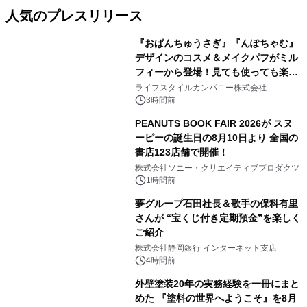
人気のプレスリリース
『おぱんちゅうさぎ』『んぽちゃむ』
デザインのコスメ＆メイクパフがミル
フィーから登場！見ても使っても楽し
1
い、ポップでキュートなコレクショ
ライフスタイルカンパニー株式会社
ン。
3時間前
PEANUTS BOOK FAIR 2026が スヌ
ーピーの誕生日の8月10日より 全国の
書店123店舗で開催！
2
株式会社ソニー・クリエイティブプロダクツ
1時間前
夢グループ石田社長＆歌手の保科有里
さんが “宝くじ付き定期預金”を楽しく
ご紹介
3
株式会社静岡銀行 インターネット支店
4時間前
外壁塗装20年の実務経験を一冊にまと
めた 『塗料の世界へようこそ』を8月