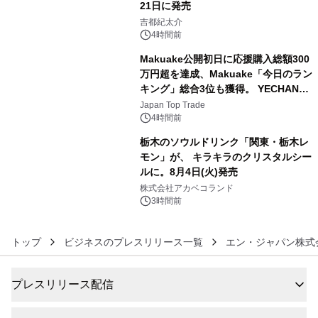
21日に発売
4
吉都紀太介
4時間前
Makuake公開初日に応援購入総額300
万円超を達成、Makuake「今日のラン
キング」総合3位も獲得。 YECHAN音
5
浴シンギングボウル第2弾の大型サイ
Japan Top Trade
ズ（XL・2XL・3XL）を先行販売中
4時間前
栃木のソウルドリンク「関東・栃木レ
モン」が、 キラキラのクリスタルシー
ルに。8月4日(火)発売
6
株式会社アカベコランド
3時間前
トップ
ビジネスのプレスリリース一覧
エン・ジャパン株式
プレスリリース配信