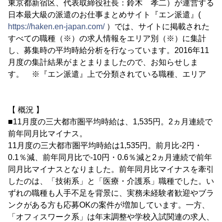
東京都新宿区、代表取締役社長：鈴木 孝二）が運営する
日本最大級の派遣のお仕事まとめサイト『エン派遣』(
https://haken.en-japan.com/
）では、サイトに掲載された
すべての職種（※）の求人情報をエリア別（※）に集計
し、募集時の平均時給分析を行なっています。2016年11
月度の集計結果がまとまりましたので、お知らせしま
す。 ※『エン派遣』上で分類されている職種、エリア
【 概況 】
■11月度の三大都市圏平均時給は、1,535円。2ヵ月連続で
前年同月比マイナス。
11月度の三大都市圏平均時給は1,535円。前月比-2円・
0.1％減、前年同月比で-10円・0.6％減と2ヵ月連続で前年
同月比マイナスとなりました。前年同月比マイナスを牽引
したのは、「技術系」と「医療・介護系」職種でした。い
ずれの職種も人手不足を背景に、実務未経験者歓迎やブラ
ンクがある方も応募OKの案件が増加しています。一方、
「オフィスワーク系」は年末調整や学校入試関連の求人、