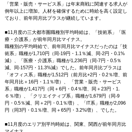
「営業・販売・サービス系」は年末商戦に関連する求人が
例年以上に増加。人材を確保するために時給を高く設定し
ており、前年同月比プラスが継続しています。
■11月度の三大都市圏職種別平均時給は、「技術系」「医
療・介護系」が前年同月比マイナス。
職種別の平均時給で、前年同月比マイナスだったのは「技
術系」職種が1,710円（同-19円・1.1％減、同-2円・0.1%
減）、「医療・介護系」職種が1,236円（同-7円・0.5％
減、同-157円・11.3%減）でした。前年同月比プラスは
「オフィス系」職種が1,512円（前月比+2円・0.2％増、前
年同月比＋16円・1.1％増）、 「営業・販売・サービス
系」職種が1,417円（同＋6円・0.4％増、同＋23円・1.
６％増）、「クリエイティブ系」職種が1,679円（同-9
円・0.5％減、同＋2円・0.1％増）、「IT系」職種が2,096
円（同3円・0.1％増、同＋65円・3.2%増）、でした。
■11月度のエリア別平均時給は、関東、関西が前年同月比
マイナス。