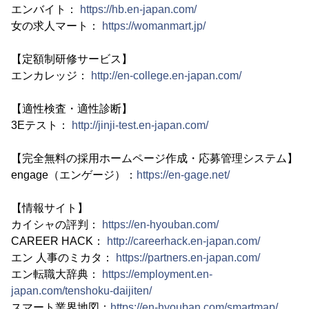
エンバイト：
https://hb.en-japan.com/
女の求人マート：
https://womanmart.jp/
【定額制研修サービス】
エンカレッジ：
http://en-college.en-japan.com/
【適性検査・適性診断】
3Eテスト：
http://jinji-test.en-japan.com/
【完全無料の採用ホームページ作成・応募管理システム】
engage（エンゲージ）：
https://en-gage.net/
【情報サイト】
カイシャの評判：
https://en-hyouban.com/
CAREER HACK：
http://careerhack.en-japan.com/
エン 人事のミカタ：
https://partners.en-japan.com/
エン転職大辞典：
https://employment.en-
japan.com/tenshoku-daijiten/
スマート業界地図：
https://en-hyouban.com/smartmap/