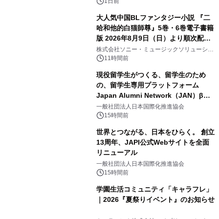
ボグッズも発売決定！
1日前
大人気中国BLファンタジー小説 『二
哈和他的白猫師尊』5巻・6巻電子書籍
版 2026年8月9日（日）より順次配信
3
開始
株式会社ソニー・ミュージックソリューショ
ンズ
11時間前
現役留学生がつくる、留学生のため
の、留学生専用プラットフォーム
Japan Alumni Network（JAN）β版
4
をリリース
一般社団法人日本国際化推進協会
15時間前
世界とつながる、日本をひらく。 創立
13周年、JAPI公式Webサイトを全面
リニューアル
5
一般社団法人日本国際化推進協会
15時間前
学園生活コミュニティ「キャラフレ」
｜2026『夏祭りイベント』のお知らせ
6