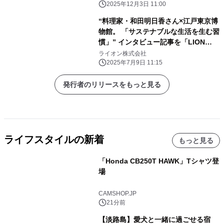
2025年12月3日 11:00
“料理家・和田明日香さん×江戸東京博
物館。 「サステナブルな生活を生む習
慣」” インタビュー記事を「LION
Scope(ライオン スコープ)」にて、
ライオン株式会社
2025年7月9日に公開
2025年7月9日 11:15
発行者のリリースをもっと見る
ライフスタイルの新着
もっと見る
「Honda CB250T HAWK」Tシャツ登
場
CAMSHOP.JP
21分前
【淡路島】愛犬と一緒に過ごせる宿