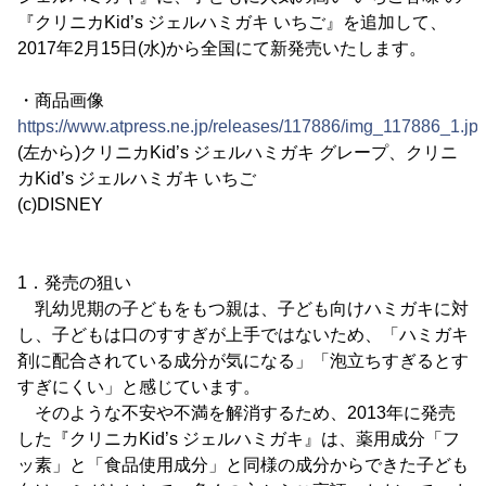
『クリニカKid’s ジェルハミガキ いちご』を追加して、
2017年2月15日(水)から全国にて新発売いたします。
・商品画像
https://www.atpress.ne.jp/releases/117886/img_117886_1.jp
(左から)クリニカKid’s ジェルハミガキ グレープ、クリニ
カKid’s ジェルハミガキ いちご
(c)DISNEY
1．発売の狙い
乳幼児期の子どもをもつ親は、子ども向けハミガキに対
し、子どもは口のすすぎが上手ではないため、「ハミガキ
剤に配合されている成分が気になる」「泡立ちすぎるとす
すぎにくい」と感じています。
そのような不安や不満を解消するため、2013年に発売
した『クリニカKid’s ジェルハミガキ』は、薬用成分「フ
ッ素」と「食品使用成分」と同様の成分からできた子ども