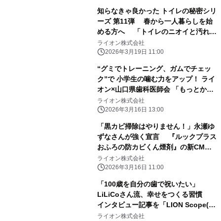
知らなきゃ良かった トイレの秘密シリ
ーズ 第11弾 春から一人暮らしを始
める方へ 「トイレのニオイと汚れ」
は“使う前”のひと手間が勝負！ トイレ
ライオン株式会社
ケアのコツをご紹介 ～「くん煙」と
2026年3月19日 11:00
ちょこっと掃除で、汚さない新生活を
“グミでトレーニング、ガムでチェッ
～
ク”で 小学生の噛む力をアップ！ ライ
オン×山口県歯科医師会 「もっとかも
っとチャレンジ」第3弾を実施 ――30
ライオン株式会社
日継続すると噛む力の自己評価が 平均
2026年3月16日 13:00
「1.1」ポイント向上※――
「黒カビ掃除はやりません！」永瀬ゆ
ずなさんが強く宣言 『ルックプラス
おふろの防カビくん煙剤』の新CMを
2026年3月16日(月)より全国で放映開
ライオン株式会社
始
2026年3月16日 11:00
「100歳を自分の歯で祝いたい」
LiLiCoさん流、幸せをつくる習慣
インタビュー記事を「LION Scope(ラ
イオン スコープ)」で 12月3日公開
ライオン株式会社