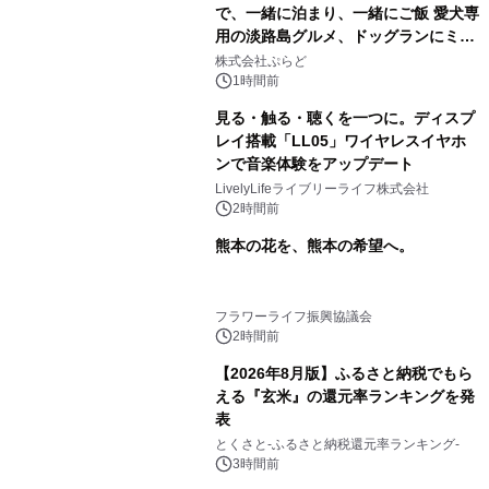
で、一緒に泊まり、一緒にご飯 愛犬専
用の淡路島グルメ、ドッグランにミニ
プール グランピングとトレーラーハウ
株式会社ぷらど
スの2施設で
1時間前
見る・触る・聴くを一つに。ディスプ
レイ搭載「LL05」ワイヤレスイヤホ
ンで音楽体験をアップデート
LivelyLifeライブリーライフ株式会社
2時間前
熊本の花を、熊本の希望へ。
フラワーライフ振興協議会
2時間前
【2026年8月版】ふるさと納税でもら
える『玄米』の還元率ランキングを発
表
とくさと-ふるさと納税還元率ランキング-
3時間前