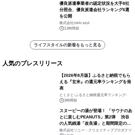
優良派遣事業者の認定状況を大手8社
分照合、優良派遣会社ランキング6選
を公開
株式会社cielo azul
13時間前
ライフスタイルの新着をもっと見る
人気のプレスリリース
【2026年8月版】ふるさと納税でもら
える『玄米』の還元率ランキングを発
表
1
とくさと-ふるさと納税還元率ランキング-
3時間前
スヌーピーの湯が登場！ 「サウナのあ
とに楽しむPEANUTS」第2弾 渋谷
の人気銭湯「改良湯」と期間限定のコ
2
ラボレーション サウナイキタイコラ
株式会社ソニー・クリエイティブプロダクツ