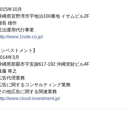
】
5年10月
県宜野湾市宇地泊100番地 イサムビル2F
長 雄作
泊運用代行事業
ttp://www.1note.co.jp/
インベストメント】
14年3月
那覇市字安謝617-192 沖縄管財ビル4F
藤 将之
告代理業務
コンサルティング業務
に関する関連業務
ttp://www.cloud-investment.jp/