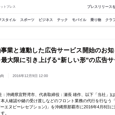
プレスリリース
アットプレス
フスタイル
スポーツ
ビジネス
テック
モバイル
乗り物
クラ
泊事業と連動した広告サービス開始のお知
を最大限に引き上げる“新しい形”の広告サ
動向
2016年12月9日 12:00
e(本社：沖縄県宜野湾市、代表取締役：瀬長 雄作、以下「当社」
本人確認や鍵の受け渡しなどのフロント業務の代行を行なう「Oki
キナワビーエヌビーレセプション)」を沖縄県那覇市に2016年4月8
ます。