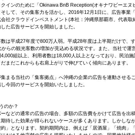
ンのために「Okinawa BnB Reception(オキナワビー
そして、その集客力を活かし、2016年12月1日に、広告事業
会社クラウドインベストメント(本社：沖縄県那覇市、代表取締
動した広告サービスを開始しました。
数は平成27年度で800万人弱。平成28年度は上半期だけで、す
年比からの観光客数の増加が見込める状況です。また、当社で運
4,000組以上、利用者数は18,000人以上となっており、民泊
まだまだこれからも右肩上がりで伸びていく傾向にあります。
が集まる当社の「集客拠点」へ沖縄の企業の広告を連動させる
指し今回のサービスを開始いたしました。
うのか？
パーなどの通常の広告の場合、多額の広告費をかけて広告を出
に期待した効果が得られないケースが多くあります。しかしな
契約」となります。契約期間内は、例えば「居酒屋」「焼肉」