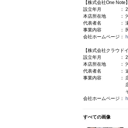
【株式会社One Note
設立年月 ： 201
本店所在地 ： 沖縄
代表者名 ： 瀬
事業内容 ： 民
会社ホームページ：
h
【株式会社クラウド
設立年月 ： 20
本店所在地 ： 沖縄県
代表者名 ： 遠
事業内容 ： 広
広告に関する
その他広告
会社ホームページ：
h
すべての画像