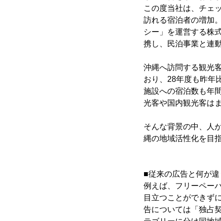
この度当社は、チェックイ
訪れる宿泊者の増加。
シー」を運営する株式
携し、民泊事業と連
沖縄へ訪問する観光客
おり、28年度も昨
施設への宿泊数も年間
光客や国内観光客は
そんな背景の中、人
縄の地域活性化を目
■従来の広告と何が違
例えば、フリーペー
目立つことができず
告については「独占