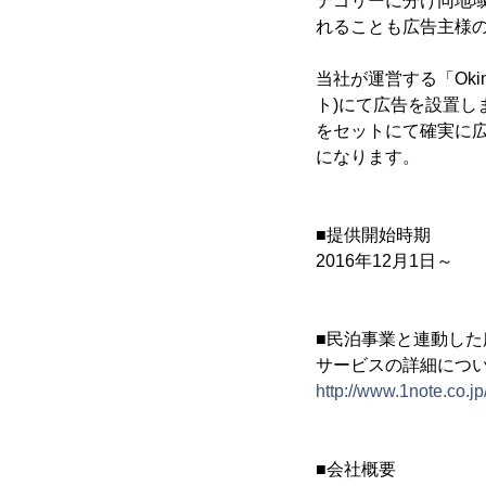
テゴリーに分け同地
れることも広告主様
当社が運営する「Okin
ト)にて広告を設置
をセットにて確実に
になります。
■提供開始時期
2016年12月1日～
■民泊事業と連動した
サービスの詳細につ
http://www.1note.co.jp
■会社概要