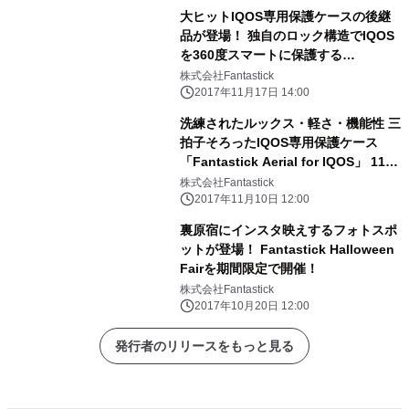
大ヒットIQOS専用保護ケースの後継
品が登場！ 独自のロック構造でIQOS
を360度スマートに保護する
「Fantastick iSuit Case 2nd for
株式会社Fantastick
IQOS」 11月17日(金)18時に先行予約
2017年11月17日 14:00
販売開始
洗練されたルックス・軽さ・機能性 三
拍子そろったIQOS専用保護ケース
「Fantastick Aerial for IQOS」 11月
10日(金)18時に先行予約販売開始
株式会社Fantastick
2017年11月10日 12:00
裏原宿にインスタ映えするフォトスポ
ットが登場！ Fantastick Halloween
Fairを期間限定で開催！
株式会社Fantastick
2017年10月20日 12:00
発行者のリリースをもっと見る