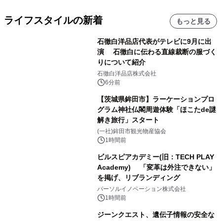
ライフスタイルの新着
もっと見る
石徹白洋品店代表がテレビに9月に出
演 石徹白に伝わる直線裁断の服づく
りについて紹介
石徹白洋品店株式会社
6分前
【茨城県鉾田市】ラーケーションプロ
グラム神社仏閣周遊体験「ほこたde謎
解き旅行」スタート
(一社)鉾田市観光物産協会
1時間前
ビルスピアカデミー(旧：TECH PLAY
Academy) 「変革は外注できない」
を掲げ、リブランディング
パーソルイノベーション株式会社
1時間前
ジーンクエスト、遺伝子情報の安全な