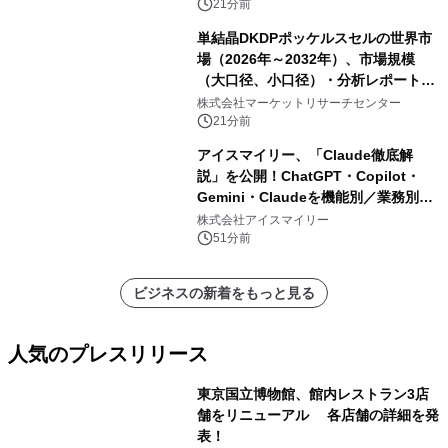
21分前
単結晶DKDPポッケルスセルの世界市
場（2026年～2032年）、市場規模
（大口径、小口径）・分析レポートを
発表
株式会社マーケットリサーチセンター
21分前
アイスマイリー、「Claude徹底解
説」を公開！ChatGPT・Copilot・
Gemini・Claudeを機能別／業務別に
比較―自社に合う生成AIの選び方がわ
株式会社アイスマイリー
かる実践ガイド
51分前
ビジネスの新着をもっと見る
人気のプレスリリース
東京国立博物館、館内レストラン3店
舗をリニューアル 各店舗の詳細を発
表！