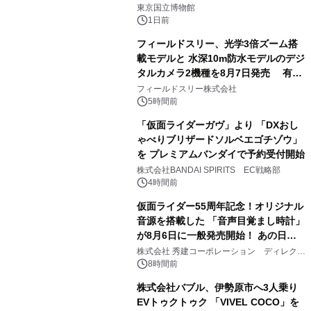
1
東京国立博物館
1日前
フィールドスリー、光学3倍ズーム搭
載モデルと 水深10m防水モデルのデジ
タルカメラ2機種を8月7日発売 有効
2
約1300万画素、用途別に選べるコンデ
フィールドスリー株式会社
ジ新登場
5時間前
「仮面ライダーガヴ」より 「DXおし
ゃべりブリザードソルベエゴチゾウ」
を プレミアムバンダイで予約受付開始
3
株式会社BANDAI SPIRITS EC戦略部
4時間前
仮面ライダー55周年記念！オリジナル
音源を搭載した 「音声目覚まし時計」
が8月6日に一般発売開始！ あの日の
4
大興奮が今甦る
株式会社 秀建コーポレーション ディレクト
アートギャラリー
8時間前
株式会社バブル、伊勢原市へ3人乗り
EVトゥクトゥク 「VIVEL COCO」を