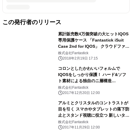
この発行者のリリース
累計販売数4万個突破の大ヒットIQOS
専用保護ケース 「Fantastick iSuit
Case 2nd for IQOS」 クラウドファン
ディングサイトMakuake限定カラーを
株式会社Fantastick
2月19日(月)10時から予約販売開始
2018年2月19日 17:15
コロンとしたかわいいフォルムで
IQOSをしっかり保護！ ハード&ソフ
ト素材による独自のニ層構造
「Fantastick iBeetle for IQOS」 12
株式会社Fantastick
月20日(水)18時に販売開始
2017年12月20日 12:00
アルミとクリスタルのコントラストが
目を引く スマホやタブレットの落下防
止とスタンド視聴に役立つ 新しいタイ
プのアクセサリー 「Smart Stick」11
株式会社Fantastick
月29日(水)販売開始
2017年11月29日 12:00