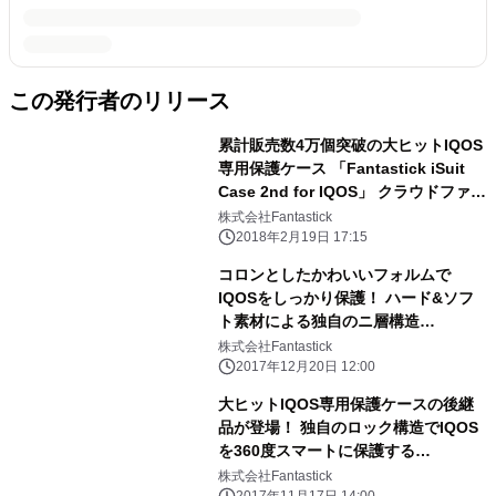
この発行者のリリース
累計販売数4万個突破の大ヒットIQOS
専用保護ケース 「Fantastick iSuit
Case 2nd for IQOS」 クラウドファン
ディングサイトMakuake限定カラーを
株式会社Fantastick
2月19日(月)10時から予約販売開始
2018年2月19日 17:15
コロンとしたかわいいフォルムで
IQOSをしっかり保護！ ハード&ソフ
ト素材による独自のニ層構造
「Fantastick iBeetle for IQOS」 12
株式会社Fantastick
月20日(水)18時に販売開始
2017年12月20日 12:00
大ヒットIQOS専用保護ケースの後継
品が登場！ 独自のロック構造でIQOS
を360度スマートに保護する
「Fantastick iSuit Case 2nd for
株式会社Fantastick