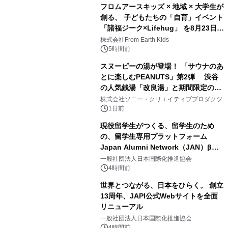
フロムアースキッズ × 地域 × 大学生が
創る、 子どもたちの「自育」イベント
「諸福ジーク×Lifehug」 を8月23日
2
(日)開催
株式会社From Earth Kids
5時間前
スヌーピーの湯が登場！ 「サウナのあ
とに楽しむPEANUTS」第2弾 渋谷
の人気銭湯「改良湯」と期間限定のコ
3
ラボレーション サウナイキタイコラ
株式会社ソニー・クリエイティブプロダクツ
ボグッズも発売決定！
1日前
現役留学生がつくる、留学生のため
の、留学生専用プラットフォーム
Japan Alumni Network（JAN）β版
4
をリリース
一般社団法人日本国際化推進協会
4時間前
世界とつながる、日本をひらく。 創立
13周年、JAPI公式Webサイトを全面
リニューアル
5
一般社団法人日本国際化推進協会
4時間前