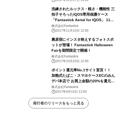
IQOS」 11月17日(金)18時に先行予約
2017年11月17日 14:00
販売開始
洗練されたルックス・軽さ・機能性 三
拍子そろったIQOS専用保護ケース
「Fantastick Aerial for IQOS」 11月
10日(金)18時に先行予約販売開始
株式会社Fantastick
2017年11月10日 12:00
裏原宿にインスタ映えするフォトスポ
ットが登場！ Fantastick Halloween
Fairを期間限定で開催！
株式会社Fantastick
2017年10月20日 12:00
ポイント還元率No.1サイト宣言！！
加熱式たばこ・スマホケースECのみん
デパ本店で お買上金額の20%を還元す
る独自ポイント機能を 9月15日(金)実
株式会社Fantastick
装開始
2017年9月15日 12:00
発行者のリリースをもっと見る