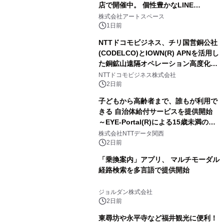
店で開催中。 個性豊かなLINE
FRIENDSの仲間たちが インテリアア
株式会社アートスペース
ートとして新たな魅力を発信。
1日前
NTTドコモビジネス、チリ国営銅公社
(CODELCO)とIOWN(R) APNを活用し
た銅鉱山遠隔オペレーション高度化に
向けた調査・実証を開始
NTTドコモビジネス株式会社
2日前
子どもから高齢者まで、誰もが利用で
きる 自治体給付サービスを提供開始
～EYE-Portal(R)による15歳未満の本
人認証と デジタルデバイド対策で実現
株式会社NTTデータ関西
～
2日前
「乗換案内」アプリ、 マルチモーダル
経路検索を多言語で提供開始
ジョルダン株式会社
2日前
東尋坊や永平寺など福井観光に便利！