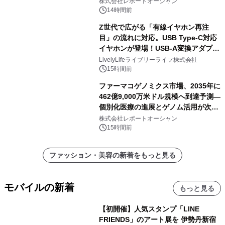
株式会社レポートオーシャン
14時間前
Z世代で広がる「有線イヤホン再注
目」の流れに対応。USB Type-C対応
イヤホンが登場！USB-A変換アダプタ
ー付きでスマホからパソコンまで幅広
LivelyLifeライブリーライフ株式会社
く活用可能
15時間前
ファーマコゲノミクス市場、2035年に
462億9,000万米ドル規模へ到達予測―
個別化医療の進展とゲノム活用が次世
代ヘルスケア投資を加速
株式会社レポートオーシャン
15時間前
ファッション・美容の新着をもっと見る
モバイルの新着
もっと見る
【初開催】人気スタンプ「LINE
FRIENDS」のアート展を 伊勢丹新宿