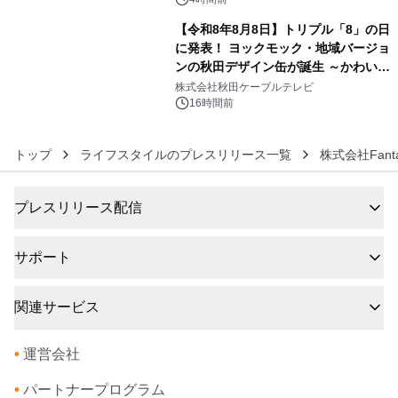
【令和8年8月8日】トリプル「8」の日
に発表！ ヨックモック・地域バージョ
ンの秋田デザイン缶が誕生 ～かわいい
6
秋田犬の子犬と秋田の四季と名所を巡
株式会社秋田ケーブルテレビ
るパッケージ～ 9月1日(火)秋田県内で
16時間前
販売開始
トップ
ライフスタイルのプレスリリース一覧
株式会社Fantas
プレスリリース配信
サポート
関連サービス
•
運営会社
•
パートナープログラム