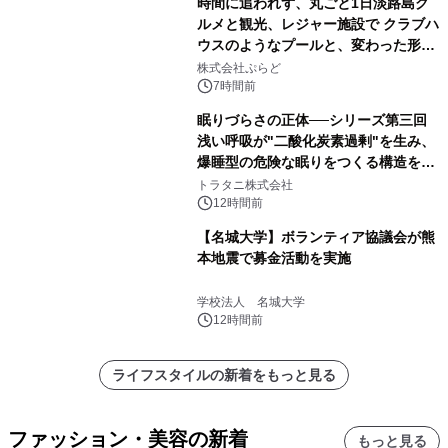
時間に追われず、丸ごと1日淡路島グ
ルメと観光、レジャー施設で クラブハ
ウスのようなプールと、変わった形の
サウナも 「THE BOXY AWAJI」のお
株式会社ぷらど
得な素泊まり連泊プランで
7時間前
眠りづらさの正体──シリーズ第三回
浅い呼吸が"二酸化炭素過剰"を生み、
爆睡型の危険な眠りをつくる構造を解
説
トラタニ株式会社
12時間前
【名城大学】ボランティア協議会が熊
本地震で募金活動を実施
学校法人 名城大学
12時間前
ライフスタイルの新着をもっと見る
ファッション・美容の新着
もっと見る