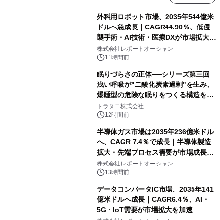
外科用ロボット市場、2035年544億米
ドルへ急成長｜CAGR44.90％、低侵
襲手術・AI技術・医療DXが市場拡大を
牽引
株式会社レポートオーシャン
11時間前
眠りづらさの正体──シリーズ第三回
浅い呼吸が"二酸化炭素過剰"を生み、
爆睡型の危険な眠りをつくる構造を解
説
トラタニ株式会社
12時間前
半導体ガス市場は2035年236億米ドル
へ、CAGR 7.4％で成長｜半導体製造
拡大・先端プロセス需要が市場成長を
加速
株式会社レポートオーシャン
13時間前
データコンバータIC市場、2035年141
億米ドルへ成長｜CAGR6.4％、AI・
5G・IoT需要が市場拡大を加速