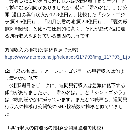
分析したどの映画も興行収入は公開2週目をピークに下
り坂になる傾向がありましたが、特に「君の名は。」は公
開1週目の興行収入が12.8億円と、比較した「シン・ゴジ
ラ(同8.5億円)」、「四月は君の嘘(同2.4億円)」、「聾の形
(同2.8億円)」と比べて圧倒的に高く、それが歴代2位に迫
る興行収入をあげている要因のようです。
週間収入の推移(公開経過週で比較)
https://www.atpress.ne.jp/releases/117793/img_117793_1.jp
(2) 「君の名は。」と「シン・ゴジラ」の興行収入は他よ
り緩やかに低下
公開2週目をピークに、週間興行収入は急激に低下する
傾向がありましたが、「君の名は。」と「シン・ゴジラ」
は比較的緩やかに減っています。またどの映画も、週間興
行収入の推移は公開後のSNS投稿数の推移と似ていまし
た。
TL興行収入の前週比の推移(公開経過週で比較)