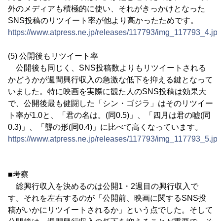
外のメディアも積極的に使い、それがきっかけとなった
SNS投稿のリツイート率が他より高かったためです。
https://www.atpress.ne.jp/releases/117793/img_117793_4.jp
(5) 公開後もリツイート率
公開後も同じく、SNS投稿数よりもリツイートされる
かどうかが週間興行収入の急激な低下を抑える鍵となって
いました。特に映画を実際に観た人のSNS投稿は効果大
で、公開後最も健闘した「シン・ゴジラ」はそのリツイー
ト率が1.0と、「君の名は。(同0.5)」、「四月は君の嘘(同
0.3)」、「聾の形(同0.4)」に比べて高くなっています。
https://www.atpress.ne.jp/releases/117793/img_117793_5.jp
■考察
総興行収入を決めるのは公開1・2週目の興行収入で
す。それを左右するのが「公開前、映画に関するSNS投
稿がいかにリツイートされるか」という点でした。そして