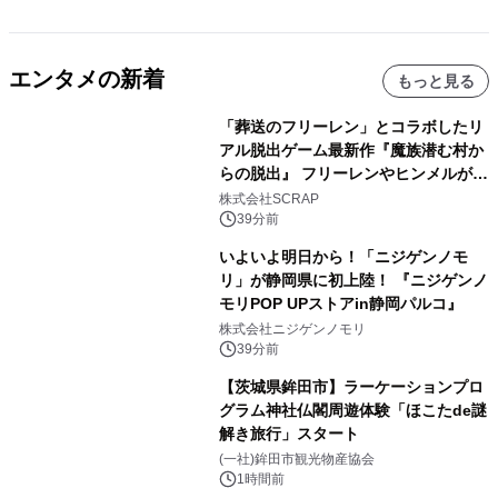
エンタメの新着
もっと見る
「葬送のフリーレン」とコラボしたリ
アル脱出ゲーム最新作『魔族潜む村か
らの脱出』 フリーレンやヒンメルが武
器を手に魔族を見据える描き下ろしメ
株式会社SCRAP
インビジュアル公開
39分前
いよいよ明日から！「ニジゲンノモ
リ」が静岡県に初上陸！ 『ニジゲンノ
モリPOP UPストアin静岡パルコ』
株式会社ニジゲンノモリ
39分前
【茨城県鉾田市】ラーケーションプロ
グラム神社仏閣周遊体験「ほこたde謎
解き旅行」スタート
(一社)鉾田市観光物産協会
1時間前