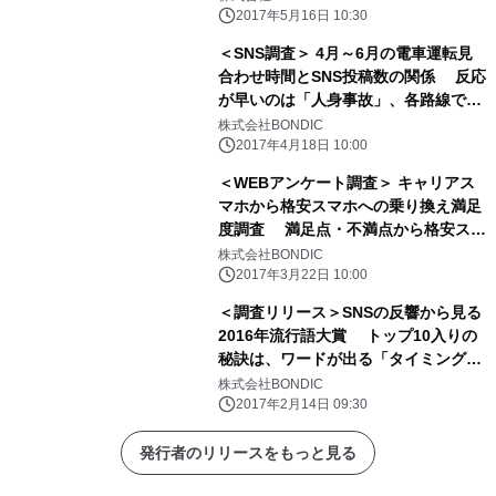
2017年5月16日 10:30
＜SNS調査＞ 4月～6月の電車運転見
合わせ時間とSNS投稿数の関係 反応
が早いのは「人身事故」、各路線で投
稿数の差も判明
株式会社BONDIC
2017年4月18日 10:00
＜WEBアンケート調査＞ キャリアス
マホから格安スマホへの乗り換え満足
度調査 満足点・不満点から格安スマ
ホに向いている人が判明！
株式会社BONDIC
2017年3月22日 10:00
＜調査リリース＞SNSの反響から見る
2016年流行語大賞 トップ10入りの
秘訣は、ワードが出る「タイミング」
だった！
株式会社BONDIC
2017年2月14日 09:30
発行者のリリースをもっと見る