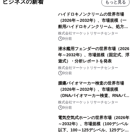
ビジネスの新着
もっと見る
ハイドロキノンクリームの世界市場
（2026年～2032年）、市場規模（一
般用ハイドロキノンクリーム、処方用
ハイドロキノンクリーム）・分析レポ
株式会社マーケットリサーチセンター
ートを発表
9分前
潜水艦用フェンダーの世界市場（2026
年～2032年）、市場規模（固定式、浮
遊式）・分析レポートを発表
株式会社マーケットリサーチセンター
9分前
腫瘍バイオマーカー検査の世界市場
（2026年～2032年）、市場規模
（DNAバイオマーカー検査、RNAバイ
オマーカー検査、タンパク質バイオマ
株式会社マーケットリサーチセンター
ーカー検査、細胞ベースのバイオマー
9分前
カー検査、多項目バイオマーカー検
電気空気式ホーンの世界市場（2026年
査）・分析レポートを発表
～2032年）、市場規模（100デシベル
以下、100～125デシベル、125デシベ