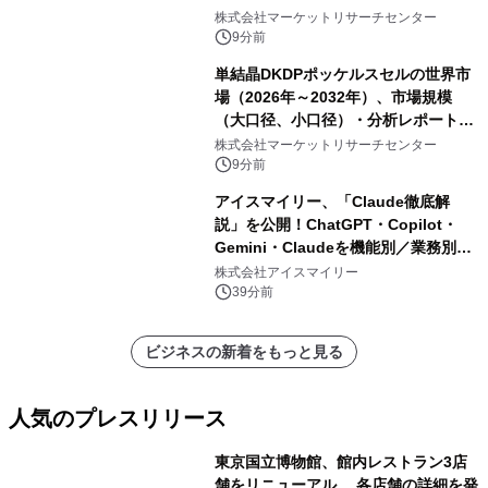
ル以上）・分析レポートを発表
株式会社マーケットリサーチセンター
9分前
単結晶DKDPポッケルスセルの世界市
場（2026年～2032年）、市場規模
（大口径、小口径）・分析レポートを
発表
株式会社マーケットリサーチセンター
9分前
アイスマイリー、「Claude徹底解
説」を公開！ChatGPT・Copilot・
Gemini・Claudeを機能別／業務別に
比較―自社に合う生成AIの選び方がわ
株式会社アイスマイリー
かる実践ガイド
39分前
ビジネスの新着をもっと見る
人気のプレスリリース
東京国立博物館、館内レストラン3店
舗をリニューアル 各店舗の詳細を発