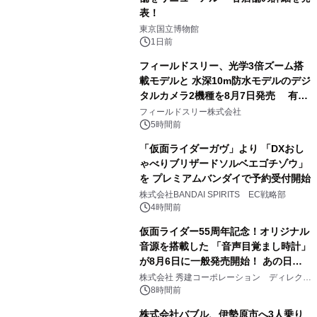
表！
1
東京国立博物館
1日前
フィールドスリー、光学3倍ズーム搭
載モデルと 水深10m防水モデルのデジ
タルカメラ2機種を8月7日発売 有効
2
約1300万画素、用途別に選べるコンデ
フィールドスリー株式会社
ジ新登場
5時間前
「仮面ライダーガヴ」より 「DXおし
ゃべりブリザードソルベエゴチゾウ」
を プレミアムバンダイで予約受付開始
3
株式会社BANDAI SPIRITS EC戦略部
4時間前
仮面ライダー55周年記念！オリジナル
音源を搭載した 「音声目覚まし時計」
が8月6日に一般発売開始！ あの日の
4
大興奮が今甦る
株式会社 秀建コーポレーション ディレクト
アートギャラリー
8時間前
株式会社バブル、伊勢原市へ3人乗り