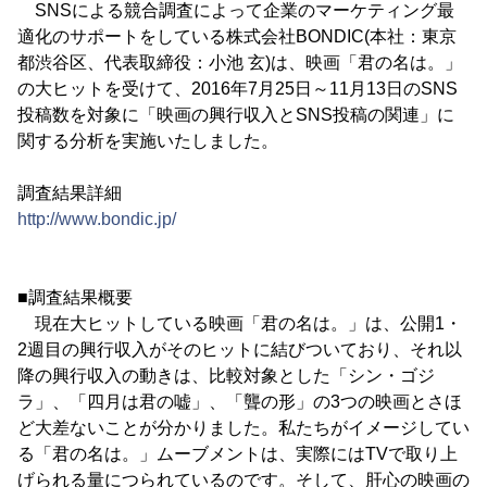
SNSによる競合調査によって企業のマーケティング最
適化のサポートをしている株式会社BONDIC(本社：東京
都渋谷区、代表取締役：小池 玄)は、映画「君の名は。」
の大ヒットを受けて、2016年7月25日～11月13日のSNS
投稿数を対象に「映画の興行収入とSNS投稿の関連」に
関する分析を実施いたしました。
調査結果詳細
http://www.bondic.jp/
■調査結果概要
現在大ヒットしている映画「君の名は。」は、公開1・
2週目の興行収入がそのヒットに結びついており、それ以
降の興行収入の動きは、比較対象とした「シン・ゴジ
ラ」、「四月は君の嘘」、「聾の形」の3つの映画とさほ
ど大差ないことが分かりました。私たちがイメージしてい
る「君の名は。」ムーブメントは、実際にはTVで取り上
げられる量につられているのです。そして、肝心の映画の