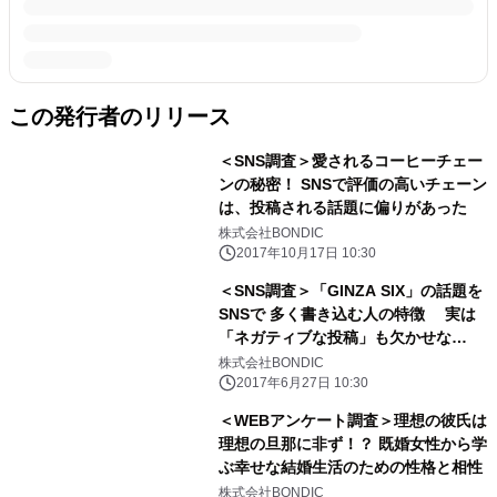
この発行者のリリース
＜SNS調査＞愛されるコーヒーチェー
ンの秘密！ SNSで評価の高いチェーン
は、投稿される話題に偏りがあった
株式会社BONDIC
2017年10月17日 10:30
＜SNS調査＞「GINZA SIX」の話題を
SNSで 多く書き込む人の特徴 実は
「ネガティブな投稿」も欠かせな
い！？
株式会社BONDIC
2017年6月27日 10:30
＜WEBアンケート調査＞理想の彼氏は
理想の旦那に非ず！？ 既婚女性から学
ぶ幸せな結婚生活のための性格と相性
株式会社BONDIC