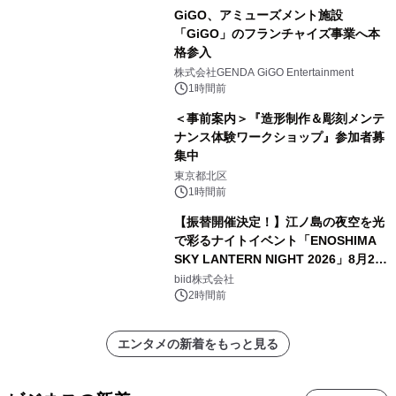
GiGO、アミューズメント施設
「GiGO」のフランチャイズ事業へ本
格参入
株式会社GENDA GiGO Entertainment
1時間前
＜事前案内＞『造形制作＆彫刻メンテ
ナンス体験ワークショップ』参加者募
集中
東京都北区
1時間前
【振替開催決定！】江ノ島の夜空を光
で彩るナイトイベント「ENOSHIMA
SKY LANTERN NIGHT 2026」8月22
日(土)振替開催＆受付スタート！
biid株式会社
2時間前
エンタメの新着をもっと見る