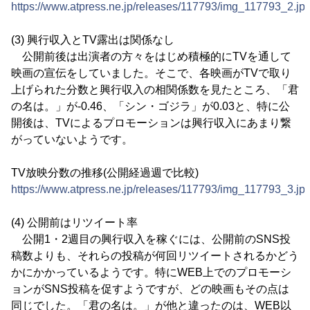
https://www.atpress.ne.jp/releases/117793/img_117793_2.jp
(3) 興行収入とTV露出は関係なし
公開前後は出演者の方々をはじめ積極的にTVを通して
映画の宣伝をしていました。そこで、各映画がTVで取り
上げられた分数と興行収入の相関係数を見たところ、「君
の名は。」が-0.46、「シン・ゴジラ」が0.03と、特に公
開後は、TVによるプロモーションは興行収入にあまり繋
がっていないようです。
TV放映分数の推移(公開経過週で比較)
https://www.atpress.ne.jp/releases/117793/img_117793_3.jp
(4) 公開前はリツイート率
公開1・2週目の興行収入を稼ぐには、公開前のSNS投
稿数よりも、それらの投稿が何回リツイートされるかどう
かにかかっているようです。特にWEB上でのプロモーシ
ョンがSNS投稿を促すようですが、どの映画もその点は
同じでした。「君の名は。」が他と違ったのは、WEB以