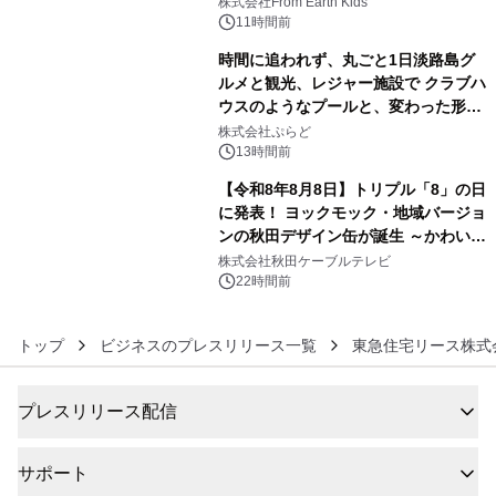
(日)開催
株式会社From Earth Kids
11時間前
時間に追われず、丸ごと1日淡路島グ
ルメと観光、レジャー施設で クラブハ
ウスのようなプールと、変わった形の
5
サウナも 「THE BOXY AWAJI」のお
株式会社ぷらど
得な素泊まり連泊プランで
13時間前
【令和8年8月8日】トリプル「8」の日
に発表！ ヨックモック・地域バージョ
ンの秋田デザイン缶が誕生 ～かわいい
6
秋田犬の子犬と秋田の四季と名所を巡
株式会社秋田ケーブルテレビ
るパッケージ～ 9月1日(火)秋田県内で
22時間前
販売開始
トップ
ビジネスのプレスリリース一覧
東急住宅リース株式
プレスリリース配信
サポート