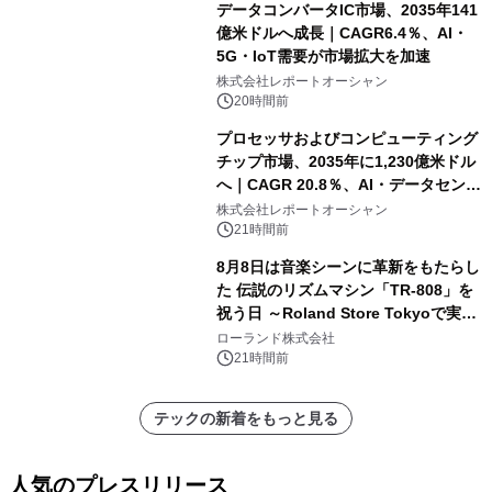
データコンバータIC市場、2035年141
億米ドルへ成長｜CAGR6.4％、AI・
5G・IoT需要が市場拡大を加速
株式会社レポートオーシャン
20時間前
プロセッサおよびコンピューティング
チップ市場、2035年に1,230億米ドル
へ｜CAGR 20.8％、AI・データセンタ
ー需要が成長を牽引
株式会社レポートオーシャン
21時間前
8月8日は音楽シーンに革新をもたらし
た 伝説のリズムマシン「TR-808」を
祝う日 ～Roland Store Tokyoで実機
を展示しての 記念キャンペーンを開
ローランド株式会社
催 英国ラジオ「NTS」の 特別プログ
21時間前
ラムや、「TR-808」を愛する伝説的
アーティストを フィーチャーしたアニ
テックの新着をもっと見る
メーションを公開～
人気のプレスリリース