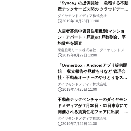
「Synca」の提供開始 急増する不動
産テックサービス間の クラウドデー
タ・自社データを連動し、一本化
ダイヤモンドメディア株式会社
2019年10月28日 11:00
入居者募集中賃貸住宅種別(マンショ
ン・アパート・戸建)の 戸数割合、平
均賃料を調査
東急住宅リース株式会社、ダイヤモンドメデ
ィア株式会社
2019年8月29日 13:00
「OwnerBox」Androidアプリ提供開
始 収支報告や見積もりなど 管理会
社・不動産オーナーのやりとりをスマ
ホで一元化
ダイヤモンドメディア株式会社
2019年7月25日 11:00
不動産テックベンチャーのダイヤモン
ドメディアが 7月30日・31日東京にて
開催される賃貸住宅フェアに出展 不
動産テックをテーマとしたセミナーに
ダイヤモンドメディア株式会社
も登壇
2019年7月22日 11:30