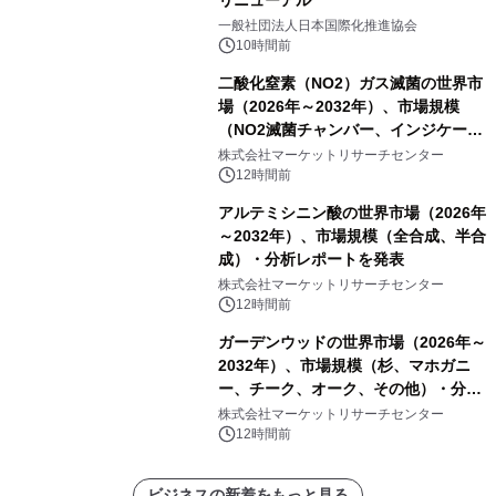
リニューアル
一般社団法人日本国際化推進協会
10時間前
二酸化窒素（NO2）ガス滅菌の世界市
場（2026年～2032年）、市場規模
（NO2滅菌チャンバー、インジケータ
ーおよびモニタリングシステム、その
株式会社マーケットリサーチセンター
他）・分析レポートを発表
12時間前
アルテミシニン酸の世界市場（2026年
～2032年）、市場規模（全合成、半合
成）・分析レポートを発表
株式会社マーケットリサーチセンター
12時間前
ガーデンウッドの世界市場（2026年～
2032年）、市場規模（杉、マホガニ
ー、チーク、オーク、その他）・分析
レポートを発表
株式会社マーケットリサーチセンター
12時間前
ビジネスの新着をもっと見る