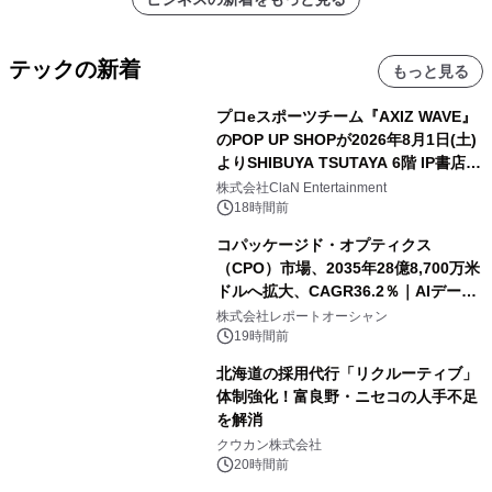
テックの新着
もっと見る
プロeスポーツチーム『AXIZ WAVE』
のPOP UP SHOPが2026年8月1日(土)
よりSHIBUYA TSUTAYA 6階 IP書店で
開催決定！！
株式会社ClaN Entertainment
18時間前
コパッケージド・オプティクス
（CPO）市場、2035年28億8,700万米
ドルへ拡大、CAGR36.2％｜AIデータ
センター・高速光通信需要が成長を加
株式会社レポートオーシャン
速
19時間前
北海道の採用代行「リクルーティブ」
体制強化！富良野・ニセコの人手不足
を解消
クウカン株式会社
20時間前