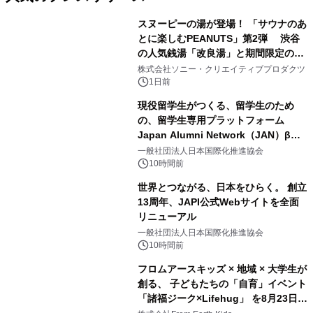
スヌーピーの湯が登場！ 「サウナのあ
とに楽しむPEANUTS」第2弾 渋谷
の人気銭湯「改良湯」と期間限定のコ
1
ラボレーション サウナイキタイコラ
株式会社ソニー・クリエイティブプロダクツ
ボグッズも発売決定！
1日前
現役留学生がつくる、留学生のため
の、留学生専用プラットフォーム
Japan Alumni Network（JAN）β版
2
をリリース
一般社団法人日本国際化推進協会
10時間前
世界とつながる、日本をひらく。 創立
13周年、JAPI公式Webサイトを全面
リニューアル
3
一般社団法人日本国際化推進協会
10時間前
フロムアースキッズ × 地域 × 大学生が
創る、 子どもたちの「自育」イベント
「諸福ジーク×Lifehug」 を8月23日
4