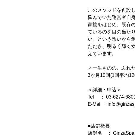
このメソッドを創設
悩んでいた運営者自
家族をはじめ、既存
ているのを目の当た
い。という想いから
ただき、明るく輝く
えています。
＜一生ものの、ふれ
3か月10回(1回平均120
＜詳細・申込＞
Tel ： 03-6274-680
E-Mail： info@ginza
■店舗概要
店舗名 ： GinzaSpa