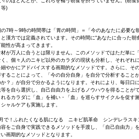
人々のほとんどが、これらを補う朝食を摂っていません。(朝食
等)
朝の7時～9時の時間帯は「胃の時間」＝「今のあなたに必要な
と漢方では定義されています。その時間に“あなたに合った朝
可能性が高まってきます。
食材が万人に合うとは限りません。このメソッドではただ単に
なく、個々人のニキビ以外のカラダの現状も分析し、それぞれ
を細やかにアドバイスする画期的なメソッドです。さらに、そ
得することによって、「今の自分自身」を自分で分析すること
のか？」が自分で分かるようになります。それにより、毎日口
法等を自ら選択し、自己自由力を上げるノウハウを得ることが
くれるカラダに「血」を補い・「血」を巡らすサイクルを促す
イシャルケアも実施します。
か月で！ふれたくなる肌になる ニキビ肌革命 シンデレラスキ
内容をご自身で実践できるメソッドを手渡し、「自己自由力」
ない画期的なメソッドとなります。