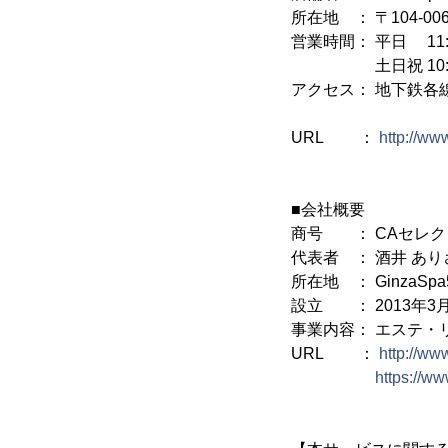
所在地 ： 〒104-0
営業時間： 平日 11:00
土日祝 10:30-19
アクセス： 地下鉄各
新橋駅 
URL ：
http://ww
■会社概要
商号 ： CAセレク
代表者 ： 酒井 あり
所在地 ： GinzaSpa
設立 ： 2013年3
事業内容： エステ・
URL ：
http://ww
https://ww