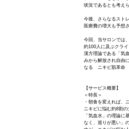
状況であるとも考え
今後、さらなるスト
医療費の増大も予想
今回、当サロンでは
約100人に及ぶクラ
漢方理論である「気
みから解放され自由に
なる ニキビ肌革命
【サービス概要】
＜特長＞
・朝食を変えれば、
ニキビに悩む約8割の
「気血水」の理論に基
なく、巡りが悪い」