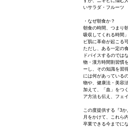
すが、ニキビに悩む
いサラダ・フルーツ 
・なぜ朝食か？
朝食の時間、つまり
吸収してくれる時間」
ビ肌に革命が起こる
ただし、ある一定の
ドバイスするのでは
物・漢方時間割習慣
ーし、その知識を習
には何があっている
物や、健康法・美容
加えて、「血」をつ
ア方法も伝え、フェ
この度提供する『3
月をかけて、これら
卒業できる今までに