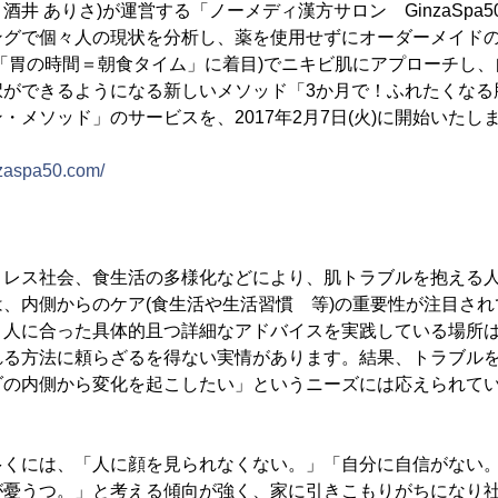
井 ありさ)が運営する「ノーメディ漢方サロン GinzaSpa
ングで個々人の現状を分析し、薬を使用せずにオーダーメイド
「胃の時間＝朝食タイム」に着目)でニキビ肌にアプローチし
択ができるようになる新しいメソッド「3か月で！ふれたくなる
・メソッド」のサービスを、2017年2月7日(火)に開始いたし
nzaspa50.com/
トレス社会、食生活の多様化などにより、肌トラブルを抱える
、内側からのケア(食生活や生活習慣 等)の重要性が注目さ
々人に合った具体的且つ詳細なアドバイスを実践している場所
れる方法に頼らざるを得ない実情があります。結果、トラブル
ダの内側から変化を起こしたい」というニーズには応えられて
多くには、「人に顔を見られなくない。」「自分に自信がない
が憂うつ。」と考える傾向が強く、家に引きこもりがちになり