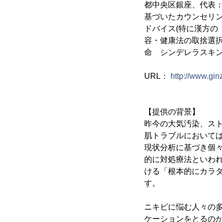
都中央区銀座、代表：酒
基づいたカウンセリ
ドバイス(特に漢方の
容・健康法の取捨選
命 シンデレラスキン
URL：
http://www.gi
【提供の背景】
昨今の大気汚染、ス
肌トラブルにおいては
現状分析に基づき個
的に対処療法といわ
ける「根本的にカラ
す。
ニキビに悩む人々の
ケーションをとるの