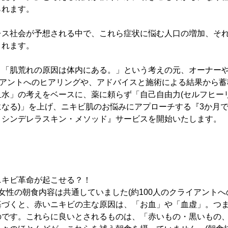
られます。
レス社会が予想される中で、これら症状に悩む人口の増加、そ
されます。
、「肌荒れの原因は体内にある。」という考えの元、オーナー
イアントへのヒアリングや、アドバイスと施術による結果から
血水」の考えをベースに、薬に頼らず「自己自由力(セルフヒー
なる)」を上げ、ニキビ肌のお悩みにアプローチする『3か月
 シンデレラスキン・メソッド』サービスを開始いたします。
ニキビ革命が起こせる？！
女性の朝食内容は共通していました(約100人のクライアントへ
づくと、赤いニキビの主な原因は、「お血」や「血虚」。つま
のです。これらに良いとされるものは、「赤いもの・黒いもの