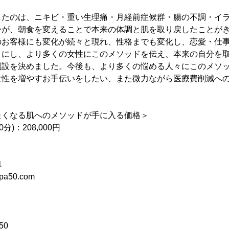
したのは、ニキビ・重い生理痛・月経前症候群・腸の不調・イ
身が、朝食を変えることで本来の体調と肌を取り戻したことが
のお客様にも変化が続々と現れ、性格までも変化し、恋愛・仕
りにし、より多くの女性にこのメソッドを伝え、本来の自分を
創設を決めました。今後も、より多くの悩める人々にこのメソ
女性を増やすお手伝いをしたい、また微力ながら医療費削減へ
たくなる肌へのメソッドが手に入る価格＞
分)：208,000円
1
spa50.com
50