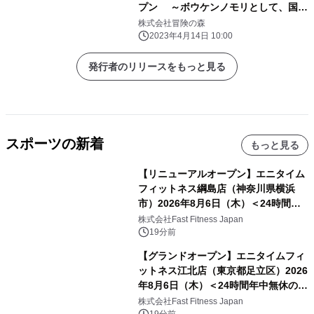
プン ～ボウケンノモリとして、国内
最大・初のアクティビティを導入～
株式会社冒険の森
2023年4月14日 10:00
発行者のリリースをもっと見る
スポーツの新着
もっと見る
【リニューアルオープン】エニタイム
フィットネス綱島店（神奈川県横浜
市）2026年8月6日（木）＜24時間年
中無休のフィットネスジム＞
株式会社Fast Fitness Japan
19分前
【グランドオープン】エニタイムフィ
ットネス江北店（東京都足立区）2026
年8月6日（木）＜24時間年中無休のフ
ィットネスジム＞
株式会社Fast Fitness Japan
19分前