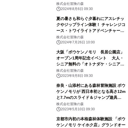
株式会社冒険の森
2024年8月6日 09:30
夏の暑さも和らぐ夕暮れにアスレチッ
クやジップライン体験！ チャレンジコ
ース・トワイライトアドベンチャーを
7・8月に開催
株式会社冒険の森
2024年7月26日 10:00
大阪「ボウケンノモリ 長居公園店」
オープン1周年記念イベント 大人・
シニア無料の「オトナダケ・シニアダ
ケ」期間限定開催！
株式会社冒険の森
2023年9月8日 09:30
奈良・山添村にある森林冒険施設 ボウ
ケンノモリが 西日本初となる高さ12m
と7.7mのスライド＆ジャンプ遊具
「メイハンダイブ」を設置しリニュー
株式会社冒険の森
アルオープン！
2023年5月10日 09:30
京都市内初の本格森林体験施設 「ボウ
ケンノモリ ケイホク店」グランドオー