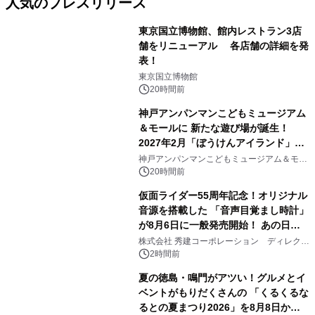
人気のプレスリリース
東京国立博物館、館内レストラン3店
舗をリニューアル 各店舗の詳細を発
表！
1
東京国立博物館
20時間前
神戸アンパンマンこどもミュージアム
＆モールに 新たな遊び場が誕生！
2027年2月「ぼうけんアイランド」が
2
オープン
神戸アンパンマンこどもミュージアム＆モー
ル
20時間前
仮面ライダー55周年記念！オリジナル
音源を搭載した 「音声目覚まし時計」
が8月6日に一般発売開始！ あの日の
3
大興奮が今甦る
株式会社 秀建コーポレーション ディレクト
アートギャラリー
2時間前
夏の徳島・鳴門がアツい！グルメとイ
ベントがもりだくさんの 「くるくるな
るとの夏まつり2026」を8月8日から9