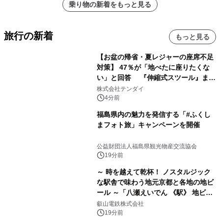
乗り物の新着をもっと見る
旅行の新着
もっと見る
【お盆の帰省・夏レジャーの座席不足
対策】 47％が「地べたに座りたくな
い」と回答 『伸縮式スツール』まと
め買いキャンペーンを8/6開始
株式会社テンダイ
4分前
福島県内の魅力を発信する「#ふくし
まフォト旅」キャンペーンを開催
公益財団法人福島県観光物産交流協会
19分前
～ 時を越えて乾杯！ ノスタルジック
な駅舎で味わう地元京都と各地の地ビ
ール ～「八瀬えいでん 《駅》 地ビー
ル祭り」を開催します
叡山電鉄株式会社
19分前