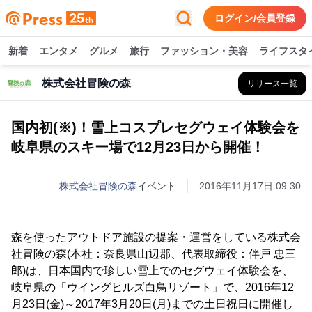
ログイン/会員登録
新着
エンタメ
グルメ
旅行
ファッション・美容
ライフスタ
株式会社冒険の森
リリース一覧
国内初(※)！雪上コスプレセグウェイ体験会を
岐阜県のスキー場で12月23日から開催！
株式会社冒険の森
イベント
2016年11月17日 09:30
森を使ったアウトドア施設の提案・運営をしている株式会
社冒険の森(本社：奈良県山辺郡、代表取締役：伴戸 忠三
郎)は、日本国内で珍しい雪上でのセグウェイ体験会を、
岐阜県の「ウイングヒルズ白鳥リゾート」で、2016年12
月23日(金)～2017年3月20日(月)までの土日祝日に開催し