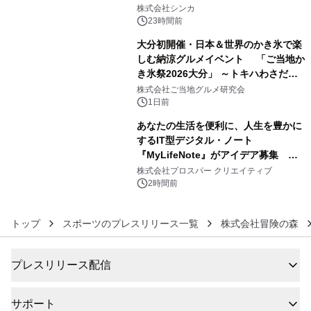
4
日間開催 ～夏限定メニューや大抽選
株式会社シンカ
会、大学芋スティックの振る舞いも～
23時間前
大分初開催・日本＆世界のかき氷で楽
しむ納涼グルメイベント 「ご当地か
き氷祭2026大分」 ～トキハわさだタ
5
ウンで8月21日～31日まで11日間限定
株式会社ご当地グルメ研究会
開催～
1日前
あなたの生活を便利に、人生を豊かに
するIT型デジタル・ノート
『MyLifeNote』がアイデア募集 優
6
秀賞100名に1年間無償試用
株式会社プロスパー クリエイティブ
2時間前
トップ
スポーツのプレスリリース一覧
株式会社冒険の森
プレスリリース配信
サポート