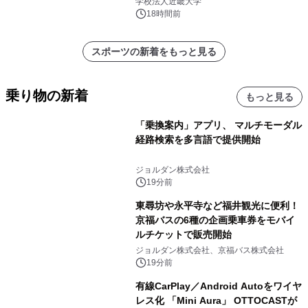
学校法人近畿大学
18時間前
スポーツの新着をもっと見る
乗り物の新着
もっと見る
「乗換案内」アプリ、 マルチモーダル
経路検索を多言語で提供開始
ジョルダン株式会社
19分前
東尋坊や永平寺など福井観光に便利！
京福バスの6種の企画乗車券をモバイ
ルチケットで販売開始
ジョルダン株式会社、京福バス株式会社
19分前
有線CarPlay／Android Autoをワイヤ
レス化 「Mini Aura」 OTTOCASTが