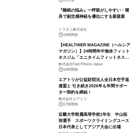
『睡眠の悩み』━呼吸がしやすい・寝
具で副交感神経を優位にする新提案
トラタニ株式会社
16時間前
【HEALTHIER MAGAZINE（ヘルシア
マガジン）】24時間年中無休フィット
ネスジム「エニタイムフィットネス」
のウェブマガジン更新中！ ＜世界
株式会社Fast Fitness Japan
6,000店舗目は、東京・西小山に。エ
16時間前
ニタイムフィットネスの「これから」
エアトリが公益財団法人全日本空手道
を聞きました。＞
連盟と 引き続き2026年も年間サポー
ター契約を締結！
株式会社エアトリ
17時間前
近畿大学附属高等学校1年生 中山拓
弥選手 スポーツクライミングユース
日本代表としてアジア大会に出場