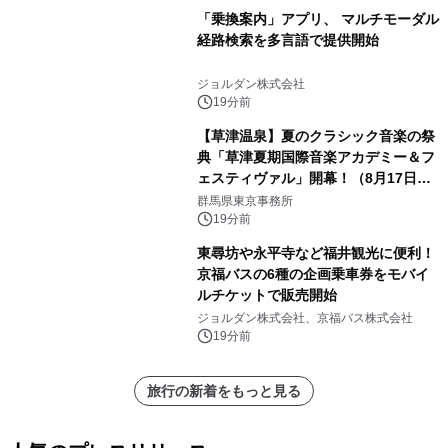
「乗換案内」アプリ、 マルチモーダル
経路検索を多言語で提供開始
ジョルダン株式会社
19分前
【草津温泉】夏のクラシック音楽の祭
典「草津夏期国際音楽アカデミー＆フ
ェスティヴァル」開幕！（8月17日か
ら）
群馬県東京事務所
19分前
東尋坊や永平寺など福井観光に便利！
京福バスの6種の企画乗車券をモバイ
ルチケットで販売開始
ジョルダン株式会社、京福バス株式会社
19分前
旅行の新着をもっと見る