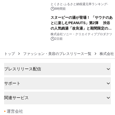
5
とくさと-ふるさと納税還元率ランキング-
8時間前
スヌーピーの湯が登場！ 「サウナのあ
とに楽しむPEANUTS」第2弾 渋谷
の人気銭湯「改良湯」と期間限定のコ
6
ラボレーション サウナイキタイコラ
株式会社ソニー・クリエイティブプロダクツ
ボグッズも発売決定！
2日前
トップ
ファッション・美容のプレスリリース一覧
株式会社 B
プレスリリース配信
サポート
関連サービス
•
運営会社