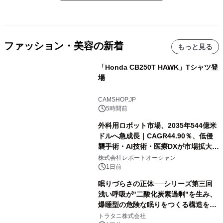
ファッション・美容の新着
もっと見る
「Honda CB250T HAWK」Tシャツ登
場
CAMSHOP.JP
5時間前
外科用ロボット市場、2035年544億米
ドルへ急成長｜CAGR44.90％、低侵
襲手術・AI技術・医療DXが市場拡大を
牽引
株式会社レポートオーシャン
1日前
眠りづらさの正体──シリーズ第三回
浅い呼吸が"二酸化炭素過剰"を生み、
爆睡型の危険な眠りをつくる構造を解
説
トラタニ株式会社