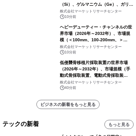
（Si）、ゲルマニウム（Ge）、ガリウ
ムヒ素（GaAs）、炭化ケイ素
株式会社マーケットリサーチセンター
（SiC）、窒化ガリウム（GaN））・
10分前
分析レポートを発表
ヘビーデューティー・チャンネルの世
界市場（2026年～2032年）、市場規
模（＜100mm、100-200mm、＞
200mm）・分析レポートを発表
株式会社マーケットリサーチセンター
10分前
低侵襲骨移植片採取装置の世界市場
（2026年～2032年）、市場規模（手
動式骨採取装置、電動式骨採取装
置）・分析レポートを発表
株式会社マーケットリサーチセンター
40分前
ビジネスの新着をもっと見る
テックの新着
もっと見る