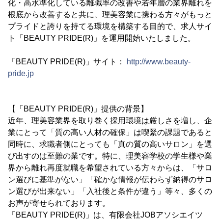
化・高水準化している離職率の改善や若年層の業界離れを
根底から改善すると共に、理美容業に携わる方々がもっと
プライドと誇りを持てる環境を構築する目的で、求人サイ
ト「BEAUTY PRIDE(R)」を運用開始いたしました。
「BEAUTY PRIDE(R)」サイト：
http://www.beauty-
pride.jp
【「BEAUTY PRIDE(R)」提供の背景】
近年、理美容業界を取り巻く採用環境は厳しさを増し、企
業にとって「質の高い人材の確保」は喫緊の課題であると
同時に、求職者側にとっても「真の質の高いサロン」を選
び出すのは至難の業です。特に、理美容学校の学生様や業
界から離れ再度就職を希望されている方々からは、「サロ
ン選びに基準がない」「確かな情報が伝わらず納得のサロ
ン選びが出来ない」「入社後と条件が違う」等々、多くの
お声が寄せられております。
「BEAUTY PRIDE(R)」は、有限会社JOBアソシエイツ