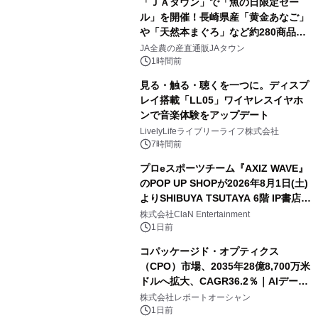
「ＪＡタウン」で「魚の日限定セー
ル」を開催！長崎県産「黄金あなご」
や「天然本まぐろ」など約280商品を
販売！～毎月１０日の定例企画～
JA全農の産直通販JAタウン
1時間前
見る・触る・聴くを一つに。ディスプ
レイ搭載「LL05」ワイヤレスイヤホ
ンで音楽体験をアップデート
LivelyLifeライブリーライフ株式会社
7時間前
プロeスポーツチーム『AXIZ WAVE』
のPOP UP SHOPが2026年8月1日(土)
よりSHIBUYA TSUTAYA 6階 IP書店で
開催決定！！
株式会社ClaN Entertainment
1日前
コパッケージド・オプティクス
（CPO）市場、2035年28億8,700万米
ドルへ拡大、CAGR36.2％｜AIデータ
センター・高速光通信需要が成長を加
株式会社レポートオーシャン
速
1日前