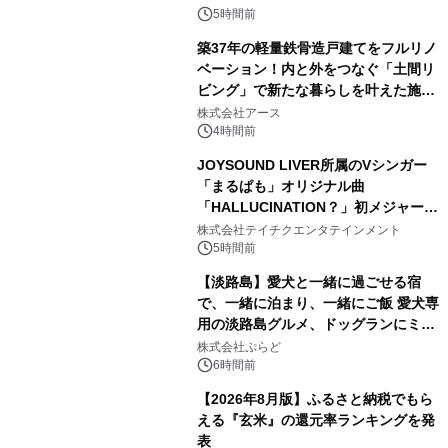
5時間前
築37年の軽量鉄骨造戸建てをフルリノ
ベーション！内と外をつなぐ「土間リ
ビング」で新たな暮らしを叶えた施工
2
事例を株式会社アースが公開
株式会社アース
4時間前
JOYSOUND LIVER所属のVシンガー
「まるぱも」オリジナル曲
「HALLUCINATION？」初メジャー配
3
信リリース決定！
株式会社テイチクエンタテインメント
5時間前
【淡路島】愛犬と一緒に過ごせる宿
で、一緒に泊まり、一緒にご飯 愛犬専
用の淡路島グルメ、ドッグランにミニ
4
プール グランピングとトレーラーハウ
株式会社ぷらど
スの2施設で
6時間前
【2026年8月版】ふるさと納税でもら
える『玄米』の還元率ランキングを発
表