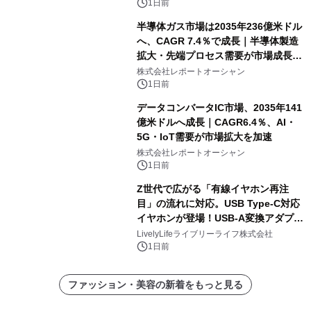
1日前
半導体ガス市場は2035年236億米ドル
へ、CAGR 7.4％で成長｜半導体製造
拡大・先端プロセス需要が市場成長を
加速
株式会社レポートオーシャン
1日前
データコンバータIC市場、2035年141
億米ドルへ成長｜CAGR6.4％、AI・
5G・IoT需要が市場拡大を加速
株式会社レポートオーシャン
1日前
Z世代で広がる「有線イヤホン再注
目」の流れに対応。USB Type-C対応
イヤホンが登場！USB-A変換アダプタ
ー付きでスマホからパソコンまで幅広
LivelyLifeライブリーライフ株式会社
く活用可能
1日前
ファッション・美容の新着をもっと見る