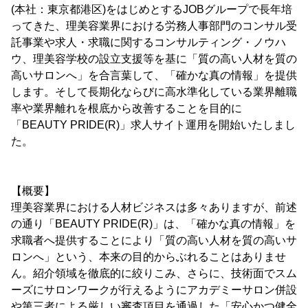
(本社：東京都港区)をはじめとするJOBグループで長年培
ってきた、理美容業界における労務人事部門のコンサル受
託事業や求人・求職に関するコンサルティング・ノウハ
ウ、理美容学校の設立支援等を基に「質の高い人材を質の
高いサロンへ」を合言葉して、「確かな真の情報」を提供
します。そして長期化ならびに高水準化している業界離職
率や業界離れを根底から改善することを目的に
「BEAUTY PRIDE(R)」求人サイト運用を開始いたしまし
た。
【概要】
理美容業界における人材ビジネスは多々ありますが、前述
の通り「BEAUTY PRIDE(R)」は、「確かな真の情報」を
求職者へ提供することにより「質の高い人材を質の高いサ
ロンへ」という、本来の目的からぶれることはありませ
ん。紹介領域を徹底的に絞りこみ、さらに、技術面でスム
ーズにサロンワークが行えるようにアカデミーサロン併設
や第三者による厳しい審査項目を通過した「安心かつ健全