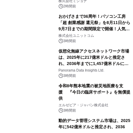
株式会社ミショナ
2時間前
おかげさまで36周年！パソコン工房
「超 創業感謝 還元祭」を8月11日から
9月7日までの期間限定で開催！人気の
ゲーミングPCや高性能ノートPCなど
株式会社ユニットコム
対象iiyama PCのご購入で最大3万円分
3時間前
相当を還元
仮想化無線アクセスネットワーク市場
は、2025年に217億米ドルと推定さ
れ、2036年までに1,457億米ドルに達
すると予測されており、予測期間
Panorama Data Insights Ltd.
（2026年～2036年）
3時間前
令和8年熊本地震の被災地医療を支
援 『今日の臨床サポート』を無償提
供
エルゼビア・ジャパン株式会社
3時間前
動的データ管理システム市場は、2025
年に542億米ドルと推定され、2036