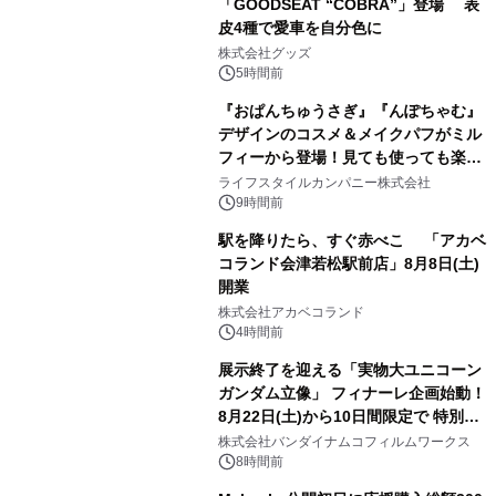
「GOODSEAT “COBRA”」登場 表
皮4種で愛車を自分色に
2
株式会社グッズ
5時間前
『おぱんちゅうさぎ』『んぽちゃむ』
デザインのコスメ＆メイクパフがミル
フィーから登場！見ても使っても楽し
3
い、ポップでキュートなコレクショ
ライフスタイルカンパニー株式会社
ン。
9時間前
駅を降りたら、すぐ赤べこ 「アカベ
コランド会津若松駅前店」8月8日(土)
開業
4
株式会社アカベコランド
4時間前
展示終了を迎える「実物大ユニコーン
ガンダム立像」 フィナーレ企画始動！
8月22日(土)から10日間限定で 特別映
5
像『UNICORN GUNDAM Statue ―
株式会社バンダイナムコフィルムワークス
BEYOND POSSIBILITY ―』を上映！
8時間前