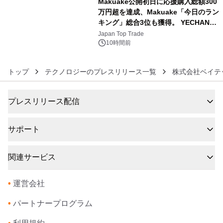
Makuake公開初日に応援購入総額300
万円超を達成、Makuake「今日のラン
キング」総合3位も獲得。 YECHAN音
6
浴シンギングボウル第2弾の大型サイ
Japan Top Trade
ズ（XL・2XL・3XL）を先行販売中
10時間前
トップ
テクノロジーのプレスリリース一覧
株式会社ベイテ
プレスリリース配信
サポート
関連サービス
•
運営会社
•
パートナープログラム