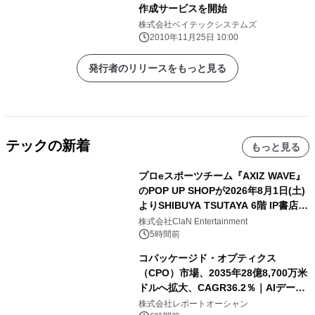
作成サービスを開始
株式会社ベイテックシステムズ
2010年11月25日 10:00
発行者のリリースをもっと見る
テックの新着
もっと見る
プロeスポーツチーム『AXIZ WAVE』
のPOP UP SHOPが2026年8月1日(土)
よりSHIBUYA TSUTAYA 6階 IP書店で
開催決定！！
株式会社ClaN Entertainment
5時間前
コパッケージド・オプティクス
（CPO）市場、2035年28億8,700万米
ドルへ拡大、CAGR36.2％｜AIデータ
センター・高速光通信需要が成長を加
株式会社レポートオーシャン