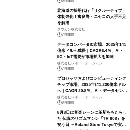
速
6時間前
北海道の採用代行「リクルーティブ」
体制強化！富良野・ニセコの人手不足
を解消
クウカン株式会社
7時間前
データコンバータIC市場、2035年141
億米ドルへ成長｜CAGR6.4％、AI・
5G・IoT需要が市場拡大を加速
株式会社レポートオーシャン
7時間前
プロセッサおよびコンピューティング
チップ市場、2035年に1,230億米ドル
へ｜CAGR 20.8％、AI・データセンタ
ー需要が成長を牽引
株式会社レポートオーシャン
8時間前
8月8日は音楽シーンに革新をもたらし
た 伝説のリズムマシン「TR-808」を
祝う日 ～Roland Store Tokyoで実機