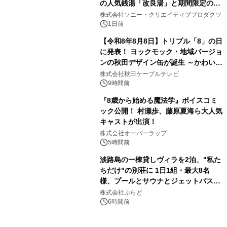
の人気銭湯「改良湯」と期間限定のコ
3
ラボレーション サウナイキタイコラ
株式会社ソニー・クリエイティブプロダクツ
ボグッズも発売決定！
1日前
【令和8年8月8日】トリプル「8」の日
に発表！ ヨックモック・地域バージョ
ンの秋田デザイン缶が誕生 ～かわいい
4
秋田犬の子犬と秋田の四季と名所を巡
株式会社秋田ケーブルテレビ
るパッケージ～ 9月1日(火)秋田県内で
9時間前
販売開始
『8歳から始める魔法学』ボイスコミ
ック公開！ 村瀬歩、藤原夏海ら大人気
キャストが出演！
5
株式会社オーバーラップ
5時間前
淡路島の一棟貸しヴィラを2泊、"私た
ちだけ"の別荘に 1日1組・最大8名
様、プールとサウナとジェットバス付
6
きで Villa Mon Temps AWAJIの連泊
株式会社ぷらど
素泊りプラン
6時間前