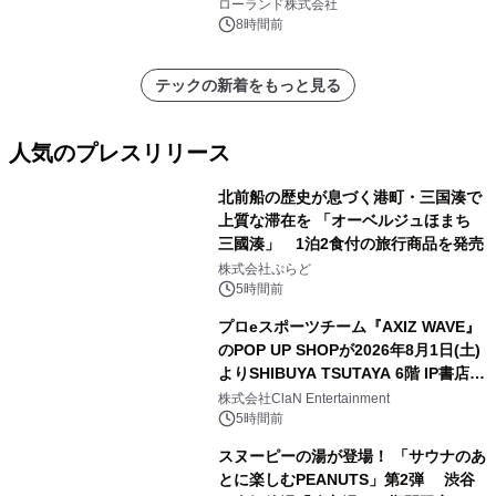
を展示しての 記念キャンペーンを開
ローランド株式会社
催 英国ラジオ「NTS」の 特別プログ
8時間前
ラムや、「TR-808」を愛する伝説的
アーティストを フィーチャーしたアニ
テックの新着をもっと見る
メーションを公開～
人気のプレスリリース
北前船の歴史が息づく港町・三国湊で
上質な滞在を 「オーベルジュほまち
三國湊」 1泊2食付の旅行商品を発売
1
株式会社ぷらど
5時間前
プロeスポーツチーム『AXIZ WAVE』
のPOP UP SHOPが2026年8月1日(土)
よりSHIBUYA TSUTAYA 6階 IP書店で
2
開催決定！！
株式会社ClaN Entertainment
5時間前
スヌーピーの湯が登場！ 「サウナのあ
とに楽しむPEANUTS」第2弾 渋谷