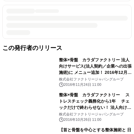
この発行者のリリース
整体×骨盤 カラダファクトリー 法人
向けサービス(法人契約／企業への出張
施術)に メニュー追加！ 2016年12月1
日よりYMCヨガチケット販売
株式会社ファクトリージャパングループ
2016年11月24日 11:00
整体×骨盤 カラダファクトリー ス
トレスチェック義務化から1年 チェ
ックだけで終わらせない！ 法人向けサ
ービス(法人契約／企業への出張施術)
株式会社ファクトリージャパングループ
2016年11月1日に提供正式スタート
2016年10月26日 11:00
【首と骨盤を中心とする整体施術と 日