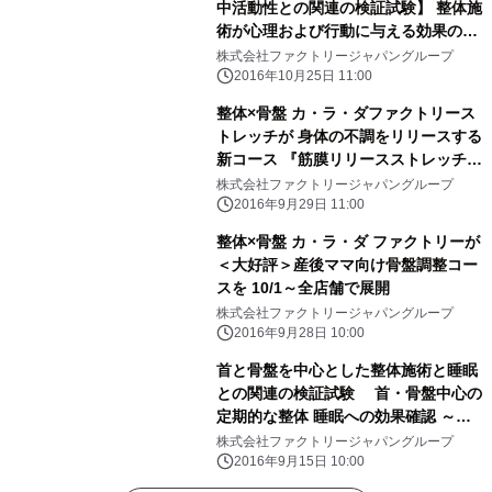
中活動性との関連の検証試験】 整体施
術が心理および行動に与える効果の検
証
株式会社ファクトリージャパングループ
2016年10月25日 11:00
整体×骨盤 カ・ラ・ダファクトリース
トレッチが 身体の不調をリリースする
新コース 『筋膜リリースストレッチ』
を10月1日全店舗にて導入
株式会社ファクトリージャパングループ
2016年9月29日 11:00
整体×骨盤 カ・ラ・ダ ファクトリーが
＜大好評＞産後ママ向け骨盤調整コー
スを 10/1～全店舗で展開
株式会社ファクトリージャパングループ
2016年9月28日 10:00
首と骨盤を中心とした整体施術と睡眠
との関連の検証試験 首・骨盤中心の
定期的な整体 睡眠への効果確認 ～寝
つきの時間が短縮し、眠りも深くなる
株式会社ファクトリージャパングループ
～
2016年9月15日 10:00