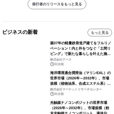
発行者のリリースをもっと見る
ビジネスの新着
もっと見る
築37年の軽量鉄骨造戸建てをフルリノ
ベーション！内と外をつなぐ「土間リ
ビング」で新たな暮らしを叶えた施工
事例を株式会社アースが公開
株式会社アース
31分前
海洋環境適合潤滑油（マリンEAL）の
世界市場（2026年～2032年）、市場
規模（植物油系、合成エステル系）・
分析レポートを発表
株式会社マーケットリサーチセンター
31分前
光触媒ナノコンポジットの世界市場
（2026年～2032年）、市場規模（粉
末光触媒ナノコンポジット、液体分散