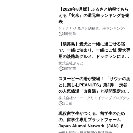
【2026年8月版】ふるさと納税でもら
える『玄米』の還元率ランキングを発
表
1
とくさと-ふるさと納税還元率ランキング-
4時間前
【淡路島】愛犬と一緒に過ごせる宿
で、一緒に泊まり、一緒にご飯 愛犬専
用の淡路島グルメ、ドッグランにミニ
2
プール グランピングとトレーラーハウ
株式会社ぷらど
スの2施設で
2時間前
スヌーピーの湯が登場！ 「サウナのあ
とに楽しむPEANUTS」第2弾 渋谷
の人気銭湯「改良湯」と期間限定のコ
3
ラボレーション サウナイキタイコラ
株式会社ソニー・クリエイティブプロダクツ
ボグッズも発売決定！
2日前
現役留学生がつくる、留学生のため
の、留学生専用プラットフォーム
Japan Alumni Network（JAN）β版
4
をリリース
一般社団法人日本国際化推進協会