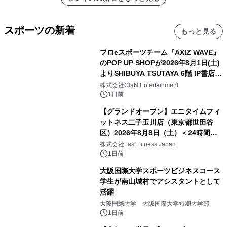
スポーツの新着
もっと見る
プロeスポーツチーム『AXIZ WAVE』
のPOP UP SHOPが2026年8月1日(土)
よりSHIBUYA TSUTAYA 6階 IP書店で
開催決定！！
株式会社ClaN Entertainment
1日前
【グランドオープン】エニタイムフィ
ットネス二子玉川店（東京都世田谷
区）2026年8月8日（土）＜24時間年
中無休のフィットネスジム＞
株式会社Fast Fitness Japan
1日前
大阪国際大学スポーツビジネスコース
学生が南山城村でアシスタントとして
活躍
大阪国際大学 大阪国際大学短期大学部
1日前