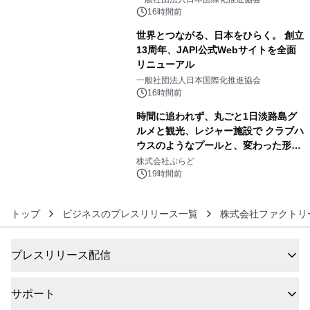
16時間前
世界とつながる、日本をひらく。 創立
13周年、JAPI公式Webサイトを全面
リニューアル
5
一般社団法人日本国際化推進協会
16時間前
時間に追われず、丸ごと1日淡路島グ
ルメと観光、レジャー施設で クラブハ
ウスのようなプールと、変わった形の
6
サウナも 「THE BOXY AWAJI」のお
株式会社ぷらど
得な素泊まり連泊プランで
19時間前
トップ
ビジネスのプレスリリース一覧
株式会社ファクトリ
プレスリリース配信
サポート