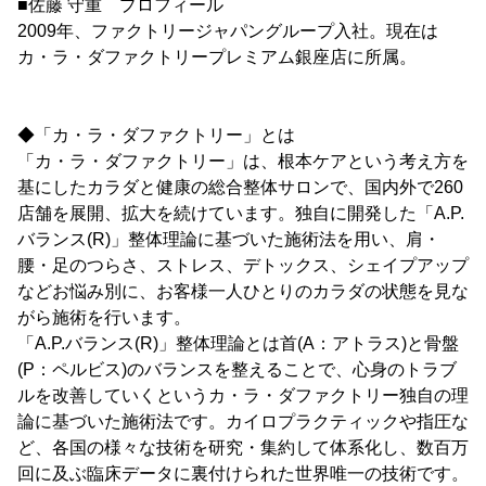
■佐藤 守重 プロフィール
2009年、ファクトリージャパングループ入社。現在は
カ・ラ・ダファクトリープレミアム銀座店に所属。
◆「カ・ラ・ダファクトリー」とは
「カ・ラ・ダファクトリー」は、根本ケアという考え方を
基にしたカラダと健康の総合整体サロンで、国内外で260
店舗を展開、拡大を続けています。独自に開発した「A.P.
バランス(R)」整体理論に基づいた施術法を用い、肩・
腰・足のつらさ、ストレス、デトックス、シェイプアップ
などお悩み別に、お客様一人ひとりのカラダの状態を見な
がら施術を行います。
「A.P.バランス(R)」整体理論とは首(A：アトラス)と骨盤
(P：ペルビス)のバランスを整えることで、心身のトラブ
ルを改善していくというカ・ラ・ダファクトリー独自の理
論に基づいた施術法です。カイロプラクティックや指圧な
ど、各国の様々な技術を研究・集約して体系化し、数百万
回に及ぶ臨床データに裏付けられた世界唯一の技術です。