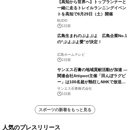
【高知から世界へ】トップランナーと
一緒に走るトレイルランニングイベン
トを高知で8月29日（土）開催
BUDO
1日前
広島生まれのぷよぷよ 広島企業No.1
の“ぷよぷよ愛”が決定！
広島ホームテレビ
1日前
サンエス石膏の地域貢献活動が加速 ―
関連会社Attipect主催「田んぼラグビ
ー」は100名超が熱狂しNHKで放送さ
れました。
サンエス石膏株式会社
1日前
スポーツの新着をもっと見る
人気のプレスリリース