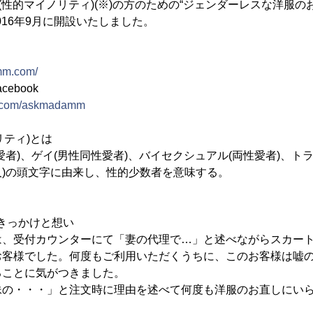
T(性的マイノリティ)(※)の方のための“ジェンダーレスな洋服の
016年9月に開設いたしました。
mm.com/
ebook
k.com/askmadamm
リティ)とは
愛者)、ゲイ(男性同性愛者)、バイセクシュアル(両性愛者)、ト
)の頭文字に由来し、性的少数者を意味する。
きっかけと想い
は、受付カウンターにて「妻の代理で…」と述べながらスカー
お客様でした。何度もご利用いただくうちに、このお客様は嘘
ることに気がつきました。
妹の・・・」と注文時に理由を述べて何度も洋服のお直しにい