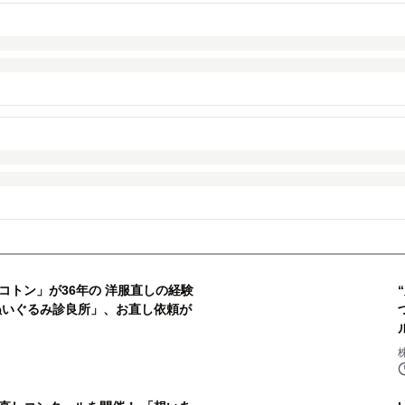
コトン」が36年の 洋服直しの経験
ぬいぐるみ診良所」、お直し依頼が