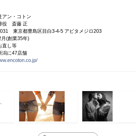
アン・コトン
役 斎藤 正
031 東京都豊島区目白3-4-5 アビタメジロ203
月(創業35年)
お直し等
潟に47店舗
www.encoton.co.jp/