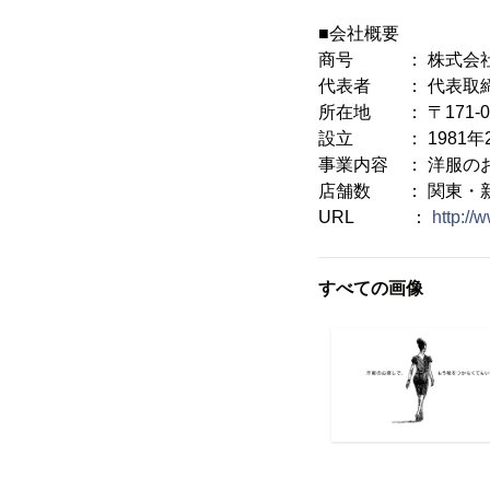
■会社概要
商号 ： 株式会社
代表者 ： 代表取締
所在地 ： 〒171-0
設立 ： 1981年2
事業内容 ： 洋服の
店舗数 ： 関東・新
URL ：
http://
すべての画像