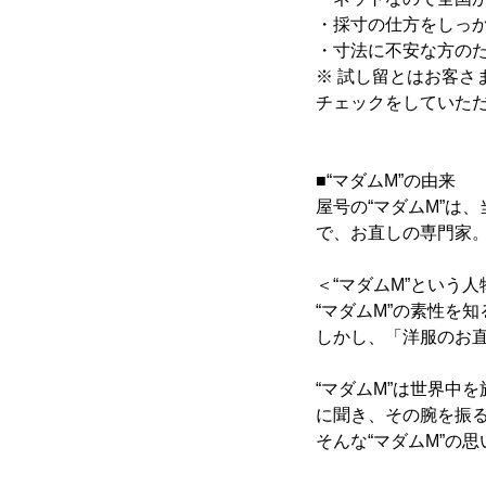
・採寸の仕方をしっ
・寸法に不安な方の
※ 試し留とはお客
チェックをしていた
■“マダムM”の由来
屋号の“マダムM”は
で、お直しの専門家
＜“マダムM”という
“マダムM”の素性を
しかし、「洋服のお
“マダムM”は世界中
に聞き、その腕を振る
そんな“マダムM”の