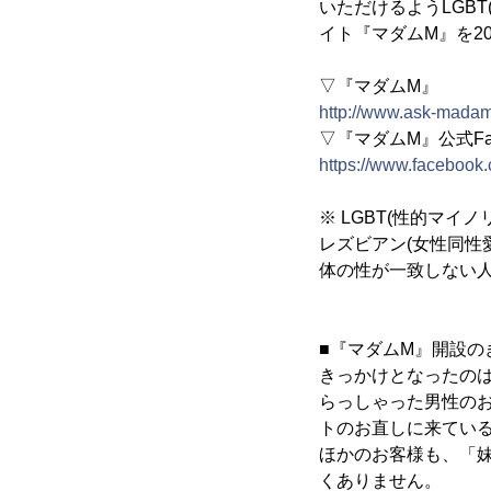
いただけるようLGB
イト『マダムM』を2
▽『マダムM』
http://www.ask-mada
▽『マダムM』公式Fac
https://www.faceboo
※ LGBT(性的マイノ
レズビアン(女性同性
体の性が一致しない人
■『マダムM』開設の
きっかけとなったの
らっしゃった男性の
トのお直しに来てい
ほかのお客様も、「
くありません。