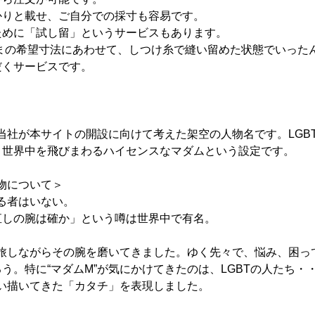
かりと載せ、ご自分での採寸も容易です。
ために「試し留」というサービスもあります。
さまの希望寸法にあわせて、しつけ糸で縫い留めた状態でいった
だくサービスです。
、当社が本サイトの開設に向けて考えた架空の人物名です。LGB
。世界中を飛びまわるハイセンスなマダムという設定です。
人物について＞
知る者はいない。
直しの腕は確か」という噂は世界中で有名。
を旅しながらその腕を磨いてきました。ゆく先々で、悩み、困っ
う。特に“マダムM”が気にかけてきたのは、LGBTの人たち・
思い描いてきた「カタチ」を表現しました。