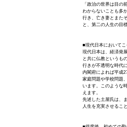
「政治の世界は目の
わからないことも多
行き、亡き妻とまた
と、第二の人生の目
■現代日本においてこ
現代日本は、経済発
と共に仏教というも
行きが不透明な時代
内閣府によれば平成2
家庭問題や学校問題
います。このような
えます。
先述した土屋氏は、
人生を充実させるこ
■得度後、初めての勤