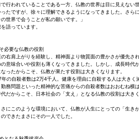
前で行われていることである一方、仏教の世界は目に見えない
かったですが、徐々に理解できるようになってきました。さら
その世界で会うことが私の願いです。」
標を語っています。
そ必要な仏教の役割
展の右肩上がりを経験し、精神面より物質面の豊かさが優先さ
のの意味合いや役割も薄くなってきました。しかし、成長時代
になったからこそ、仏教が果たす役割は大きくなります。
7年の自殺者数は2万4千人。健康を理由に自殺する人は大きく
、勤務問題といった精神的な苦痛からの自殺者数はおおむね横
時代だからこそ、日本社会の「支え」となる仏教の役割は大き
まさにこのような環境において、仏教が人生にとっての「生き
とのできたまさにその一人でした。
めとなる秋季彼岸会