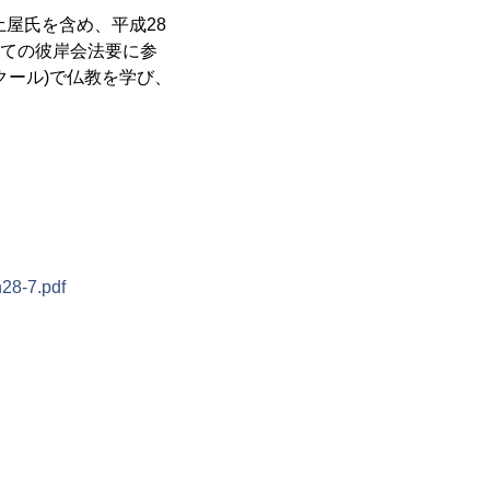
土屋氏を含め、平成28
めての彼岸会法要に参
クール)で仏教を学び、
h28-7.pdf