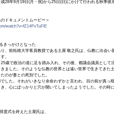
28年9月19日(月・祝)から25日(日)にかけて行われる秋季
氏のドキュメントムービー＞
.com/watch?v=fZ14PvTuFIE
るきっかけとなった
あり、前拓殖大学客員教授である土屋 敬之氏は、仏教に出会い
ます。
25歳で政治の道に足を踏み入れ、その後、都議会議員として活
てきました。そのような仏教の世界とは遠い世界で生きてきた
ったのが妻との死別でした。
婦でした。それがいきなり余命わずかと言われ、目の前が真っ
とき、心にぽっかりと穴が開いてしまったようでした。その時
。
に得度式を終えた土屋氏は、