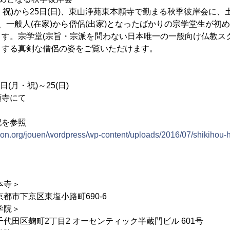
月・祝)から25日(日)、東山浄苑東本願寺で勤まる秋季彼岸会に、
、一般人(在家)から僧侶(出家)となったばかりの宗学堂生が初
す。宗学堂(宗旨・宗派を問わない日本唯一の一般向け仏教ス
とする真剣な僧侶の姿をご覧いただけます。
日(月・祝)～25(日)
願寺にて
記を参照
tion.org/jouen/wordpress/wp-content/uploads/2016/07/shikihou-
本寺＞
区東塩小路町690-6
院＞
2丁目2 オーセンティック半蔵門ビル 601号