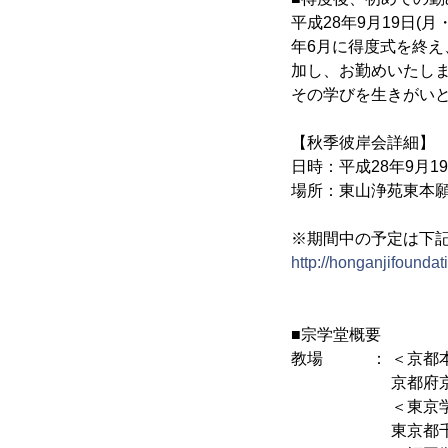
平成28年9月19日(
年6月に得度式を終え
加し、お勤めいたしま
その学びを生きがい
【秋季彼岸会詳細】
日時：平成28年9月19
場所：東山浄苑東本
※期間中の予定は下
http://honganjifounda
■宗学堂概要
教場 ： ＜京都
京都府京都市下京
＜東京学
東京都千代田区麹町