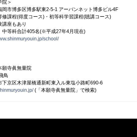
院＞
博多駅東2-5-1 アーバンネット博多ビル4F
専修課程(得度コース)・初等科学習課程(聴講コース)
座もあり
中等科合計405名(※平成27年4月現在)
www.shinmuryouin.jp/school/
本願寺眞無量院
飛鳥
市下京区木津屋橋通新町東入ル東塩小路町690-6
shinmuryouin.jp/
(「本願寺眞無量院」で検索)