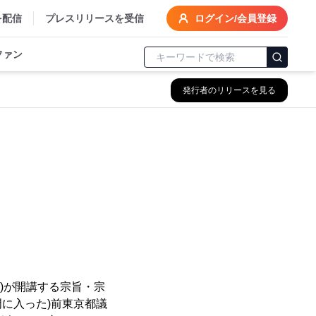
を配信
プレスリリースを受信
ログイン/会員登録
ファン
発行者のリリースを見る
員
)が開講する宗旨・宗
門に入った)前東京都議