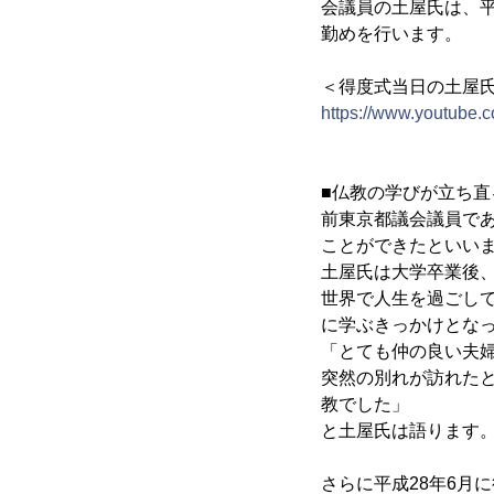
会議員の土屋氏は、平成
勤めを行います。
＜得度式当日の土屋
https://www.youtube
■仏教の学びが立ち直
前東京都議会議員で
ことができたといい
土屋氏は大学卒業後、
世界で人生を過ごし
に学ぶきっかけとな
「とても仲の良い夫
突然の別れが訪れた
教でした」
と土屋氏は語ります
さらに平成28年6月