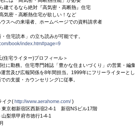
住宅には「高気密・高断熱性能」が必要
るなら絶対『高気密・高断熱』住宅
・高断熱住宅が欲しい！など
ハウスへの来場者、ホームページでの資料請求者
新・住宅読本」の立ち読みが可能です。
.com/book/index.htm#page=9
氏(住宅ライター)プロフィール＞
聞社に勤務。住宅専門雑誌「豊かな住まいづくり」の営業・編集
運営及び広報関係を8年間担当。1999年にフリーライターと
面での支援・カウンセリングに従事。
ライク(
http://www.aerahome.com/
)
 東京都新宿区西新宿2-4-1 新宿NSビル17階
県甲府市徳行1-4-1
月