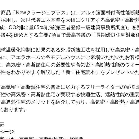
商品「Newクラージュプラス」は、アルミ箔面材付高性能断
を採用し、次世代省エネ基準を大幅にクリアする高気密・高断
減、CO2排出量65％削減(第三者登録一級建築事務所調査)」
等級4を始めとする主要7項目で最高等級の「長期優良住宅対象
地球温暖化抑制に効果のある外張断熱工法を採用した高気密・
めに、アエラホームの各モデルハウスにご来場いただいたお客
に、高気密・高断熱住宅の必要性や高気密・高断熱性能のウィ
要性をわかりやすく解説した「新・住宅読本」をプレゼントい
、高気密・高断熱住宅の普及に尽力するフリーライターの富樫 
要性や高気密・高断熱住宅が実現する快適生活、遮熱性能の重
・高遮熱住宅のメリットを紹介しており、高気密・高断熱・高
ております。
要
0ページ