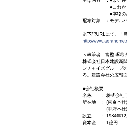
主な内容 ：●よい
●これから建て
●本物の高気密
配布対象 ：モデル
※下記URLにて、「
http://www.aerahome
＜執筆者 富樫 琢哉
株式会社日本建設新
ンチャイズグループの
る。建設会社の広報
■会社概要
名称 ： 株式会社
所在地 ： (東京本社)
(甲府本社) 山梨
設立 ： 1984年12
資本金 ： 1億円