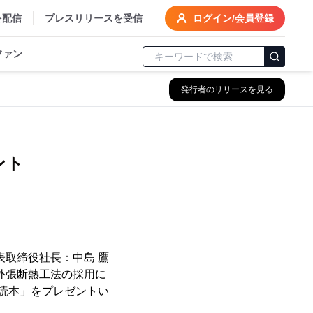
を配信
プレスリリースを受信
ログイン/会員登録
ファン
発行者のリリースを見る
ント
表取締役社長：中島 鷹
外張断熱工法の採用に
読本」をプレゼントい