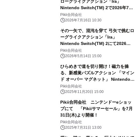
ローグライクアクション「Ira」
Nintendo Switch(TM) 2で2026年7月
30日(木)配信決定！
Pikii合同会社
2026年7月16日 10:30
その一矢で、混沌を穿て 弓矢で挑むロ
ーグライクアクション「Ira」
Nintendo Switch(TM) 2にて2026年
夏配信決定！
Pikii合同会社
2026年5月14日 15:00
ひらめきで道を切り開け！磁力を操
る、新感覚パズルアクション 「マイン
ド オーバー マグネット」 Nintendo
Switch(TM)、PlayStation(R)5で
Pikii合同会社
2025年12月18日(木)配信決定！
2025年11月20日 15:00
Pikii合同会社 ニンテンドーeショッ
プにて 「Pikiiサマーセール」を7月
31日(木)より開催！
Pikii合同会社
2025年7月31日 13:00