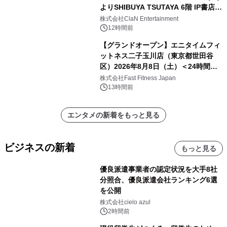
よりSHIBUYA TSUTAYA 6階 IP書店で
開催決定！！
株式会社ClaN Entertainment
12時間前
【グランドオープン】エニタイムフィ
ットネス二子玉川店（東京都世田谷
区）2026年8月8日（土）＜24時間年
中無休のフィットネスジム＞
株式会社Fast Fitness Japan
13時間前
エンタメの新着をもっと見る
ビジネスの新着
もっと見る
優良派遣事業者の認定状況を大手8社
分照合、優良派遣会社ランキング6選
を公開
株式会社cielo azul
2時間前