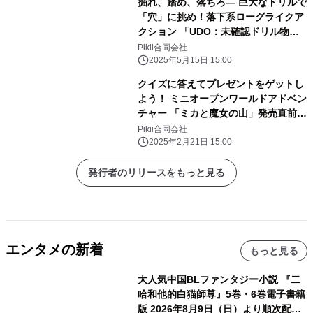
掘れ、踏め、落ちろ― 巨大なドリルで
「穴」に挑め！落下系ローグライクア
クション 「UDO：未確認ドリル物
体」 Nintendo Switch(TM)、
Pikii合同会社
PlayStation(R)5で2025年5月29日(木)
2025年5月15日 15:00
配信決定！
クイズに答えてプレゼントをゲットし
よう！ ミニオープンワールドアドベン
チャー 「ミカと魔女の山」発売直前プ
レゼント企画開催！
Pikii合同会社
2025年2月21日 15:00
発行者のリリースをもっと見る
エンタメの新着
もっと見る
大人気中国BLファンタジー小説 『二
哈和他的白猫師尊』5巻・6巻電子書籍
版 2026年8月9日（日）より順次配信