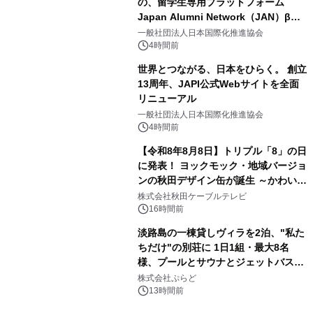
の、留学生専用プラットフォーム
Japan Alumni Network（JAN）β版
3
をリリース
一般社団法人日本国際化推進協会
4時間前
世界とつながる、日本をひらく。 創立
13周年、JAPI公式Webサイトを全面
リニューアル
4
一般社団法人日本国際化推進協会
4時間前
【令和8年8月8日】トリプル「8」の日
に発表！ ヨックモック・地域バージョ
ンの秋田デザイン缶が誕生 ～かわいい
5
秋田犬の子犬と秋田の四季と名所を巡
株式会社秋田ケーブルテレビ
るパッケージ～ 9月1日(火)秋田県内で
16時間前
販売開始
淡路島の一棟貸しヴィラを2泊、"私た
ちだけ"の別荘に 1日1組・最大8名
様、プールとサウナとジェットバス付
6
きで Villa Mon Temps AWAJIの連泊
株式会社ぷらど
素泊りプラン
13時間前