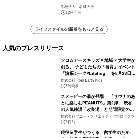
学校法人 名城大学
12時間前
ライフスタイルの新着をもっと見る
人気のプレスリリース
フロムアースキッズ × 地域 × 大学生が
創る、 子どもたちの「自育」イベント
「諸福ジーク×Lifehug」 を8月23日
1
(日)開催
株式会社From Earth Kids
5時間前
スヌーピーの湯が登場！ 「サウナのあ
とに楽しむPEANUTS」第2弾 渋谷
の人気銭湯「改良湯」と期間限定のコ
2
ラボレーション サウナイキタイコラ
株式会社ソニー・クリエイティブプロダクツ
ボグッズも発売決定！
1日前
現役留学生がつくる、留学生のため