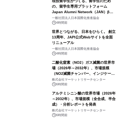
現役留学生がつくる、留学生のため
の、留学生専用プラットフォーム
Japan Alumni Network（JAN）β版
をリリース
一般社団法人日本国際化推進協会
4時間前
世界とつながる、日本をひらく。 創立
13周年、JAPI公式Webサイトを全面
リニューアル
一般社団法人日本国際化推進協会
4時間前
二酸化窒素（NO2）ガス滅菌の世界市
場（2026年～2032年）、市場規模
（NO2滅菌チャンバー、インジケータ
ーおよびモニタリングシステム、その
株式会社マーケットリサーチセンター
他）・分析レポートを発表
6時間前
アルテミシニン酸の世界市場（2026年
～2032年）、市場規模（全合成、半合
成）・分析レポートを発表
株式会社マーケットリサーチセンター
6時間前