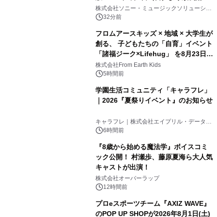
開始
株式会社ソニー・ミュージックソリューショ
ンズ
32分前
フロムアースキッズ × 地域 × 大学生が
創る、 子どもたちの「自育」イベント
「諸福ジーク×Lifehug」 を8月23日
(日)開催
株式会社From Earth Kids
5時間前
学園生活コミュニティ「キャラフレ」
｜2026『夏祭りイベント』のお知らせ
キャラフレ｜株式会社エイプリル・データ・
デザインズ
6時間前
『8歳から始める魔法学』ボイスコミ
ック公開！ 村瀬歩、藤原夏海ら大人気
キャストが出演！
株式会社オーバーラップ
12時間前
プロeスポーツチーム『AXIZ WAVE』
のPOP UP SHOPが2026年8月1日(土)