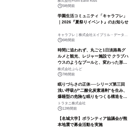
(日)開催
株式会社From Earth Kids
5時間前
学園生活コミュニティ「キャラフレ」
｜2026『夏祭りイベント』のお知らせ
キャラフレ｜株式会社エイプリル・データ・
デザインズ
6時間前
時間に追われず、丸ごと1日淡路島グ
ルメと観光、レジャー施設で クラブハ
ウスのようなプールと、変わった形の
サウナも 「THE BOXY AWAJI」のお
株式会社ぷらど
得な素泊まり連泊プランで
7時間前
眠りづらさの正体──シリーズ第三回
浅い呼吸が"二酸化炭素過剰"を生み、
爆睡型の危険な眠りをつくる構造を解
説
トラタニ株式会社
12時間前
【名城大学】ボランティア協議会が熊
本地震で募金活動を実施