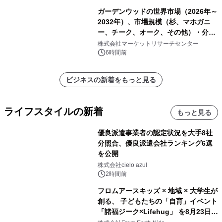
ガーデンウッドの世界市場（2026年～
2032年）、市場規模（杉、マホガニ
ー、チーク、オーク、その他）・分析
レポートを発表
株式会社マーケットリサーチセンター
6時間前
ビジネスの新着をもっと見る
ライフスタイルの新着
もっと見る
優良派遣事業者の認定状況を大手8社
分照合、優良派遣会社ランキング6選
を公開
株式会社cielo azul
2時間前
フロムアースキッズ × 地域 × 大学生が
創る、 子どもたちの「自育」イベント
「諸福ジーク×Lifehug」 を8月23日