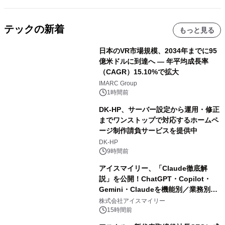
テックの新着
もっと見る
日本のVR市場規模、2034年までに95
億米ドルに到達へ ― 年平均成長率
（CAGR）15.10%で拡大
IMARC Group
1時間前
DK-HP、サーバー設定から運用・修正
までワンストップで対応するホームペ
ージ制作請負サービスを提供中
DK-HP
9時間前
アイスマイリー、「Claude徹底解
説」を公開！ChatGPT・Copilot・
Gemini・Claudeを機能別／業務別に
比較―自社に合う生成AIの選び方がわ
株式会社アイスマイリー
かる実践ガイド
15時間前