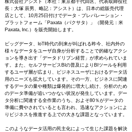
株式会社アシスト（本社：東京都千代田区、代表取締役社
長：大塚 辰男、略記：アシスト）は、日本の総販売代理
店として、10月25日付けでデータ・プレパレーション・
プラットフォーム「Paxata（パクサタ）」（開発元：米
Paxata, Inc.）を販売開始します。
ビッグデータ、IoT時代の到来が叫ばれる昨今、社内外の
様々なデータをユーザ自身が分析することで的確なアクシ
ョンを導き出す「データドリブン経営」が求められていま
す。また、セルフサービスBIの普及によりBIツールを利用
するユーザ層が広まり、ビジネスユーザにおけるデータ活
用のニーズも拡大しています。その一方、ビジネスに関連
するデータの量や種類は爆発的に増大し続け、分析のため
のデータ準備が追いつかない状況が発生しています。デー
タ分析に関連する全作業のうち、およそ80％がデータの
準備に費やされているとも言われ、迅速なアクションによ
りビジネスを推進する上での大きな課題となっています。
このようなデータ活用の民主化によって生じた課題を解決