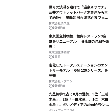
帰りの渋滞を避けて「温泉＆サウナ」
三井アウトレットパーク木更津から車
で約5分 湯舞音 袖ケ浦店が夏フェア
1
メニューを提供
株式会社楽久屋
19時間前
東京国立博物館、館内レストラン3店
舗をリニューアル 各店舗の詳細を発
表！
2
東京国立博物館
1日前
進化したトータルステーションのエン
トリーモデル 『GM-120シリーズ』を
発売
3
株式会社トプコン
16時間前
九星気学で占う8月の運勢、3位「三碧
木星」、2位「一白水星」、1位「六白
金星」。占いメディアのziredがランキ
4
ングを発表
占いメディア zired