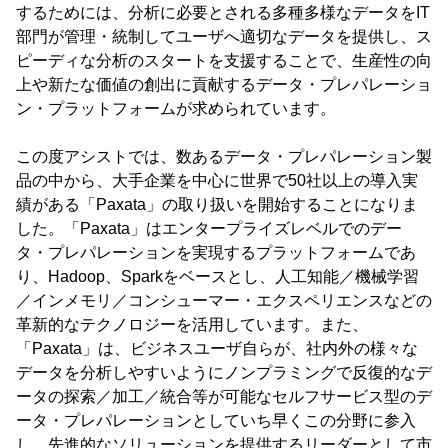
するためには、分析に必要とされる多種多様なデータをIT
部門が管理・統制してユーザへ適切なデータを提供し、ス
ピーディな分析のスタートを支援することで、生産性の向
上や新たな価値の創出に貢献するデータ・プレパレーショ
ン・プラットフォームが求められています。
この度アシストでは、数あるデータ・プレパレーション製
品の中から、大手企業を中心に世界で50社以上の導入実
績がある「Paxata」の取り扱いを開始することになりま
した。「Paxata」はエンタープライズレベルでのデー
タ・プレパレーションを実現するプラットフォームであ
り、Hadoop、Sparkをベースとし、人工知能／機械学習
／インメモリ／コンシューマー・エクスペリエンスなどの
革新的なテクノロジーを活用しています。また、
「Paxata」は、ビジネスユーザ自らが、社内外の様々な
データを分析しやすいようにノンプラミングで反復的なデ
ータの探索／加工／統合等が可能なセルフサービス型のデ
ータ・プレパレーションとしていち早くこの分野に参入
し、先進的なソリューションを提供するリーダーとして市