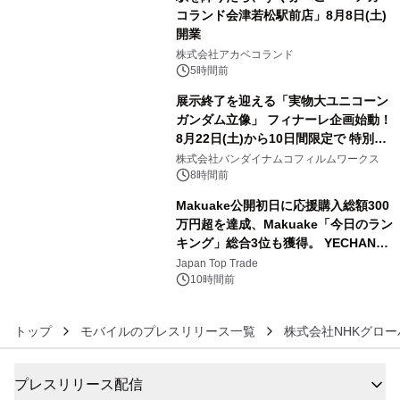
コランド会津若松駅前店」8月8日(土)
開業
4
株式会社アカベコランド
5時間前
展示終了を迎える「実物大ユニコーン
ガンダム立像」 フィナーレ企画始動！
8月22日(土)から10日間限定で 特別映
5
像『UNICORN GUNDAM Statue ―
株式会社バンダイナムコフィルムワークス
BEYOND POSSIBILITY ―』を上映！
8時間前
Makuake公開初日に応援購入総額300
万円超を達成、Makuake「今日のラン
キング」総合3位も獲得。 YECHAN音
6
浴シンギングボウル第2弾の大型サイ
Japan Top Trade
ズ（XL・2XL・3XL）を先行販売中
10時間前
トップ
モバイルのプレスリリース一覧
株式会社NHKグロ
プレスリリース配信