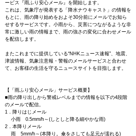
ービス『雨ふり安心メール』を開始します。
これは、気象庁が発表する「降水ナウキャスト」の情報を
もとに、雨の降り始めをおよそ30分前にメールでお知ら
せするサービスです。小雨から、災害につながるような非
常に激しい雨の情報まで、雨の強さの変化に合わせメール
を配信します。
またこれまでに提供している“NHKニュース速報”、地震、
津波情報、気象注意報・警報のメールサービスと合わせ
て、お客様の生活を守るニュースサイトを目指します。
【「雨ふり安心メール」サービス概要】
■雨の降り出しから警戒レベルまでの情報を以下の4段階
のメールで配信。
1．降りはじメール
小雨 0.5mm/h～(しとしと降る細やかな雨)
2．本降りメール
雨 5mm/h～(本降り。傘をさしても足元が濡れる)