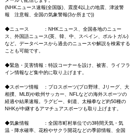
メールで配信します。
(NHKニュース速報(全国版)、震度4以上の地震、津波警
報 注意報、全国の気象警報(3か所まで))
◆ニュース ：NHKニュース、全国各地のニュー
ス、外国語ニュース(英、韓、中、スペイン、ポルトガル)
など。データベースから過去のニュースや解説を検索する
ことも可能です。
◆緊急・災害情報：特設コーナーを設け、被害、ライフラ
イン情報など集中的に取り上げます。
◆スポーツ情報 ：プロスポーツ(プロ野球、Jリーグ、大
相撲、MLB)や欧州サッカー、NFLなどの海外スポーツの
経過や結果速報。ラグビー、剣道、太極拳など約50種の
NHKが中継するアマチュアスポーツも取り上げます。
◆気象情報 ：全国市町村単位での3時間天気・気
温・降水確率、花粉やサクラ開花などの季節情報、全国