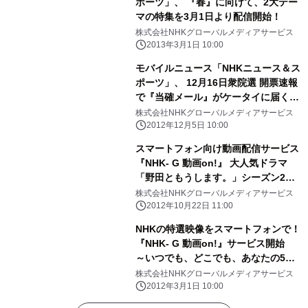
ポーツ」、 『春』に向けて、2大テー
マの特集を3月1日より配信開始！
株式会社NHKグローバルメディアサービス
2013年3月1日 10:00
モバイルニュース「NHKニュース＆ス
ポーツ」、 12月16日衆院選 開票速報
で『当確メール』がケータイに届くサ
ービス実施
株式会社NHKグローバルメディアサービス
2012年12月5日 10:00
スマートフォン向け動画配信サービス
『NHK- G 動画on!』 大人気ドラマ
「野田ともうします。」シーズン2
配信開始！！
株式会社NHKグローバルメディアサービス
2012年10月22日 11:00
NHKの特選映像をスマートフォンで！
『NHK- G 動画on!』サービス開始
～いつでも、どこでも、あなたの5分
を有効活用！～
株式会社NHKグローバルメディアサービス
2012年3月1日 10:00