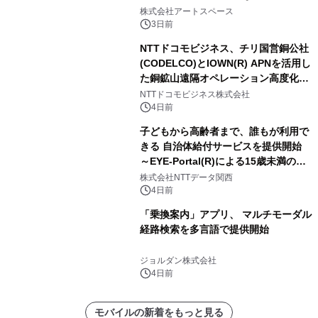
FRIENDSの仲間たちが インテリアア
株式会社アートスペース
ートとして新たな魅力を発信。
3日前
NTTドコモビジネス、チリ国営銅公社
(CODELCO)とIOWN(R) APNを活用し
た銅鉱山遠隔オペレーション高度化に
向けた調査・実証を開始
NTTドコモビジネス株式会社
4日前
子どもから高齢者まで、誰もが利用で
きる 自治体給付サービスを提供開始
～EYE-Portal(R)による15歳未満の本
人認証と デジタルデバイド対策で実現
株式会社NTTデータ関西
～
4日前
「乗換案内」アプリ、 マルチモーダル
経路検索を多言語で提供開始
ジョルダン株式会社
4日前
モバイルの新着をもっと見る