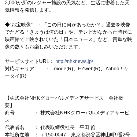
3,000か所のレジャー施設の天気など、生活に密着した天
気情報を発信します。
◆“お宝映像” ：「この日に何があったか？」過去を映像
でたどる「きょうは何の日」や、テレビがなかった時代に
映画館で上映されていた「日本ニュース」など、貴重な映
像の数々もお楽しみいただけます。
サービスサイトURL：
http://nhknews.jp/
対応キャリア ： i-mode(R)、EZweb(R)、Yahoo！ケ
ータイ(R)
【株式会社NHKグローバルメディアサービス 会社概
要】
商号 ： 株式会社NHKグローバルメディアサービ
ス
代表者名 ： 代表取締役社長 平田 哲
本社所在地 ： 〒150-0047 東京都渋谷区神山町9番2号