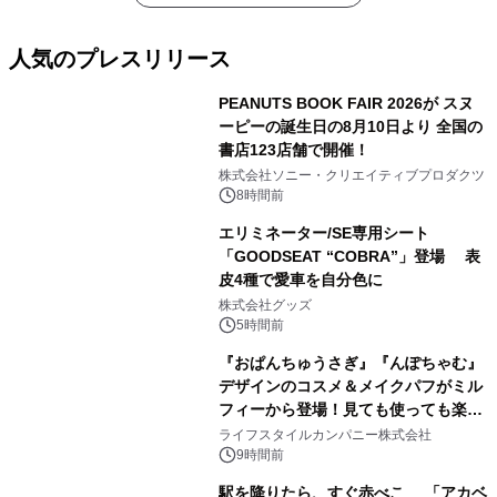
人気のプレスリリース
PEANUTS BOOK FAIR 2026が スヌ
ーピーの誕生日の8月10日より 全国の
書店123店舗で開催！
1
株式会社ソニー・クリエイティブプロダクツ
8時間前
エリミネーター/SE専用シート
「GOODSEAT “COBRA”」登場 表
皮4種で愛車を自分色に
2
株式会社グッズ
5時間前
『おぱんちゅうさぎ』『んぽちゃむ』
デザインのコスメ＆メイクパフがミル
フィーから登場！見ても使っても楽し
3
い、ポップでキュートなコレクショ
ライフスタイルカンパニー株式会社
ン。
9時間前
駅を降りたら、すぐ赤べこ 「アカベ