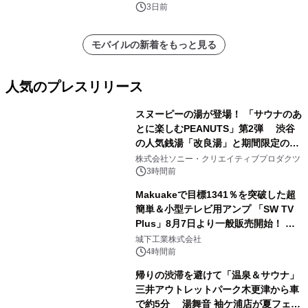
3日前
モバイルの新着をもっと見る
人気のプレスリリース
スヌーピーの湯が登場！ 「サウナのあ
とに楽しむPEANUTS」第2弾 渋谷
の人気銭湯「改良湯」と期間限定のコ
1
ラボレーション サウナイキタイコラ
株式会社ソニー・クリエイティブプロダクツ
ボグッズも発売決定！
3時間前
Makuakeで目標1341％を突破した超
簡単＆小型テレビ用アンプ 「SW TV
Plus」8月7日より一般販売開始！ ケ
2
ーブル1本つなぐだけ、テレビの音が
城下工業株式会社
ぐっと豊かに
4時間前
帰りの渋滞を避けて「温泉＆サウナ」
三井アウトレットパーク木更津から車
で約5分 湯舞音 袖ケ浦店が夏フェア