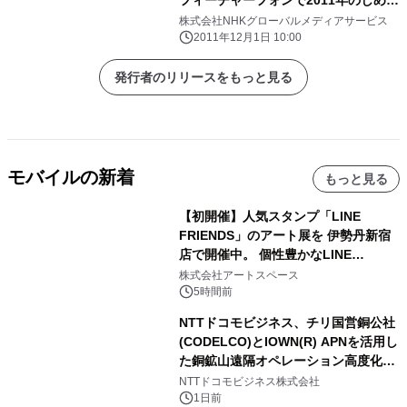
フィーチャーフォンで2011年のしめく
くり ～
株式会社NHKグローバルメディアサービス
2011年12月1日 10:00
発行者のリリースをもっと見る
モバイルの新着
もっと見る
【初開催】人気スタンプ「LINE
FRIENDS」のアート展を 伊勢丹新宿
店で開催中。 個性豊かなLINE
FRIENDSの仲間たちが インテリアア
株式会社アートスペース
ートとして新たな魅力を発信。
5時間前
NTTドコモビジネス、チリ国営銅公社
(CODELCO)とIOWN(R) APNを活用し
た銅鉱山遠隔オペレーション高度化に
向けた調査・実証を開始
NTTドコモビジネス株式会社
1日前