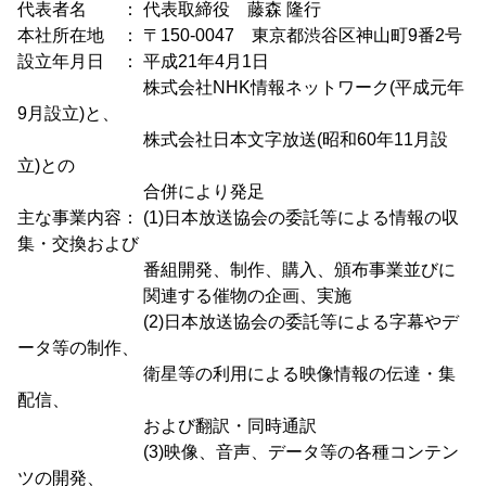
代表者名 ： 代表取締役 藤森 隆行
本社所在地 ： 〒150-0047 東京都渋谷区神山町9番2号
設立年月日 ： 平成21年4月1日
株式会社NHK情報ネットワーク(平成元年
9月設立)と、
株式会社日本文字放送(昭和60年11月設
立)との
合併により発足
主な事業内容： (1)日本放送協会の委託等による情報の収
集・交換および
番組開発、制作、購入、頒布事業並びに
関連する催物の企画、実施
(2)日本放送協会の委託等による字幕やデ
ータ等の制作、
衛星等の利用による映像情報の伝達・集
配信、
および翻訳・同時通訳
(3)映像、音声、データ等の各種コンテン
ツの開発、