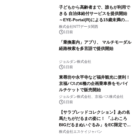
子どもから高齢者まで、誰もが利用で
きる 自治体給付サービスを提供開始
～EYE-Portal(R)による15歳未満の本
人認証と デジタルデバイド対策で実現
株式会社NTTデータ関西
～
1日前
「乗換案内」アプリ、 マルチモーダル
経路検索を多言語で提供開始
ジョルダン株式会社
1日前
東尋坊や永平寺など福井観光に便利！
京福バスの6種の企画乗車券をモバイ
ルチケットで販売開始
ジョルダン株式会社、京福バス株式会社
1日前
【サラブレッドコレクション】あの名
馬たちがだるまの姿に！ 「ふわころ
BIGだるまぬいぐるみ」をEC限定で受
注販売開始
株式会社エスケイジャパン