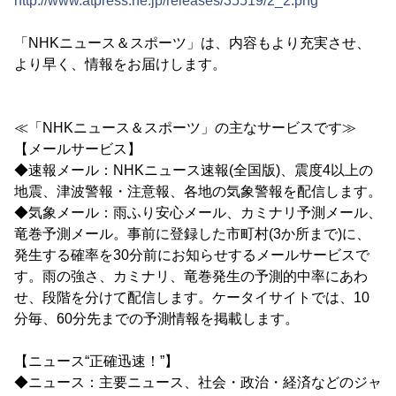
http://www.atpress.ne.jp/releases/35519/2_2.png
「NHKニュース＆スポーツ」は、内容もより充実させ、
より早く、情報をお届けします。
≪「NHKニュース＆スポーツ」の主なサービスです≫
【メールサービス】
◆速報メール：NHKニュース速報(全国版)、震度4以上の
地震、津波警報・注意報、各地の気象警報を配信します。
◆気象メール：雨ふり安心メール、カミナリ予測メール、
竜巻予測メール。事前に登録した市町村(3か所まで)に、
発生する確率を30分前にお知らせするメールサービスで
す。雨の強さ、カミナリ、竜巻発生の予測的中率にあわ
せ、段階を分けて配信します。ケータイサイトでは、10
分毎、60分先までの予測情報を掲載します。
【ニュース“正確迅速！”】
◆ニュース：主要ニュース、社会・政治・経済などのジャ