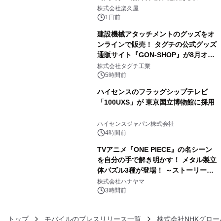
3
メニューを提供
株式会社楽久屋
1日前
建設機械アタッチメントのグッズをオ
ンラインで販売！ タグチの公式グッズ
通販サイト『GON-SHOP』が8月オー
4
プン
株式会社タグチ工業
5時間前
ハイセンスのフラッグシップテレビ
「100UXS」が 東京国立博物館に採用
5
ハイセンスジャパン株式会社
4時間前
TVアニメ『ONE PIECE』の名シーン
を自分の手で解き明かす！ メタル製立
体パズル3種が登場！ ～ストーリーと
6
ギミックが融合した 大人の体験型パズ
株式会社ハナヤマ
ルが8月7日(金)12時より先行予約受付
3時間前
開始～
トップ
モバイルのプレスリリース一覧
株式会社NHKグロ