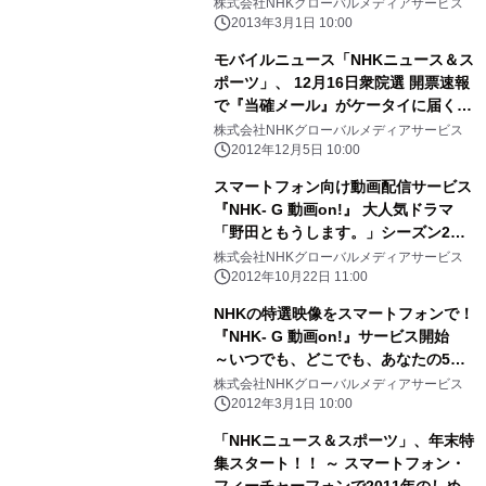
株式会社NHKグローバルメディアサービス
2013年3月1日 10:00
モバイルニュース「NHKニュース＆ス
ポーツ」、 12月16日衆院選 開票速報
で『当確メール』がケータイに届くサ
ービス実施
株式会社NHKグローバルメディアサービス
2012年12月5日 10:00
スマートフォン向け動画配信サービス
『NHK- G 動画on!』 大人気ドラマ
「野田ともうします。」シーズン2
配信開始！！
株式会社NHKグローバルメディアサービス
2012年10月22日 11:00
NHKの特選映像をスマートフォンで！
『NHK- G 動画on!』サービス開始
～いつでも、どこでも、あなたの5分
を有効活用！～
株式会社NHKグローバルメディアサービス
2012年3月1日 10:00
「NHKニュース＆スポーツ」、年末特
集スタート！！ ～ スマートフォン・