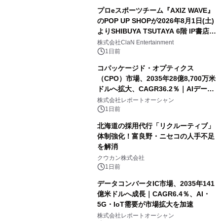
プロeスポーツチーム『AXIZ WAVE』
のPOP UP SHOPが2026年8月1日(土)
よりSHIBUYA TSUTAYA 6階 IP書店で
開催決定！！
株式会社ClaN Entertainment
1日前
コパッケージド・オプティクス
（CPO）市場、2035年28億8,700万米
ドルへ拡大、CAGR36.2％｜AIデータ
センター・高速光通信需要が成長を加
株式会社レポートオーシャン
速
1日前
北海道の採用代行「リクルーティブ」
体制強化！富良野・ニセコの人手不足
を解消
クウカン株式会社
1日前
データコンバータIC市場、2035年141
億米ドルへ成長｜CAGR6.4％、AI・
5G・IoT需要が市場拡大を加速
株式会社レポートオーシャン