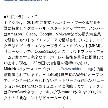
■ミドクラについて
ミドクラは、2010年に創立されたネットワーク仮想化分
野に特化したグローバル・スタートアップです。メンバー
はAmazon、Cisco、Google、VMwareなどの最先端企業
で経験をもつトップエンジニアで構成されています。ミド
クラはミドクラ・エンタープライズ・ミドネット(MEM)ソ
リューションで、OpenStackなどのクラウドプラットフォ
ームと統合する完全なオーバーレイ技術を業界に提供して
います。現在、122カ国で知名度を獲得中であり、
MidoNetのソースコードは(
https://www.midonet.org/
)で無
償提供されています。MidoNetは世界初の完全にオープン
で、ベンダーにとらわれないネットワーク仮想化ソリュー
ションをOpenStackコミュニティに供給します。ミドクラ
はOpenStackネットワーキング(Neutron)やKuryrプロジェ
クトの主要なコントリビューターです。