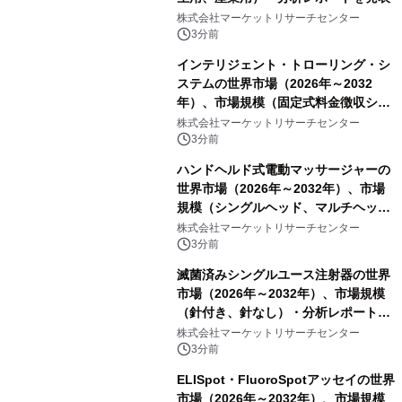
株式会社マーケットリサーチセンター
3分前
インテリジェント・トローリング・シ
ステムの世界市場（2026年～2032
年）、市場規模（固定式料金徴収シス
テム、携帯型料金徴収システム）・分
株式会社マーケットリサーチセンター
析レポートを発表
3分前
ハンドヘルド式電動マッサージャーの
世界市場（2026年～2032年）、市場
規模（シングルヘッド、マルチヘッ
ド）・分析レポートを発表
株式会社マーケットリサーチセンター
3分前
滅菌済みシングルユース注射器の世界
市場（2026年～2032年）、市場規模
（針付き、針なし）・分析レポートを
発表
株式会社マーケットリサーチセンター
3分前
ELISpot・FluoroSpotアッセイの世界
市場（2026年～2032年）、市場規模