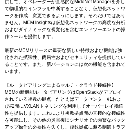
供して、オペレーターが直感的なMidoNet Managerを介し
て物理的なインフラを中断することなく、仮想化ネットワ
ークを作成、変更できるようにします。それだけではあり
ません。MEM Insightsは仮想化ネットワークの高度な分析
およびダイナミックな視覚化を含むエンドツーエンドの操
作ツールを提供します。
最新のMEMリリースの重要な新しい特徴および機能は強
化された拡張性、簡易性およびセキュリティを提供してい
ることです。また、新バージョンには次の機能も含まれて
います。
【ルータピアリングによるマルチ・クラウド接続性】
MEMの新機能ルータピアリングはOpenStackがデプロイ
されている複数の拠点、たとえばデータセンター#1およ
び#2間にVXLANトネリングを利用してオーバーレイ接続
性を提供します。これにより複数拠点間の直接的な接続性
を可能にし、その他の災害復旧シナリオでの頻繁なバック
アップ操作の必要性を失くし、複数拠点に渡る制御トラフ