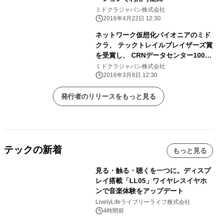
ミドクラジャパン株式会社
2016年4月22日 12:30
ネットワーク仮想化パイオニアのミド
クラ、 テックトレイルブレイザーズ賞
を受賞し、 CRNデータセンター100リ
ストに選出
ミドクラジャパン株式会社
2016年3月8日 12:30
発行者のリリースをもっと見る
テックの新着
もっと見る
見る・触る・聴くを一つに。ディスプ
レイ搭載「LL05」ワイヤレスイヤホ
ンで音楽体験をアップデート
LivelyLifeライブリーライフ株式会社
4時間前