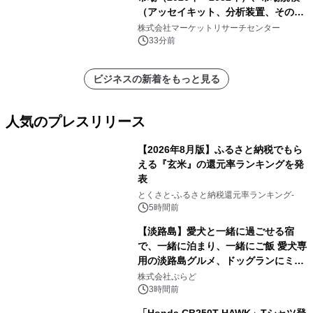
（アッセイキット、分析装置、その
他）・分析レポートを発表
株式会社マーケットリサーチセンター
33分前
ビジネスの新着をもっと見る
人気のプレスリリース
【2026年8月版】ふるさと納税でもら
える『玄米』の還元率ランキングを発
表
1
とくさと-ふるさと納税還元率ランキング-
5時間前
【淡路島】愛犬と一緒に過ごせる宿
で、一緒に泊まり、一緒にご飯 愛犬専
用の淡路島グルメ、ドッグランにミニ
2
プール グランピングとトレーラーハウ
株式会社ぷらど
スの2施設で
3時間前