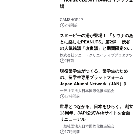
「Honda CB250T HAWK」Tシャツ登
場
3
CAMSHOP.JP
2時間前
スヌーピーの湯が登場！ 「サウナのあ
とに楽しむPEANUTS」第2弾 渋谷
の人気銭湯「改良湯」と期間限定のコ
4
ラボレーション サウナイキタイコラ
株式会社ソニー・クリエイティブプロダクツ
ボグッズも発売決定！
2日前
現役留学生がつくる、留学生のため
の、留学生専用プラットフォーム
Japan Alumni Network（JAN）β版
5
をリリース
一般社団法人日本国際化推進協会
17時間前
世界とつながる、日本をひらく。 創立
13周年、JAPI公式Webサイトを全面
リニューアル
6
一般社団法人日本国際化推進協会
17時間前