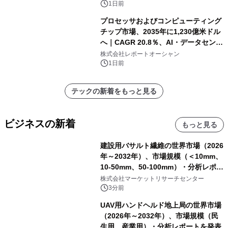
1日前
プロセッサおよびコンピューティング
チップ市場、2035年に1,230億米ドル
へ｜CAGR 20.8％、AI・データセンタ
ー需要が成長を牽引
株式会社レポートオーシャン
1日前
テックの新着をもっと見る
ビジネスの新着
もっと見る
建設用バサルト繊維の世界市場（2026
年～2032年）、市場規模（＜10mm、
10-50mm、50-100mm）・分析レポー
トを発表
株式会社マーケットリサーチセンター
3分前
UAV用ハンドヘルド地上局の世界市場
（2026年～2032年）、市場規模（民
生用、産業用）・分析レポートを発表