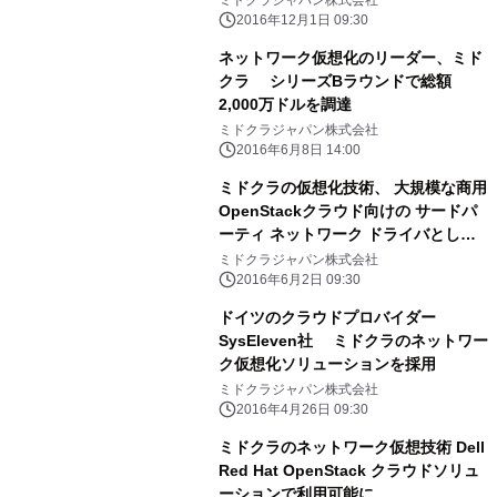
ミドクラジャパン株式会社
2016年12月1日 09:30
ネットワーク仮想化のリーダー、ミド
クラ シリーズBラウンドで総額
2,000万ドルを調達
ミドクラジャパン株式会社
2016年6月8日 14:00
ミドクラの仮想化技術、 大規模な商用
OpenStackクラウド向けの サードパ
ーティ ネットワーク ドライバとして1
位に
ミドクラジャパン株式会社
2016年6月2日 09:30
ドイツのクラウドプロバイダー
SysEleven社 ミドクラのネットワー
ク仮想化ソリューションを採用
ミドクラジャパン株式会社
2016年4月26日 09:30
ミドクラのネットワーク仮想技術 Dell
Red Hat OpenStack クラウドソリュ
ーションで利用可能に