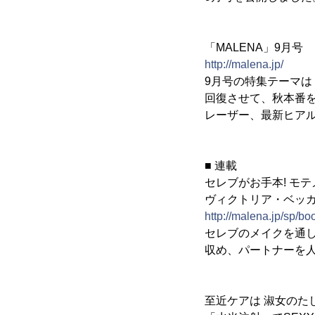
「MALENA」9月号
http://malena.jp/
9月号の特集テーマ
回復させて、秋本番
レーザー、最新ヒア
■ 連載
セレブがお手本! モ
ヴィクトリア・ベッカ
http://malena.jp/sp/bo
セレブのメイクを通
収め、パートナーを
至近ケアは 淑女のた