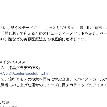
は「いち早く秋モードに！ しっとりツヤやか『麗し肌』宣言」
を「麗し肌」で迎えるためのビューティーメソッドを紹介。ベ
ルロン酸などの美容医療法まで徹底的に追求します。
テメイクのススメ
ム「漆黒グラデEYES」
ok/vol24/contents/celebrity.html
して、流行とモテの極意を同時に学ぶ企画。スパイス・ガール
人気者にのし上げた運命のミューズに目ヂカラアップのアイメ
しなみ