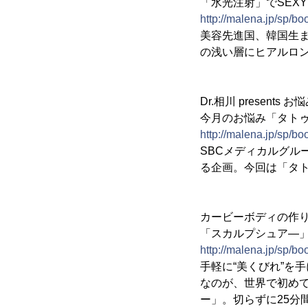
「水光注射」でSE
http://malena.jp/sp/b
美容先進国、韓国生ま
の浅い層にヒアルロン
Dr.相川 presents
今月のお悩み「タト
http://malena.jp/sp/bo
SBCメディカルグ
る企画。今回は「タト
カービーボディの作
「スカルプシュア―
http://malena.jp/sp/b
手軽に“美くびれ”を
なのが、世界で初めて
ー」。切らずに25分