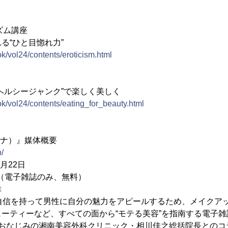
シズム講座
る“ひと目惚れ力”
ok/vol24/contents/eroticism.html
ヘルシージャンク”で楽しく美しく
ok/vol24/contents/eating_for_beauty.html
ーナ）』媒体概要
p/
月22日
（電子雑誌のみ、無料）
幸
、自信を持って男性に自分の魅力をアピールするため、メイクア
ーティーなど、すべての面から“モテる美容”を指南する電子
でおなじみの湘南美容外科クリニック・相川佳之総括院長とのコ