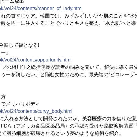
XYビーム放出
ook/vol24/contents/manner_of_lady.html
れの首すじケア。韓国では、みずみずしいツヤ肌のことを“水
酸を均一に注入することでハリとキメを整え、“水光肌”へと
 お悩み転じて福となる!
ゥー」
ok/vol24/contents/opportunity.html
ループの相川佳之総括院長が読者の悩みを聞いて、解決に導く最
ゥーを消したい」と悩む女性のために、最先端の“ピコレーザ
り方
」でメリハリボディ
ook/vol24/contents/curvy_body.html
手に入れる方法として開発されたのが、美容医療の力を借りた
FDA（アメリカ食品医薬品局）の承認を受けた脂肪溶解装置
間で脂肪細胞が破壊されるという夢のような施術を紹介。