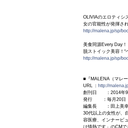
OLIVIAのエロティ
女の官能性が発揮され
http://malena.jp/sp/bo
美食同源Every Day！
脱ストイック美容！“
http://malena.jp/sp/bo
■『MALENA（マレ
URL ：
http://malena.j
創刊日 ：2014年9
発行 ：毎月20日
編集長 ：田上美
30代以上の女性が
容医療、インナービュ
は情熱です」のCM