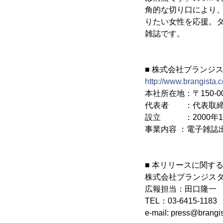
角的な切り口により、
りたい女性を応援。
雑誌です。
■ 株式会社ブランジス
http://www.brangista.
本社所在地：〒150-
代表者 ：代表取締
設立 ：2000年1
事業内容 ：電子雑誌
■ 本リリースに関す
株式会社ブランジ
広報担当：田口隆一
TEL：03-6415-118
e-mail: press@brangi