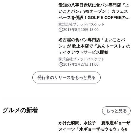
愛知の八事日赤駅に食パン専門店『よ
いことパン』9/9オープン！ カフェス
ペースを併設！GOLPIE COFFEEのコ
ーヒーも提供
株式会社ブレッドバスケット
2017年8月10日 13:00
名古屋の食パン専門店「よいことパ
ン」が 吹上本店で『あんトースト』の
テイクアウトサービス開始
株式会社ブレッドバスケット
2017年2月27日 11:00
発行者のリリースをもっと見る
グルメの新着
もっと見る
かけた瞬間、水餃子 夏限定ギョーザ
スイーツ「水ギョーザモウモウ」を8