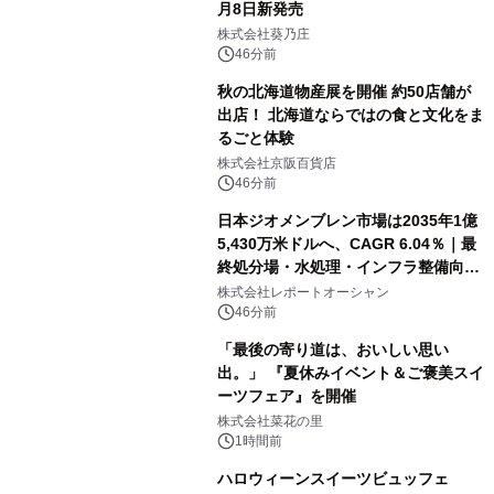
月8日新発売
株式会社葵乃庄
46分前
秋の北海道物産展を開催 約50店舗が
出店！ 北海道ならではの食と文化をま
るごと体験
株式会社京阪百貨店
46分前
日本ジオメンブレン市場は2035年1億
5,430万米ドルへ、CAGR 6.04％｜最
終処分場・水処理・インフラ整備向け
需要拡大
株式会社レポートオーシャン
46分前
「最後の寄り道は、おいしい思い
出。」 『夏休みイベント＆ご褒美スイ
ーツフェア』を開催
株式会社菜花の里
1時間前
ハロウィーンスイーツビュッフェ