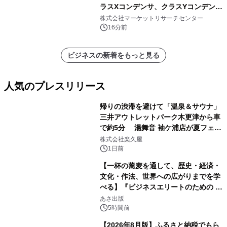
ラスXコンデンサ、クラスYコンデン
サ）・分析レポートを発表
株式会社マーケットリサーチセンター
16分前
ビジネスの新着をもっと見る
人気のプレスリリース
帰りの渋滞を避けて「温泉＆サウナ」
三井アウトレットパーク木更津から車
で約5分 湯舞音 袖ケ浦店が夏フェア
1
メニューを提供
株式会社楽久屋
1日前
【一杯の蕎麦を通して、歴史・経済・
文化・作法、世界への広がりまでを学
べる】『ビジネスエリートのための 教
2
養としての蕎麦』2026年8月25日
あさ出版
（火）発売
5時間前
【2026年8月版】ふるさと納税でもら