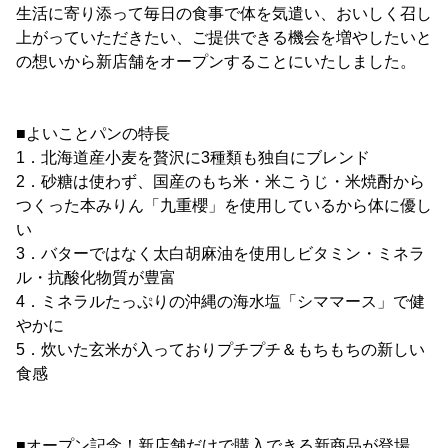
生活に寄り添って毎日の食事で体を気遣い、おいしく召し
上がっていただきたい、ご提供できる機会を増やしたいと
の想いから新店舗をオープンすることにいたしました。
■よいことパンの特長
1．北海道産小麦を贅沢に3種類も独自にブレンド
2．砂糖は使わず、国産のもち米・米こうじ・米焼酎から
つくった本みりん「九重櫻」を使用しているから体に優し
い
3．バターではなく太白胡麻油を使用しビタミン・ミネラ
ル・抗酸化物質が豊富
4．ミネラルたっぷりの沖縄の海水塩「シママース」で健
やかに
5．炊いた玄米が入っておりプチプチ＆もちもちの新しい
食感
■オープン記念！新店舗だけで購入できる新商品が登場