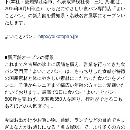
ト(本社：愛知県江南市、代表取締役社長：三宅 真理)は、
2016年9月9日(金)、からだにやさしい食パン専門店「よい
ことパン」の新店舗を愛知県・名鉄名古屋駅にオープンい
たします。
よいことパン：
http://yoikotopan.jp/
■新店舗オープンの背景
これまで名古屋の吹上に店舗を構え、営業を行ってきた食
パン専門店「よいことパン」は、もっちりした食感が特徴
の国産素材と体にやさしい素材にこだわった食パンをメイ
ンに、子供からシニアまで幅広い年齢の方々にご愛顧いた
だいております。最高で1日に食パン「よいことパン」
500斤を売上げ、来客数350人を誇り、行列ができる日も
あるほどの人気店です。
今回お出かけやお買い物、通勤、ランチなどの目的でさま
ざまな方がお越しになる「名古屋駅」で、より多くの方の