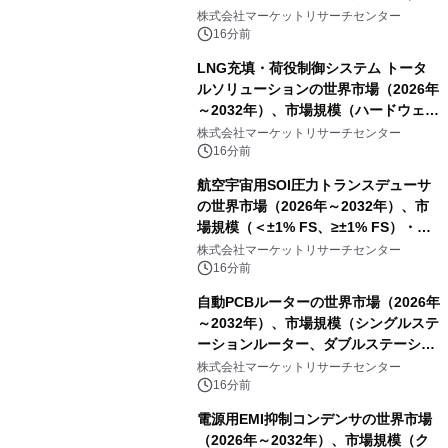
分析レポートを発表
株式会社マーケットリサーチセンター
16分前
LNG充填・荷役制御システム トータ
ルソリューションの世界市場（2026年
～2032年）、市場規模（ハードウェ
ア、ソフトウェア、サービス）・分析
株式会社マーケットリサーチセンター
レポートを発表
16分前
航空宇宙用SOI圧力トランスデューサ
の世界市場（2026年～2032年）、市
場規模（＜±1% FS、≥±1% FS）・分
析レポートを発表
株式会社マーケットリサーチセンター
16分前
自動PCBルーターの世界市場（2026年
～2032年）、市場規模（シングルステ
ーションルーター、ダブルステーショ
ンルーター）・分析レポートを発表
株式会社マーケットリサーチセンター
16分前
電源用EMI抑制コンデンサの世界市場
（2026年～2032年）、市場規模（ク