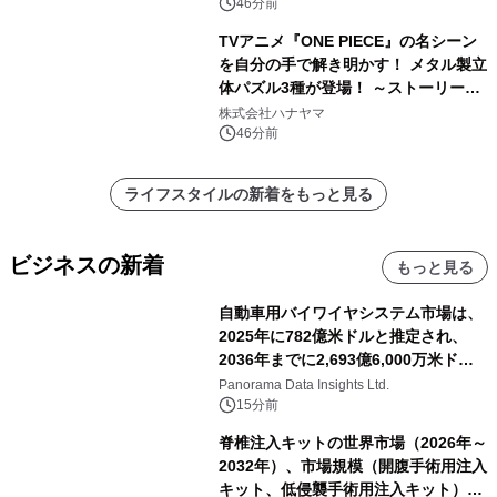
46分前
TVアニメ『ONE PIECE』の名シーン
を自分の手で解き明かす！ メタル製立
体パズル3種が登場！ ～ストーリーと
ギミックが融合した 大人の体験型パズ
株式会社ハナヤマ
ルが8月7日(金)12時より先行予約受付
46分前
開始～
ライフスタイルの新着をもっと見る
ビジネスの新着
もっと見る
自動車用バイワイヤシステム市場は、
2025年に782億米ドルと推定され、
2036年までに2,693億6,000万米ドル
に達すると予測されており、予測期間
Panorama Data Insights Ltd.
（2026年～2036年）
15分前
脊椎注入キットの世界市場（2026年～
2032年）、市場規模（開腹手術用注入
キット、低侵襲手術用注入キット）・