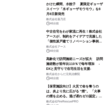
かけた瞬間、水餃子 夏限定ギョーザ
スイーツ「水ギョーザモウモウ」を8
月8日新発売
株式会社葵乃庄
46分前
中古住宅をわが家流に再生！株式会社
アースが、制約をアイデアで克服した
「個性派戸建てリノベーション事例5
選」を公開
株式会社アース
46分前
高齢化で訪問施術ニーズが拡大 訪問
施術数が前年比110％で毎年増加 -
DXと見守りで在宅生活を支援-
株式会社からだ元気治療院
46分前
【保育施設向け】火災で命を奪うの
は、炎より先に広がる “煙”。 「火事
の煙を止める。逃げ遅れゼロ認定」提
供開始
株式会社FireRescuePRO