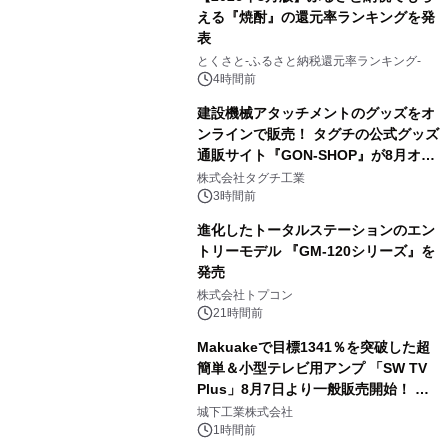
える『焼酎』の還元率ランキングを発
表
3
とくさと-ふるさと納税還元率ランキング-
4時間前
建設機械アタッチメントのグッズをオ
ンラインで販売！ タグチの公式グッズ
通販サイト『GON-SHOP』が8月オー
4
プン
株式会社タグチ工業
3時間前
進化したトータルステーションのエン
トリーモデル 『GM-120シリーズ』を
発売
5
株式会社トプコン
21時間前
Makuakeで目標1341％を突破した超
簡単＆小型テレビ用アンプ 「SW TV
Plus」8月7日より一般販売開始！ ケ
6
ーブル1本つなぐだけ、テレビの音が
城下工業株式会社
ぐっと豊かに
1時間前