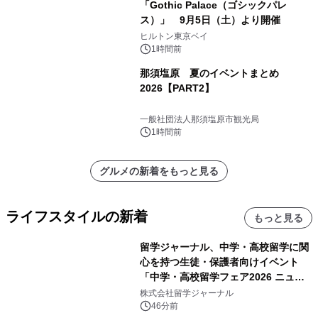
「Gothic Palace（ゴシックパレ
ス）」 9月5日（土）より開催
ヒルトン東京ベイ
1時間前
那須塩原 夏のイベントまとめ
2026【PART2】
一般社団法人那須塩原市観光局
1時間前
グルメの新着をもっと見る
ライフスタイルの新着
もっと見る
留学ジャーナル、中学・高校留学に関
心を持つ生徒・保護者向けイベント
「中学・高校留学フェア2026 ニュー
ジーランド＆オーストラリア」を
株式会社留学ジャーナル
9/12(土)に開催
46分前