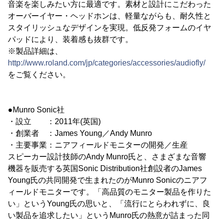
音楽を楽しみたい方に最適です。素材と設計にこだわった
オーバーイヤー・ヘッドホンは、軽量ながらも、耐久性と
スタイリッシュなデザインを実現。低反発フォームのイヤ
パッドにより、装着感も抜群です。
※製品詳細は、
http://www.roland.com/jp/categories/accessories/audiofly/
をご覧ください。
●Munro Sonic社
・設立 ：2011年(英国)
・創業者 ：James Young／Andy Munro
・主要事業：ニアフィールドモニターの開発／生産
スピーカー設計技師のAndy Munro氏と、さまざまな音響
機器を販売する英国Sonic Distribution社創設者のJames
Young氏の共同開発で生まれたのがMunro Sonicのニアフ
ィールドモニターです。「高品質のモニター製品を作りた
い」というYoung氏の思いと、「流行にとらわれずに、良
い製品を追求したい」というMunro氏の熱意が詰まった同