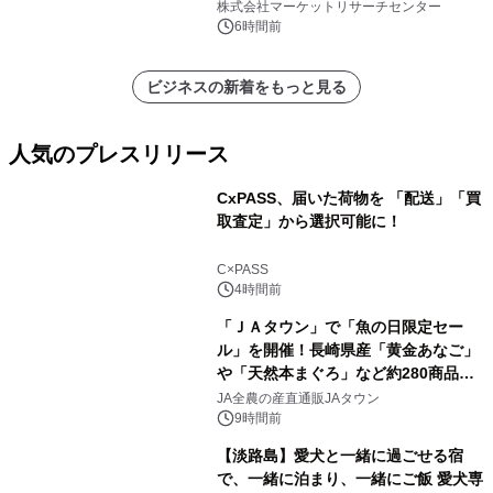
ン、3.5～5.0トン、その他）・分析レ
株式会社マーケットリサーチセンター
ポートを発表
6時間前
ビジネスの新着をもっと見る
人気のプレスリリース
CxPASS、届いた荷物を 「配送」「買
取査定」から選択可能に！
1
C×PASS
4時間前
「ＪＡタウン」で「魚の日限定セー
ル」を開催！長崎県産「黄金あなご」
や「天然本まぐろ」など約280商品を
2
販売！～毎月１０日の定例企画～
JA全農の産直通販JAタウン
9時間前
【淡路島】愛犬と一緒に過ごせる宿
で、一緒に泊まり、一緒にご飯 愛犬専