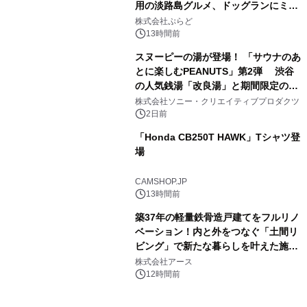
用の淡路島グルメ、ドッグランにミニ
3
プール グランピングとトレーラーハウ
株式会社ぷらど
スの2施設で
13時間前
スヌーピーの湯が登場！ 「サウナのあ
とに楽しむPEANUTS」第2弾 渋谷
の人気銭湯「改良湯」と期間限定のコ
4
ラボレーション サウナイキタイコラ
株式会社ソニー・クリエイティブプロダクツ
ボグッズも発売決定！
2日前
「Honda CB250T HAWK」Tシャツ登
場
5
CAMSHOP.JP
13時間前
築37年の軽量鉄骨造戸建てをフルリノ
ベーション！内と外をつなぐ「土間リ
ビング」で新たな暮らしを叶えた施工
6
事例を株式会社アースが公開
株式会社アース
12時間前