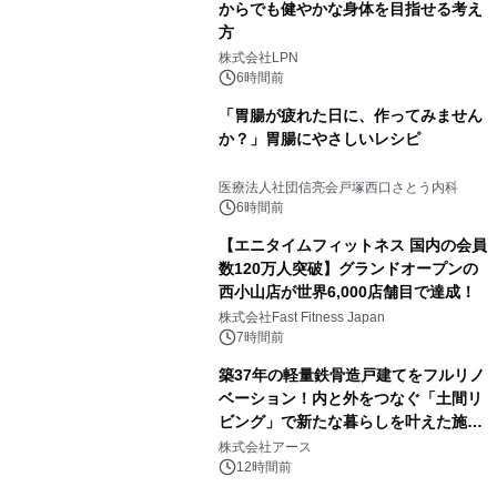
からでも健やかな身体を目指せる考え
方
株式会社LPN
6時間前
「胃腸が疲れた日に、作ってみません
か？」胃腸にやさしいレシピ
医療法人社団信亮会戸塚西口さとう内科
6時間前
【エニタイムフィットネス 国内の会員
数120万人突破】グランドオープンの
西小山店が世界6,000店舗目で達成！
株式会社Fast Fitness Japan
7時間前
築37年の軽量鉄骨造戸建てをフルリノ
ベーション！内と外をつなぐ「土間リ
ビング」で新たな暮らしを叶えた施工
事例を株式会社アースが公開
株式会社アース
12時間前