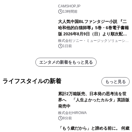
CAMSHOP.JP
13時間前
大人気中国BLファンタジー小説 『二
哈和他的白猫師尊』5巻・6巻電子書籍
版 2026年8月9日（日）より順次配信
開始
株式会社ソニー・ミュージックソリューショ
ンズ
1日前
エンタメの新着をもっと見る
ライフスタイルの新着
もっと見る
累計2万箱販売、日本発の思考法を世
界へ 「人生よかったカルタ」英語版
発売中
株式会社HIROWA
8分前
「もう歳だから」と諦める前に。 何歳