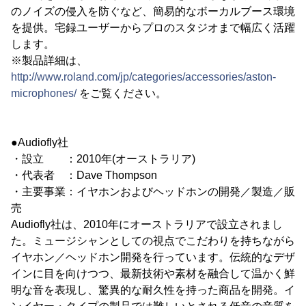
のノイズの侵入を防ぐなど、簡易的なボーカルブース環境
を提供。宅録ユーザーからプロのスタジオまで幅広く活躍
します。
※製品詳細は、
http://www.roland.com/jp/categories/accessories/aston-
microphones/
をご覧ください。
●Audiofly社
・設立 ：2010年(オーストラリア)
・代表者 ：Dave Thompson
・主要事業：イヤホンおよびヘッドホンの開発／製造／販
売
Audiofly社は、2010年にオーストラリアで設立されまし
た。ミュージシャンとしての視点でこだわりを持ちながら
イヤホン／ヘッドホン開発を行っています。伝統的なデザ
インに目を向けつつ、最新技術や素材を融合して温かく鮮
明な音を表現し、驚異的な耐久性を持った商品を開発。イ