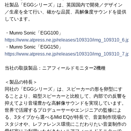
社製品「EGGシリーズ」は、英国国内で開発／デザイン
／生産を全て行い、確かな品質、高解像度サウンドを提供
しています。
・Munro Sonic「EGG100」
https://www.atpress.ne.jp/releases/109310/img_109310_6.jp
・Munro Sonic「EGG150」
https://www.atpress.ne.jp/releases/109310/img_109310_7.jp
当社の取扱製品：ニアフィールドモニター2機種
＜製品の特長＞
同社の「EGGシリーズ」は、スピーカーの形を卵型にす
ることより、箱型スピーカーと比較して、内部での反響を
抑えてより音場豊かな高解像サウンドを実現しています。
世界で活躍するプロデューサーやエンジニアの監修によ
る、3タイプから選べるMid EQが特長で、音楽制作現場の
スタジオや、レファレンス環境にこだわりたい音楽制作の