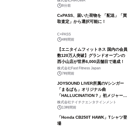
株式会社HIROWA
8分前
CxPASS、届いた荷物を 「配送」「買
取査定」から選択可能に！
C×PASS
4時間前
【エニタイムフィットネス 国内の会員
数120万人突破】グランドオープンの
西小山店が世界6,000店舗目で達成！
株式会社Fast Fitness Japan
7時間前
JOYSOUND LIVER所属のVシンガー
「まるぱも」オリジナル曲
「HALLUCINATION？」初メジャー配
信リリース決定！
株式会社テイチクエンタテインメント
13時間前
「Honda CB250T HAWK」Tシャツ登
場