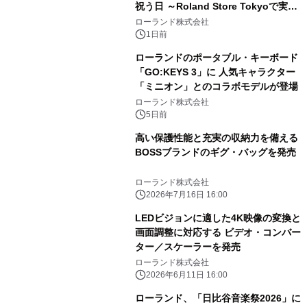
祝う日 ～Roland Store Tokyoで実機
を展示しての 記念キャンペーンを開
ローランド株式会社
催 英国ラジオ「NTS」の 特別プログ
1日前
ラムや、「TR-808」を愛する伝説的
ローランドのポータブル・キーボード
アーティストを フィーチャーしたアニ
「GO:KEYS 3」に 人気キャラクター
メーションを公開～
「ミニオン」とのコラボモデルが登場
ローランド株式会社
5日前
高い保護性能と充実の収納力を備える
BOSSブランドのギグ・バッグを発売
ローランド株式会社
2026年7月16日 16:00
LEDビジョンに適した4K映像の変換と
画面調整に対応する ビデオ・コンバー
ター／スケーラーを発売
ローランド株式会社
2026年6月11日 16:00
ローランド、「日比谷音楽祭2026」に