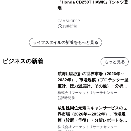
「Honda CB250T HAWK」Tシャツ登
場
CAMSHOP.JP
13時間前
ライフスタイルの新着をもっと見る
ビジネスの新着
もっと見る
航海用温度計の世界市場（2026年～
2032年）、市場規模（プロテクター温
度計、圧力温度計、その他）・分析レ
ポートを発表
株式会社マーケットリサーチセンター
5時間前
放射性同位元素スキャンサービスの世
界市場（2026年～2032年）、市場規
模（診断・予後）・分析レポートを発
表
株式会社マーケットリサーチセンター