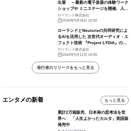
出展 ～最新の電子楽器の体験ワーク
ショップや ミニステージを開催、入場
無料！～
ローランド株式会社
2026年5月26日 16:00
ローランドとNeutoneの共同研究によ
るAIを活用した 次世代オーディオ・エ
フェクト技術 『Project LYDIA』のフ
ェーズ2を発表
ローランド株式会社
2026年5月12日 16:00
発行者のリリースをもっと見る
エンタメの新着
もっと見る
累計2万箱販売、日本発の思考法を世
界へ 「人生よかったカルタ」英語版
発売中