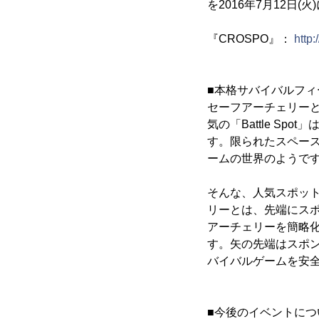
を2016年7月12日(
『CROSPO』：
http:
■本格サバイバルフ
セーフアーチェリーと
気の「Battle S
す。限られたスペー
ームの世界のようで
そんな、人気スポッ
リーとは、先端にス
アーチェリーを簡略
す。矢の先端はスポ
バイバルゲームを安
■今後のイベントにつ