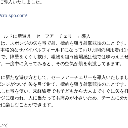
火)に導入いたしました。
//cro-spo.com/
ィールドに新遊具「セーフアーチェリー」導入
は、スポンジの矢を弓で射、標的を狙う射撃競技のことです。『
pot」は本格的なサバイバルフィールドになっており月間の利用者は1
スで、障壁をくぐり抜け、獲物を狙う臨場感は他では味わえま
す。一度中に入ってみると、その空気が肌を刺激してきます。
トに新たな遊び方として、セーフアーチェリーを導入いたしま
ポンジがついた矢を弓で射て、標的を狙う射撃競技のことです
化した弓を使い、未経験者でも子どもから大人まですぐに矢を
ンジに覆われ、人に当たっても痛みが小さいため、チームに分
全に楽しむことができます。
いて