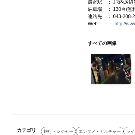
最寄駅 ： JR内房
駐車場 ： 130台(無料
連絡先 ： 043-208-2
Web ：
http://ww
すべての画像
カテゴリ
旅行・レジャー
エンタメ・カルチャー
ライ