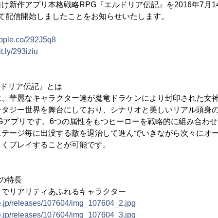
新作アプリ本格戦略RPG『エルドリア伝記』を2016年7月14日(木
layにて配信開始しましたことをお知らせいたします。
/apple.co/292J5q8
it.ly/293iziu
ルドリア伝記』とは
は、華麗なキャラクター達が魔竜ドラケンにより封印された女
ンタジー世界を舞台にしており、シナリオと美しいリアル頭身
Gアプリです。6つの属性をもつヒーローを戦略的に組み合わ
ステージ毎に出没する敵を退治して進んでいきながら次々にオ
しくプレイすることが可能です。
の特長
クでリアリティあふれるキャラクター
ne.jp/releases/107604/img_107604_2.jpg
ne.jp/releases/107604/img_107604_3.jpg