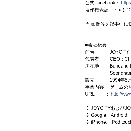
公式Facebook：
http
著作権表記 ： (c)JO
※ 画像等を記事中に
■会社概要
商号 ： JOYCITY C
代表者 ： CEO：Cho,
所在地 ： Bundang Firs
Seongnam-shi,Gy
設立 ： 1994年5月
事業内容： ゲームの
URL ：
http://ww
※ JOYCITYおよびJ
※ Google、Android
※ iPhone、iPod t