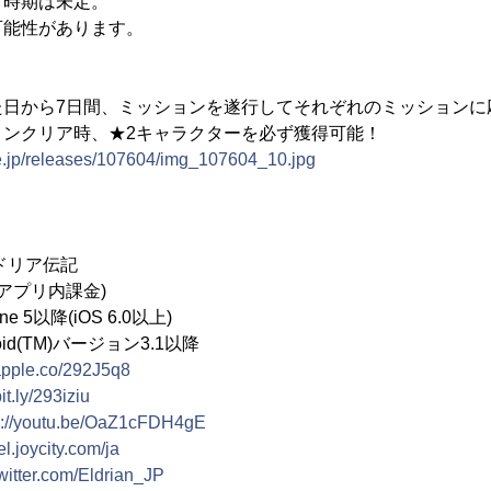
了時期は未定。
可能性があります。
た日から7日間、ミッションを遂行してそれぞれのミッションに
ョンクリア時、★2キャラクターを必ず獲得可能！
ne.jp/releases/107604/img_107604_10.jpg
ドリア伝記
プリ内課金)
5以降(iOS 6.0以上)
M)バージョン3.1以降
/apple.co/292J5q8
bit.ly/293iziu
s://youtu.be/OaZ1cFDH4gE
/el.joycity.com/ja
/twitter.com/Eldrian_JP