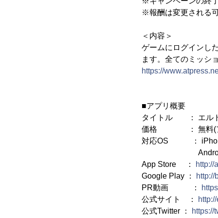
※キャンペーンの終
※報酬は変更される
＜内容＞
ゲームにログインし
ます。全てのミッシ
https://www.atpress.
■アプリ概要
タイトル ： エル
価格 ： 無料(ア
対応OS ： iPhone 
Android(T
App Store ：
http:/
Google Play ：
http://
PR動画 ：
http
公式サイト ：
http:/
公式Twitter ：
https:/