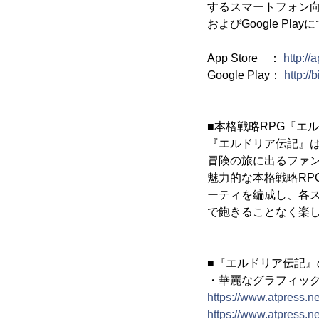
するスマートフォン向け
およびGoogle P
App Store ：
http:/
Google Play：
http://b
■本格戦略RPG『エ
『エルドリア伝記』
冒険の旅に出るファ
魅力的な本格戦略RP
ーティを編成し、各
で飽きることなく楽
■『エルドリア伝記』
・華麗なグラフィッ
https://www.atpress.
https://www.atpress.