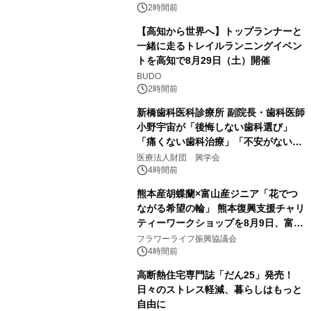
PropTech-Lab
2時間前
【高知から世界へ】トップランナーと
一緒に走るトレイルランニングイベン
トを高知で8月29日（土）開催
BUDO
2時間前
新橋歯科医科診療所 副院長・歯科医師
小野宇宙が「後悔しない歯科選び」
「痛くない歯科治療」「不安がない治
療計画」をテーマに専門監修
医療法人財団 興学会
4時間前
熊本産胡蝶蘭×富山産ジニア「花でつ
ながる希望の輪」 熊本復興支援チャリ
ティーワークショップを8月9日、富
山・射水で開催
フラワーライフ振興協議会
4時間前
高断熱住宅専門誌「だん25」発売！
日々のストレス軽減、暮らしはもっと
自由に