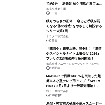
で約5分 湯舞音 袖ケ浦店が夏フェア
2
メニューを提供
株式会社楽久屋
1日前
眠りづらさの正体──寝ると呼吸が弱
くなる"体の構造"をやさしく解説する
シリーズ第1回
3
トラタニ株式会社
1日前
「陳情令」劇場上映、第4弾！ 『陳情
令スペシャルナイト上映会Ⅳ 2026』
プレリク2次抽選先行受付開始！
4
株式会社ソニー・ミュージックソリューショ
ンズ
5時間前
Makuakeで目標1341％を突破した超
簡単＆小型テレビ用アンプ 「SW TV
Plus」8月7日より一般販売開始！ ケ
5
ーブル1本つなぐだけ、テレビの音が
城下工業株式会社
ぐっと豊かに
12時間前
原宿・神宮前の砂糖不使用スムージー