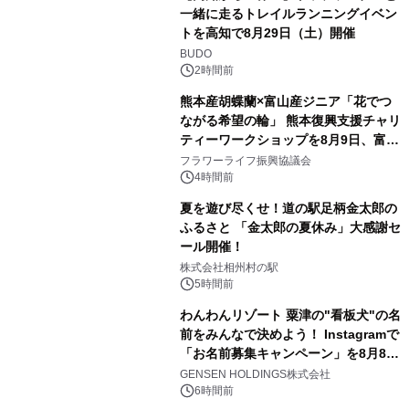
一緒に走るトレイルランニングイベン
トを高知で8月29日（土）開催
BUDO
2時間前
熊本産胡蝶蘭×富山産ジニア「花でつ
ながる希望の輪」 熊本復興支援チャリ
ティーワークショップを8月9日、富
山・射水で開催
フラワーライフ振興協議会
4時間前
夏を遊び尽くせ！道の駅足柄金太郎の
ふるさと 「金太郎の夏休み」大感謝セ
ール開催！
株式会社相州村の駅
5時間前
わんわんリゾート 粟津の"看板犬"の名
前をみんなで決めよう！ Instagramで
「お名前募集キャンペーン」を8月8日
(土)より開催
GENSEN HOLDINGS株式会社
6時間前