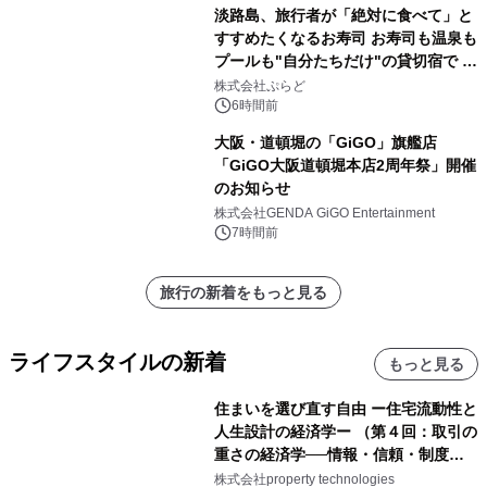
淡路島、旅行者が「絶対に食べて」と
すすめたくなるお寿司 お寿司も温泉も
プールも"自分たちだけ"の貸切宿で 1
日1組限定「岩屋温泉 絵島別庭 海と
株式会社ぷらど
森」の握り寿司プラン
6時間前
大阪・道頓堀の「GiGO」旗艦店
「GiGO大阪道頓堀本店2周年祭」開催
のお知らせ
株式会社GENDA GiGO Entertainment
7時間前
旅行の新着をもっと見る
ライフスタイルの新着
もっと見る
住まいを選び直す自由 ー住宅流動性と
人生設計の経済学ー （第４回：取引の
重さの経済学──情報・信頼・制度を
PropTechはどう組み替えるか）｜
株式会社property technologies