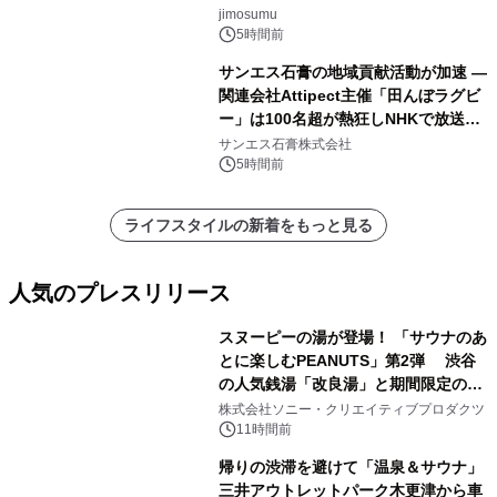
jimosumu
5時間前
サンエス石膏の地域貢献活動が加速 ―
関連会社Attipect主催「田んぼラグビ
ー」は100名超が熱狂しNHKで放送さ
れました。
サンエス石膏株式会社
5時間前
ライフスタイルの新着をもっと見る
人気のプレスリリース
スヌーピーの湯が登場！ 「サウナのあ
とに楽しむPEANUTS」第2弾 渋谷
の人気銭湯「改良湯」と期間限定のコ
1
ラボレーション サウナイキタイコラ
株式会社ソニー・クリエイティブプロダクツ
ボグッズも発売決定！
11時間前
帰りの渋滞を避けて「温泉＆サウナ」
三井アウトレットパーク木更津から車