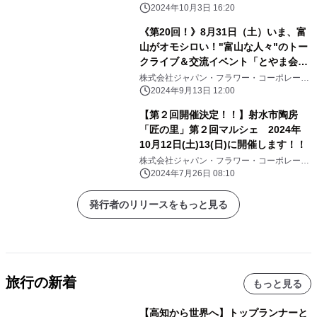
ョン
2024年10月3日 16:20
《第20回！》8月31日（土）いま、富
山がオモシロい！"富山な人々"のトー
クライブ＆交流イベント「とやま会
議」vol.20開催しました！！
株式会社ジャパン・フラワー・コーポレーシ
ョン
2024年9月13日 12:00
【第２回開催決定！！】射水市陶房
「匠の里」第２回マルシェ 2024年
10月12日(土)13(日)に開催します！！
株式会社ジャパン・フラワー・コーポレーシ
ョン
2024年7月26日 08:10
発行者のリリースをもっと見る
旅行の新着
もっと見る
【高知から世界へ】トップランナーと