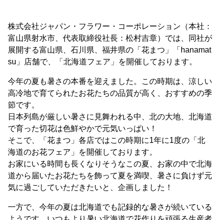
株式会社ジャパン・フラワー・コーポレーション（本社：
富山県射水市、代表取締役社長：松村吉章）では、同社が
展開する富山県、石川県、福井県の「花まつ」「hanamat
su」店舗で、「北海道フェア」を開催しております。
今年の夏も暑さの本番を迎えました。この時期は、涼しい
高冷地で育てられたお花たちの品質が高く、おすすめの季
節です。
日本列島が厳しい暑さに見舞われる中、北の大地、北海道
で育った切花は色鮮やかで元気いっぱい！
そこで、「花まつ」各店ではこの時期に1年に1度の「北
海道のお花フェア」を開催しております。
お家にいる時間も長くなりそうなこの夏、お家の中で北海
道から届いたお花たちを飾って夏を満喫、暑さに負けず元
気に過ごしていただきたいと、企画しました！
一方で、今年の夏は北海道でも記録的な暑さが続いている
ようです。いつもより暑い北海道で花作りを頑張る生産者