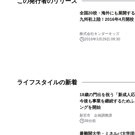
この発行者のリリース
全国20校・海外にも展開す
九州初上陸！2016年4月開校
株式会社キンダーキッズ
2016年3月29日 09:30
ライフスタイルの新着
18歳の門出を祝う「新成人
今後も事業を継続するためふ
ングを開始
新宮市 企画調整課
38分前
最難関大学・ミネルバ大学現