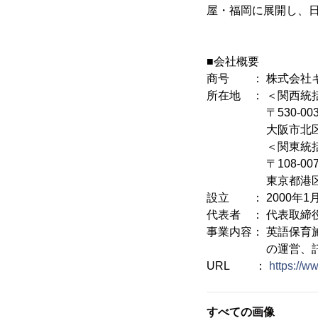
屋・福岡に展開し、
■会社概要
商号 ： 株式会社
所在地 ： ＜関西統
〒530-003
大阪市北区池田町
＜関東統括
〒108-007
東京都港区高輪4-
設立 ： 2000年1
代表者 ： 代表取締
事業内容： 英語保育
の運営、託児施
URL ：
https://w
すべての画像