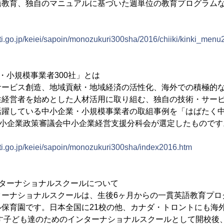
語教育、独自のマニュアルに基づいた週単位の教育プログラム
ti.go.jp/keiei/sapoin/monozukuri300sha/2016/chiiki/kinki_men
・小規模事業者300社」とは
サービス創造、地域貢献・地域経済の活性化、海外での積極的
性経営者を始めとした人材活用に取り組む、独自の技術・サー
活躍している中小企業・小規模事業者の取組事例を「はばたく
中小企業政策審議会中小企業経営支援分科会が選定したものです
ti.go.jp/keiei/sapoin/monozukuri300sha/index2016.htm
ンターナショナルスクールについて
ターナショナルスクールは、生後6ヶ月からの一貫英語教育プロ
ル保育園です。日本全国に21校の他、カナダ・トロントにも海
らす子ども達のためのインターナショナルスクールとして開校後