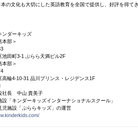
日本の文化も大切にした英語教育を全国で提供し、好評を得て
キンダーキッズ
括本部＞
3
3-1 ぷらら天満ビル2F
本部＞
4
10-31 品川プリンス・レジデンス1F
月
役社長 中山 貴美子
施設「キンダーキッズインターナショナルスクール」
設「ぷららキッズ」の運営
ww.kinderkids.com/