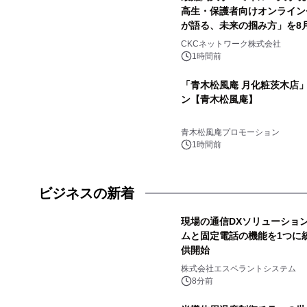
高生・保護者向けオンライン
が語る、未来の掴み方」を8
CKCネットワーク株式会社
1時間前
「青木松風庵 月化粧茨木店」2
ン【青木松風庵】
青木松風庵プロモーション
1時間前
ビジネスの新着
現場の通信DXソリューションT
ムと固定電話の機能を1つに
供開始
株式会社エスペラントシステム
8分前