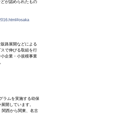
などが認められたもの
u2016.html#osaka
な販路展開などによる
ビスで伸びる取組を行
中小企業・小規模事業
。
グラムを実施する幼保
外展開しています。
、関西から関東、名古