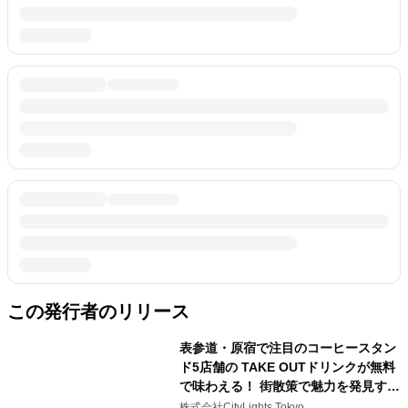
この発行者のリリース
表参道・原宿で注目のコーヒースタン
ド5店舗の TAKE OUTドリンクが無料
で味わえる！ 街散策で魅力を発見する
イベントを7月2日、3日に開催
株式会社CityLights Tokyo