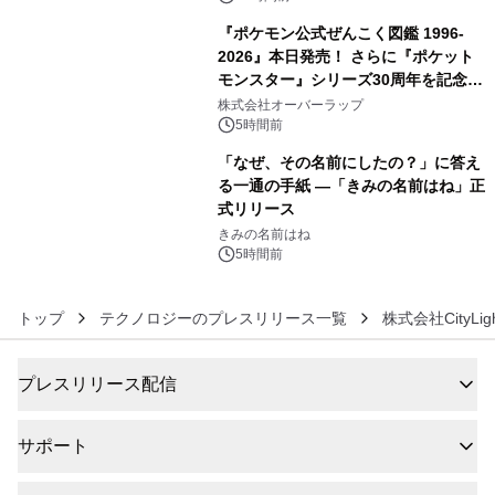
『ポケモン公式ぜんこく図鑑 1996-
2026』本日発売！ さらに『ポケット
モンスター』シリーズ30周年を記念し
5
た画集『ポケットモンスター ビジュア
株式会社オーバーラップ
ルアートブック』の発売決定！ 2026
5時間前
年12月18日（金）、3冊同時発売！
「なぜ、その名前にしたの？」に答え
る一通の手紙 ―「きみの名前はね」正
式リリース
6
きみの名前はね
5時間前
トップ
テクノロジーのプレスリリース一覧
株式会社CityLigh
プレスリリース配信
サポート