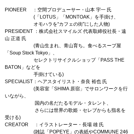
PIONEER ：空間プロデューサー・山本 宇一 氏
(「LOTUS」「MONTOAK」を手掛け、
オモハラを“カフェの街”にした人物)
PRESIDENT ：株式会社スマイルズ 代表取締役社長・遠
山 正道 氏
(青山生まれ、青山育ち。食べるスープ屋
「Soup Stock Tokyo」、
セレクトリサイクルショップ「PASS THE
BATON」などを
手掛けている)
SPECIALIST：ヘアスタイリスト・奈良 裕也 氏
(美容室「SHIMA 原宿」でサロンワークを行
いながら、
国内の名だたるモデル・タレント、
さらには世界の歌姫・セレブからも指名を
受ける)
CREATOR ：イラストレーター・長場 雄 氏
(雑誌「POPEYE」の表紙やCOMMUNE 246