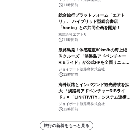
11時間前
総合旅行プラットフォーム「エアト
リ」、 ハイブリッド型総合書店
「honto」との共同企画を開始！
株式会社エアトリ
11時間前
淡路島発！体感速度80km/hの海上絶
叫クルーズ 「淡路島アドベンチャー
RIBライド」が公式HPを全面リニュー
アル！ ～スマホで即予約完了の「スマ
ジョイポート淡路島株式会社
ート設計」へ刷新～
12時間前
海外販路とインバウンド観光誘致を拡
大 「淡路島アドベンチャーRIBライ
ド」× 「LINKTIVITY」システム連携を
開始！
ジョイポート淡路島株式会社
12時間前
旅行の新着をもっと見る