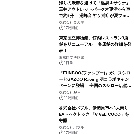
帰りの渋滞を避けて「温泉＆サウナ」
三井アウトレットパーク木更津から車
で約5分 湯舞音 袖ケ浦店が夏フェア
1
メニューを提供
株式会社楽久屋
17時間前
東京国立博物館、館内レストラン3店
舗をリニューアル 各店舗の詳細を発
表！
2
東京国立博物館
1日前
『FUNBOO(ファンブー)』が、スシロ
ーとGAZOO Racing 初コラボキャン
ペーンに登場 全国のスシロー店舗で
3
GR 4車種の FUNBOO(ミニカー)付き
株式会社JAM
メニューが展開されます
11時間前
株式会社バブル、伊勢原市へ3人乗り
EVトゥクトゥク 「VIVEL COCO」を
寄贈
4
株式会社バブル
17時間前