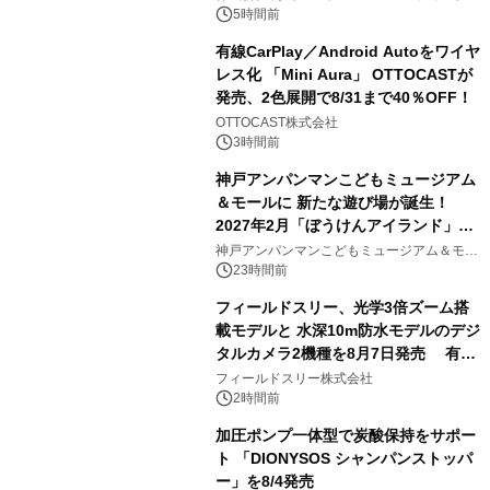
アートギャラリー
5時間前
有線CarPlay／Android Autoをワイヤ
レス化 「Mini Aura」 OTTOCASTが
発売、2色展開で8/31まで40％OFF！
3
OTTOCAST株式会社
3時間前
神戸アンパンマンこどもミュージアム
＆モールに 新たな遊び場が誕生！
2027年2月「ぼうけんアイランド」が
4
オープン
神戸アンパンマンこどもミュージアム＆モー
ル
23時間前
フィールドスリー、光学3倍ズーム搭
載モデルと 水深10m防水モデルのデジ
タルカメラ2機種を8月7日発売 有効
5
約1300万画素、用途別に選べるコンデ
フィールドスリー株式会社
ジ新登場
2時間前
加圧ポンプ一体型で炭酸保持をサポー
ト 「DIONYSOS シャンパンストッパ
ー」を8/4発売