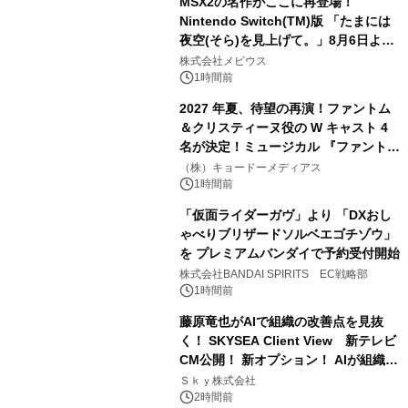
MSX2の名作がここに再登場！
Nintendo Switch(TM)版 「たまには
夜空(そら)を見上げて。」8月6日より
配信開始！
株式会社メビウス
1時間前
2027 年夏、待望の再演！ファントム
＆クリスティーヌ役の W キャスト 4
名が決定！ミュージカル 『ファント
ム』
（株）キョードーメディアス
1時間前
「仮面ライダーガヴ」より 「DXおし
ゃべりブリザードソルベエゴチゾウ」
を プレミアムバンダイで予約受付開始
株式会社BANDAI SPIRITS EC戦略部
1時間前
藤原竜也がAIで組織の改善点を見抜
く！ SKYSEA Client View 新テレビ
CM公開！ 新オプション！ AIが組織の
業務実態を分析し労務改善を支援。 藤
Ｓｋｙ株式会社
原竜也メイキング動画公開 「もしAIが
2時間前