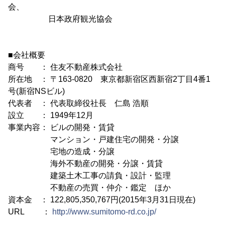
会、
日本政府観光協会
■会社概要
商号 ： 住友不動産株式会社
所在地 ： 〒163-0820 東京都新宿区西新宿2丁目4番1
号(新宿NSビル)
代表者 ： 代表取締役社長 仁島 浩順
設立 ： 1949年12月
事業内容： ビルの開発・賃貸
マンション・戸建住宅の開発・分譲
宅地の造成・分譲
海外不動産の開発・分譲・賃貸
建築土木工事の請負・設計・監理
不動産の売買・仲介・鑑定 ほか
資本金 ： 122,805,350,767円(2015年3月31日現在)
URL ：
http://www.sumitomo-rd.co.jp/