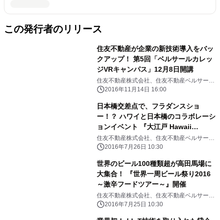
この発行者のリリース
住友不動産が企業の新技術導入をバッ
クアップ！ 第5回「ベルサールカレッ
ジVRキャンパス」12月8日開講
住友不動産株式会社、住友不動産ベルサール
株式会社
2016年11月14日 16:00
日本橋交差点で、フラダンスショ
ー！？ ハワイと日本橋のコラボレーシ
ョンイベント 『大江戸 Hawaii
Festival 2016』を8月27・28日に開催
住友不動産株式会社、住友不動産ベルサール
株式会社
2016年7月26日 10:30
世界のビール100種類超が高田馬場に
大集合！ 『世界一周ビール祭り2016
～激辛フードツアー～』開催
住友不動産株式会社、住友不動産ベルサール
株式会社
2016年7月25日 10:30