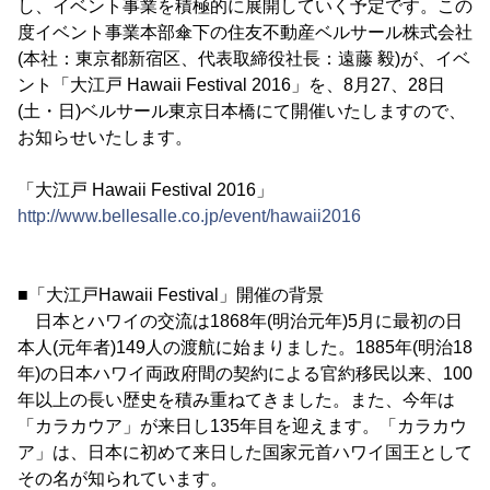
し、イベント事業を積極的に展開していく予定です。この
度イベント事業本部傘下の住友不動産ベルサール株式会社
(本社：東京都新宿区、代表取締役社長：遠藤 毅)が、イベ
ント「大江戸 Hawaii Festival 2016」を、8月27、28日
(土・日)ベルサール東京日本橋にて開催いたしますので、
お知らせいたします。
「大江戸 Hawaii Festival 2016」
http://www.bellesalle.co.jp/event/hawaii2016
■「大江戸Hawaii Festival」開催の背景
日本とハワイの交流は1868年(明治元年)5月に最初の日
本人(元年者)149人の渡航に始まりました。1885年(明治18
年)の日本ハワイ両政府間の契約による官約移民以来、100
年以上の長い歴史を積み重ねてきました。また、今年は
「カラカウア」が来日し135年目を迎えます。「カラカウ
ア」は、日本に初めて来日した国家元首ハワイ国王として
その名が知られています。