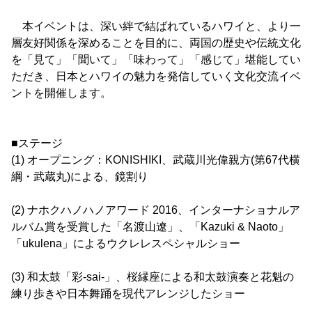
本イベントは、深い絆で結ばれているハワイと、より一
層友好関係を深めることを目的に、両国の歴史や伝統文化
を「見て」「聞いて」「味わって」「感じて」堪能してい
ただき、日本とハワイの魅力を発信していく文化交流イベ
ントを開催します。
■ステージ
(1) オープニング：KONISHIKI、武蔵川光偉親方(第67代横
綱・武蔵丸)による、鏡割り
(2) ナホクハノハノアワード 2016、インターナショナルア
ルバム賞を受賞した「名渡山遼」、「Kazuki & Naoto」
「ukulena」によるウクレレスペシャルショー
(3) 和太鼓「彩-sai-」、桜縁座による和太鼓演奏と花魁の
練り歩きや日本舞踊を現代アレンジしたショー