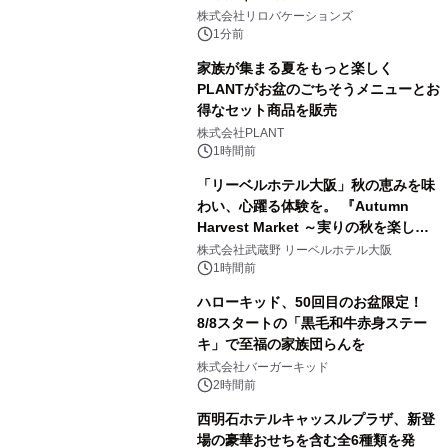
株式会社リロバケーションズ
1分前
家族が集まる夏をもっと楽しく
PLANTがお盆のごちそうメニューとお
得なセット商品を販売
株式会社PLANT
1時間前
「リーベルホテル大阪」秋の恵みを味
わい、心躍る体験を。 『Autumn
Harvest Market ～実りの秋を楽しむ
ディナー&スイーツビュッフェ～』を9
株式会社武蔵野 リーベルホテル大阪
月18日より開催！
1時間前
ハローキッド、50回目のお盆限定！
8/8スタートの「黒毛和牛赤身ステー
キ」で至福の家族団らんを
株式会社バーガーキッド
2時間前
西明石ホテルキャッスルプラザ、新登
場の豪華おせちを含む全6種類を発