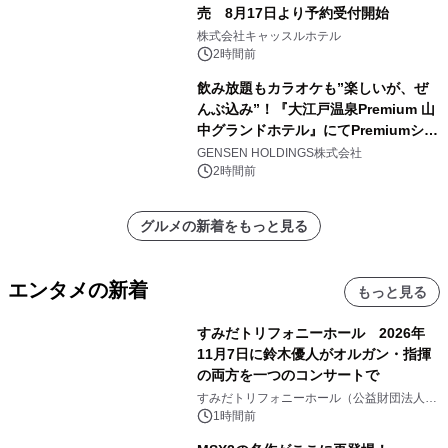
売 8月17日より予約受付開始
株式会社キャッスルホテル
2時間前
飲み放題もカラオケも”楽しいが、ぜ
んぶ込み”！『大江戸温泉Premium 山
中グランドホテル』にてPremiumシリ
ーズ初のオールインクルーシブ導入
GENSEN HOLDINGS株式会社
2時間前
グルメの新着をもっと見る
エンタメの新着
もっと見る
すみだトリフォニーホール 2026年
11月7日に鈴木優人がオルガン・指揮
の両方を一つのコンサートで
すみだトリフォニーホール（公益財団法人墨
田区文化振興財団）
1時間前