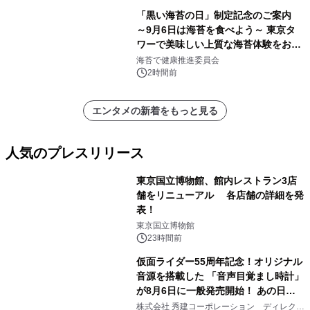
自分を分析したら、すぐ休めと言われ
「黒い海苔の日」制定記念のご案内
る自信がある」「昨年の夏はカブトム
～9月6日は海苔を食べよう～ 東京タ
シを捕まえたり、虫と戦ったり…」
ワーで美味しい上質な海苔体験をお届
けします！
海苔で健康推進委員会
2時間前
エンタメの新着をもっと見る
人気のプレスリリース
東京国立博物館、館内レストラン3店
舗をリニューアル 各店舗の詳細を発
表！
1
東京国立博物館
23時間前
仮面ライダー55周年記念！オリジナル
音源を搭載した 「音声目覚まし時計」
が8月6日に一般発売開始！ あの日の
2
大興奮が今甦る
株式会社 秀建コーポレーション ディレクト