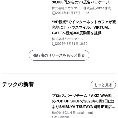
98,000円からのVR広告パッケージも
提供開始
株式会社ハウスマイル株式会社Alfree株式会
社スマイルクリエイト
2017年10月17日 11:45
“VR観光”でインターネットカフェが観
光地に！ ハウスマイル、VIRTUAL
GATEへ観光360度動画を提供
株式会社ハウスマイル
2017年8月31日 10:30
発行者のリリースをもっと見る
テックの新着
もっと見る
プロeスポーツチーム『AXIZ WAVE』
のPOP UP SHOPが2026年8月1日(土)
よりSHIBUYA TSUTAYA 6階 IP書店で
開催決定！！
株式会社ClaN Entertainment
14時間前