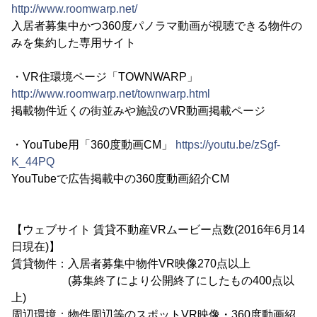
http://www.roomwarp.net/
入居者募集中かつ360度パノラマ動画が視聴できる物件の
みを集約した専用サイト
・VR住環境ページ「TOWNWARP」
http://www.roomwarp.net/townwarp.html
掲載物件近くの街並みや施設のVR動画掲載ページ
・YouTube用「360度動画CM」
https://youtu.be/zSgf-
K_44PQ
YouTubeで広告掲載中の360度動画紹介CM
【ウェブサイト 賃貸不動産VRムービー点数(2016年6月14
日現在)】
賃貸物件：入居者募集中物件VR映像270点以上
(募集終了により公開終了にしたもの400点以
上)
周辺環境：物件周辺等のスポットVR映像・360度動画紹