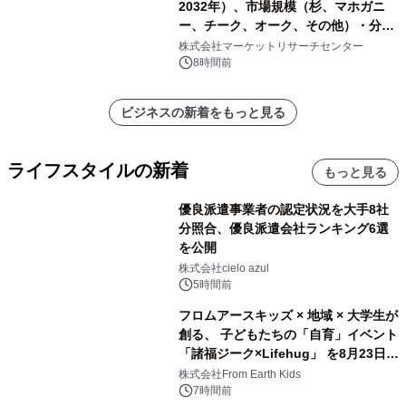
2032年）、市場規模（杉、マホガニ
ー、チーク、オーク、その他）・分析
レポートを発表
株式会社マーケットリサーチセンター
8時間前
ビジネスの新着をもっと見る
ライフスタイルの新着
もっと見る
優良派遣事業者の認定状況を大手8社
分照合、優良派遣会社ランキング6選
を公開
株式会社cielo azul
5時間前
フロムアースキッズ × 地域 × 大学生が
創る、 子どもたちの「自育」イベント
「諸福ジーク×Lifehug」 を8月23日
(日)開催
株式会社From Earth Kids
7時間前