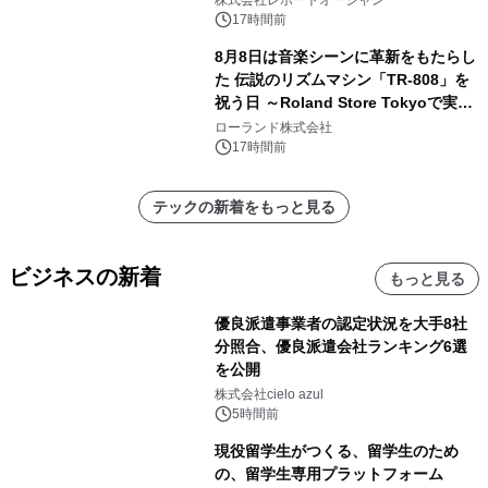
株式会社レポートオーシャン
17時間前
8月8日は音楽シーンに革新をもたらし
た 伝説のリズムマシン「TR-808」を
祝う日 ～Roland Store Tokyoで実機
を展示しての 記念キャンペーンを開
ローランド株式会社
催 英国ラジオ「NTS」の 特別プログ
17時間前
ラムや、「TR-808」を愛する伝説的
アーティストを フィーチャーしたアニ
テックの新着をもっと見る
メーションを公開～
ビジネスの新着
もっと見る
優良派遣事業者の認定状況を大手8社
分照合、優良派遣会社ランキング6選
を公開
株式会社cielo azul
5時間前
現役留学生がつくる、留学生のため
の、留学生専用プラットフォーム