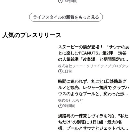
14時間前
ライフスタイルの新着をもっと見る
人気のプレスリリース
スヌーピーの湯が登場！ 「サウナのあ
とに楽しむPEANUTS」第2弾 渋谷
の人気銭湯「改良湯」と期間限定のコ
1
ラボレーション サウナイキタイコラ
株式会社ソニー・クリエイティブプロダクツ
ボグッズも発売決定！
1日前
時間に追われず、丸ごと1日淡路島グ
ルメと観光、レジャー施設で クラブハ
ウスのようなプールと、変わった形の
2
サウナも 「THE BOXY AWAJI」のお
株式会社ぷらど
得な素泊まり連泊プランで
9時間前
淡路島の一棟貸しヴィラを2泊、"私た
ちだけ"の別荘に 1日1組・最大8名
様、プールとサウナとジェットバス付
3