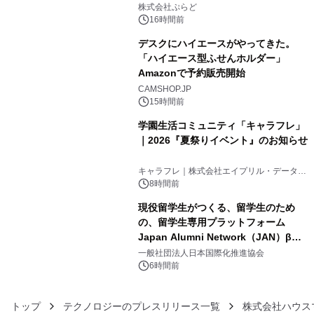
きで Villa Mon Temps AWAJIの連泊
株式会社ぷらど
素泊りプラン
16時間前
デスクにハイエースがやってきた。
「ハイエース型ふせんホルダー」
Amazonで予約販売開始
4
CAMSHOP.JP
15時間前
学園生活コミュニティ「キャラフレ」
｜2026『夏祭りイベント』のお知らせ
5
キャラフレ｜株式会社エイプリル・データ・
デザインズ
8時間前
現役留学生がつくる、留学生のため
の、留学生専用プラットフォーム
Japan Alumni Network（JAN）β版
6
をリリース
一般社団法人日本国際化推進協会
6時間前
トップ
テクノロジーのプレスリリース一覧
株式会社ハウス