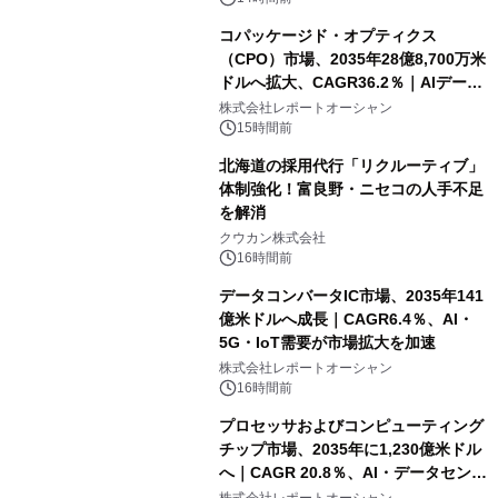
コパッケージド・オプティクス
（CPO）市場、2035年28億8,700万米
ドルへ拡大、CAGR36.2％｜AIデータ
センター・高速光通信需要が成長を加
株式会社レポートオーシャン
速
15時間前
北海道の採用代行「リクルーティブ」
体制強化！富良野・ニセコの人手不足
を解消
クウカン株式会社
16時間前
データコンバータIC市場、2035年141
億米ドルへ成長｜CAGR6.4％、AI・
5G・IoT需要が市場拡大を加速
株式会社レポートオーシャン
16時間前
プロセッサおよびコンピューティング
チップ市場、2035年に1,230億米ドル
へ｜CAGR 20.8％、AI・データセンタ
ー需要が成長を牽引