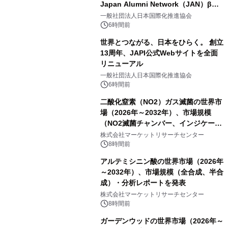
Japan Alumni Network（JAN）β版
をリリース
一般社団法人日本国際化推進協会
6時間前
世界とつながる、日本をひらく。 創立
13周年、JAPI公式Webサイトを全面
リニューアル
一般社団法人日本国際化推進協会
6時間前
二酸化窒素（NO2）ガス滅菌の世界市
場（2026年～2032年）、市場規模
（NO2滅菌チャンバー、インジケータ
ーおよびモニタリングシステム、その
株式会社マーケットリサーチセンター
他）・分析レポートを発表
8時間前
アルテミシニン酸の世界市場（2026年
～2032年）、市場規模（全合成、半合
成）・分析レポートを発表
株式会社マーケットリサーチセンター
8時間前
ガーデンウッドの世界市場（2026年～