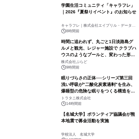
学園生活コミュニティ「キャラフレ」
｜2026『夏祭りイベント』のお知らせ
キャラフレ｜株式会社エイプリル・データ・
デザインズ
8時間前
時間に追われず、丸ごと1日淡路島グ
ルメと観光、レジャー施設で クラブハ
ウスのようなプールと、変わった形の
サウナも 「THE BOXY AWAJI」のお
株式会社ぷらど
得な素泊まり連泊プランで
9時間前
眠りづらさの正体──シリーズ第三回
浅い呼吸が"二酸化炭素過剰"を生み、
爆睡型の危険な眠りをつくる構造を解
説
トラタニ株式会社
14時間前
【名城大学】ボランティア協議会が熊
本地震で募金活動を実施
学校法人 名城大学