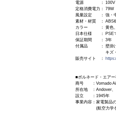
電源 ： 100V 5
定格消費電力： 79W
風量設定 ： 強・
素材・材質 ： AB
カラー ： 黄色
日本仕様 ： PSE
保証期間 ： 3年
付属品 ： 壁掛け用
キズ・反響防止
販売サイト ：
https
■ボルネード・エアー
商号 ：Vornado Air
所在地 ：Andover、
設立 ：1945年
事業内容：家電製品
(航空力学をもと