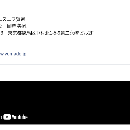
エヌエフ貿易
役 目時 美帆
023 東京都練馬区中村北1-5-9第二永崎ビル2F
月
ww.vornado.jp