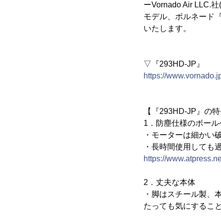
ーVornado Ai
モデル、ボルネード『29
いたします。
▽『293HD-JP』
https://www.vornado.j
【『293HD-JP』の
1．防塵仕様のボール
・モーターは細かい
・長時間使用しても
https://www.atpress.
2．丈夫な本体
・脚はスチール製、
たっても気にするこ