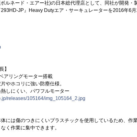
r LLC.社(ボルネード・エアー社)の日本総代理店として、同社が開
3HD-JP』Heavy Dutyエア・サーキュレーターを2016年6
p
特長】
ベアリングモーター搭載
破片やホコリに強い防塵仕様。
過熱しにくい、パワフルモーター
ne.jp/releases/105164/img_105164_2.jpg
本体には傷のつきにくいプラスチックを使用しているため、作
となく作業に集中できます。