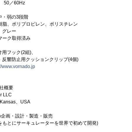
0／60Hz
中・弱の3段階
S樹脂、ポリプロピレン、ポリスチレン
、グレー
マーク取得済み
フック(2組)、
用クッションクリップ(4個)
://www.vornado.jp
社概要
 LLC
Kansas、USA
の企画・設計・製造・販売
にサーキュレーターを世界で初めて開発)