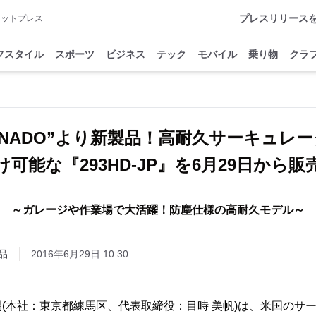
プレスリリース
アットプレス
フスタイル
スポーツ
ビジネス
テック
モバイル
乗り物
クラ
RNADO”より新製品！高耐久サーキュ
け可能な『293HD-JP』を6月29日から販
～ガレージや作業場で大活躍！防塵仕様の高耐久モデル～
品
2016年6月29日 10:30
(本社：東京都練馬区、代表取締役：目時 美帆)は、米国のサ