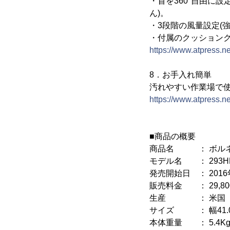
・首を360°自由に
ん)。
・3段階の風量設定(強
・付属のクッション
https://www.atpress.
8．お手入れ簡単
汚れやすい作業場で
https://www.atpress.
■商品の概要
商品名 ： ボルネー
モデル名 ： 293HD
発売開始日 ： 2016年
販売料金 ： 29,80
生産 ： 米国
サイズ ： 幅41.0c
本体重量 ： 5.4K