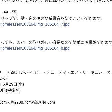
設定できるので、あらゆる角度に風を送ることができます(首ふ
・中・弱)
クリップで、壁・床のキズや反響音を防ぐことができます。
ne.jp/releases/105164/img_105164_7.jpg
使っても、カバーの取り外しが容易なので簡単にお掃除できま
ne.jp/releases/105164/img_105164_8.jpg
ド 293HD-JP ヘビー・デューティ・エア・サーキュレータ
-JP
6月29日(水)
0円(税抜き)
mｘ奥行38.7cm×高さ44.5cm
g