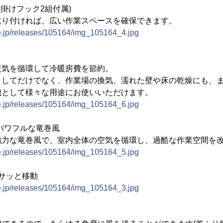
壁掛けフック2組付属)
取り付ければ、広い作業スペースを確保できます。
ne.jp/releases/105164/img_105164_4.jpg
暖気を循環して冷暖房費を節約。
としてだけでなく、作業場の換気、濡れた壁や床の乾燥にも、
機として様々な用途にお使いいただけます。
ne.jp/releases/105164/img_105164_6.jpg
のパワフルな竜巻風
強力な竜巻風で、室内全体の空気を循環し、過酷な作業空間を
ne.jp/releases/105164/img_105164_5.jpg
サッと移動
ne.jp/releases/105164/img_105164_3.jpg