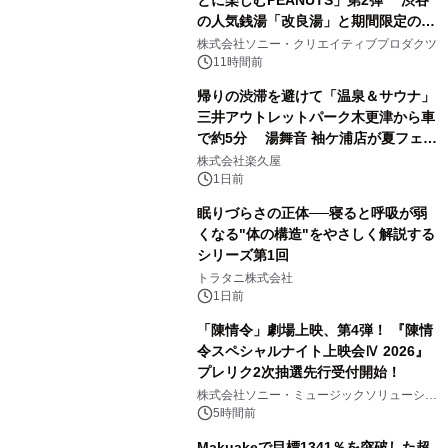
の人気銭湯「改良湯」と期間限定のコ
1
ラボレーション サウナイキタイコラ
株式会社ソニー・クリエイティブプロダクツ
ボグッズも発売決定！
11時間前
帰りの渋滞を避けて「温泉＆サウナ」
三井アウトレットパーク木更津から車
で約5分 湯舞音 袖ケ浦店が夏フェア
2
メニューを提供
株式会社楽久屋
1日前
眠りづらさの正体──寝ると呼吸が弱
くなる"体の構造"をやさしく解説する
シリーズ第1回
3
トラタニ株式会社
1日前
「陳情令」劇場上映、第4弾！ 『陳情
令スペシャルナイト上映会Ⅳ 2026』
プレリク2次抽選先行受付開始！
4
株式会社ソニー・ミュージックソリューショ
ンズ
5時間前
Makuakeで目標1341％を突破した超