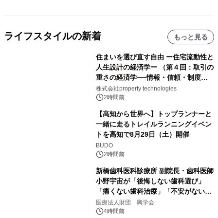
ライフスタイルの新着
もっと見る
住まいを選び直す自由 ー住宅流動性と
人生設計の経済学ー （第４回：取引の
重さの経済学──情報・信頼・制度を
PropTechはどう組み替えるか）｜
株式会社property technologies
PropTech-Lab
2時間前
【高知から世界へ】トップランナーと
一緒に走るトレイルランニングイベン
トを高知で8月29日（土）開催
BUDO
2時間前
新橋歯科医科診療所 副院長・歯科医師
小野宇宙が「後悔しない歯科選び」
「痛くない歯科治療」「不安がない治
療計画」をテーマに専門監修
医療法人財団 興学会
4時間前