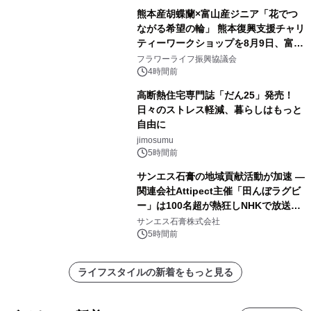
熊本産胡蝶蘭×富山産ジニア「花でつ
ながる希望の輪」 熊本復興支援チャリ
ティーワークショップを8月9日、富
山・射水で開催
フラワーライフ振興協議会
4時間前
高断熱住宅専門誌「だん25」発売！
日々のストレス軽減、暮らしはもっと
自由に
jimosumu
5時間前
サンエス石膏の地域貢献活動が加速 ―
関連会社Attipect主催「田んぼラグビ
ー」は100名超が熱狂しNHKで放送さ
れました。
サンエス石膏株式会社
5時間前
ライフスタイルの新着をもっと見る