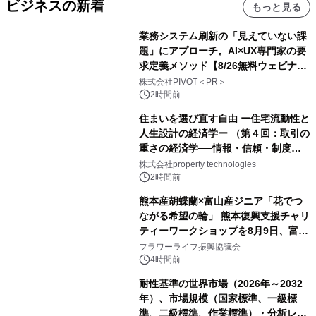
ビジネスの新着
もっと見る
業務システム刷新の「見えていない課
題」にアプローチ。AI×UX専門家の要
求定義メソッド【8/26無料ウェビナ
ー】株式会社PIVOT
株式会社PIVOT＜PR＞
2時間前
住まいを選び直す自由 ー住宅流動性と
人生設計の経済学ー （第４回：取引の
重さの経済学──情報・信頼・制度を
PropTechはどう組み替えるか）｜
株式会社property technologies
PropTech-Lab
2時間前
熊本産胡蝶蘭×富山産ジニア「花でつ
ながる希望の輪」 熊本復興支援チャリ
ティーワークショップを8月9日、富
山・射水で開催
フラワーライフ振興協議会
4時間前
耐性基準の世界市場（2026年～2032
年）、市場規模（国家標準、一級標
準、二級標準、作業標準）・分析レポ