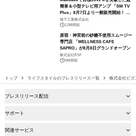
簡単＆小型テレビ用アンプ 「SW TV
Plus」8月7日より一般販売開始！ ケ
5
ーブル1本つなぐだけ、テレビの音が
城下工業株式会社
ぐっと豊かに
12時間前
原宿・神宮前の砂糖不使用スムージー
専門店 「WELLNESS CAFE
SAPRO」が8月8日グランドオープン
6
株式会社RSF
5時間前
トップ
ライフスタイルのプレスリリース一覧
株式会社ビズ
プレスリリース配信
サポート
関連サービス