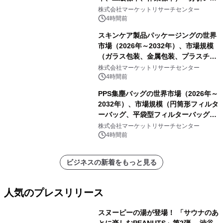
ートを発表
株式会社マーケットリサーチセンター
4時間前
スキンケア製品パッケージングの世界
市場（2026年～2032年）、市場規模
（ガラス包装、金属包装、プラスチッ
ク包装、その他）・分析レポートを発
株式会社マーケットリサーチセンター
表
4時間前
PPS集塵バッグの世界市場（2026年～
2032年）、市場規模（円筒形フィルタ
ーバッグ、平袋型フィルターバッグ、
プリーツフィルターバッグ、その
株式会社マーケットリサーチセンター
他）・分析レポートを発表
4時間前
ビジネスの新着をもっと見る
人気のプレスリリース
スヌーピーの湯が登場！ 「サウナのあ
とに楽しむPEANUTS」第2弾 渋谷