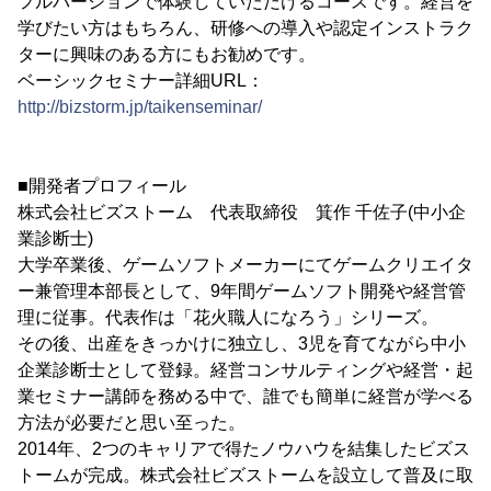
フルバージョンで体験していただけるコースです。経営を
学びたい方はもちろん、研修への導入や認定インストラク
ターに興味のある方にもお勧めです。
ベーシックセミナー詳細URL：
http://bizstorm.jp/taikenseminar/
■開発者プロフィール
株式会社ビズストーム 代表取締役 箕作 千佐子(中小企
業診断士)
大学卒業後、ゲームソフトメーカーにてゲームクリエイタ
ー兼管理本部長として、9年間ゲームソフト開発や経営管
理に従事。代表作は「花火職人になろう」シリーズ。
その後、出産をきっかけに独立し、3児を育てながら中小
企業診断士として登録。経営コンサルティングや経営・起
業セミナー講師を務める中で、誰でも簡単に経営が学べる
方法が必要だと思い至った。
2014年、2つのキャリアで得たノウハウを結集したビズス
トームが完成。株式会社ビズストームを設立して普及に取