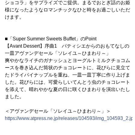
ショコラ」をサプライズでご提供。まるでおとぎ話のお姫
様になったようなロマンチックなひと時をお過ごしいただ
けます。
■「Super Summer Sweets Buffet」のPoint
【Avant Dessert】序曲1 パティシエからのおもてなしの
一皿アヴァンデセール「ソレイユ～ひまわり～」
爽やかなライチのガナッシュとヨーグルトミルクチョコム
ースを巻き込んだ筒状のチョコレートに、花びらに見立て
たドライパイナップルを重ね、一皿一皿丁寧に作り上げま
した。花びらには、可愛らしいてんとう虫のチョコレート
を添えて、晴れやかな夏の日に咲くひまわりを演出いたし
ました。
＜アヴァンデセール「ソレイユ～ひまわり～」＞
https://www.atpress.ne.jp/releases/104593/img_104593_2.jp