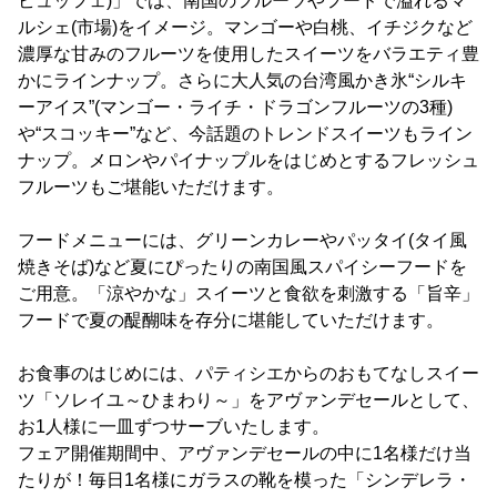
ビュッフェ)」では、南国のフルーツやフードで溢れるマ
ルシェ(市場)をイメージ。マンゴーや白桃、イチジクなど
濃厚な甘みのフルーツを使用したスイーツをバラエティ豊
かにラインナップ。さらに大人気の台湾風かき氷“シルキ
ーアイス”(マンゴー・ライチ・ドラゴンフルーツの3種)
や“スコッキー”など、今話題のトレンドスイーツもライン
ナップ。メロンやパイナップルをはじめとするフレッシュ
フルーツもご堪能いただけます。
フードメニューには、グリーンカレーやパッタイ(タイ風
焼きそば)など夏にぴったりの南国風スパイシーフードを
ご用意。「涼やかな」スイーツと食欲を刺激する「旨辛」
フードで夏の醍醐味を存分に堪能していただけます。
お食事のはじめには、パティシエからのおもてなしスイー
ツ「ソレイユ～ひまわり～」をアヴァンデセールとして、
お1人様に一皿ずつサーブいたします。
フェア開催期間中、アヴァンデセールの中に1名様だけ当
たりが！毎日1名様にガラスの靴を模った「シンデレラ・