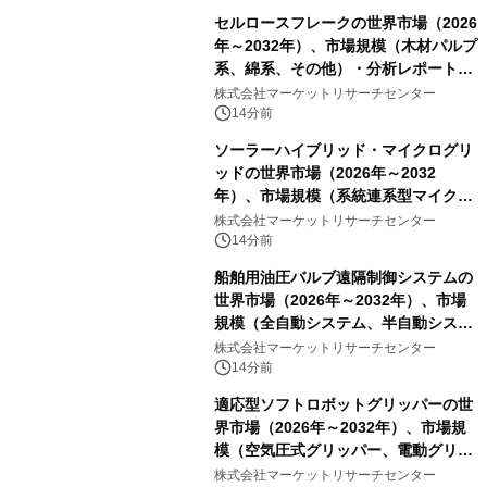
セルロースフレークの世界市場（2026
年～2032年）、市場規模（木材パルプ
系、綿系、その他）・分析レポートを
発表
株式会社マーケットリサーチセンター
14分前
ソーラーハイブリッド・マイクログリ
ッドの世界市場（2026年～2032
年）、市場規模（系統連系型マイクロ
グリッド、独立型マイクログリッ
株式会社マーケットリサーチセンター
ド）・分析レポートを発表
14分前
船舶用油圧バルブ遠隔制御システムの
世界市場（2026年～2032年）、市場
規模（全自動システム、半自動システ
ム）・分析レポートを発表
株式会社マーケットリサーチセンター
14分前
適応型ソフトロボットグリッパーの世
界市場（2026年～2032年）、市場規
模（空気圧式グリッパー、電動グリッ
パー）・分析レポートを発表
株式会社マーケットリサーチセンター