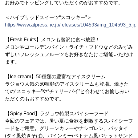
お好みでトッピングしていただくのがおすすめです。
＜ハイブリッドスイーツ“スコッキー”＞
https://www.atpress.ne.jp/releases/104593/img_104593_5.jp
【Fresh Fruits】メロンも贅沢に食べ放題！
メロンやゴールデンパイン・ライチ・ブドウなどのみずみ
ずしいフレッシュフルーツもお好きなだけご堪能いただけ
ます。
【Ice cream】50種類の豊富なアイスクリーム
ラジョウ人気の50種類のアイスクリームも登場。焼きた
ての“スコッキー”や“チェリーパイ”と合わせてお愉しみい
ただくのもおすすめです。
【Spicy Food】ラジョウ特製スパイシーフード
今回のフェアでは、暑い夏に食欲を刺激するスパイシーフ
ードをご用意。グリーンカレーやナシゴレン、パッタイ
(タイ風焼きそば)、バインミー(ベトナム風バケットサンド