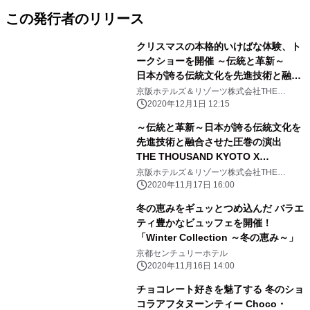
この発行者のリリース
クリスマスの本格的いけばな体験、ト
ークショーを開催 ～伝統と革新～
日本が誇る伝統文化を先進技術と融合
させた圧巻の演出 THE
京阪ホテルズ＆リゾーツ株式会社THE
THOUSAND KYOTO ＜ザ・サウザンド キョ
THOUSAND KYOTO ×
2020年12月1日 12:15
ウト＞
NAKED,INC. 華道家元池坊コラボレ
～伝統と革新～日本が誇る伝統文化を
ーション 大階段にいけばなとプロジ
先進技術と融合させた圧巻の演出
ェクションマッピングの雪が舞う 「風
THE THOUSAND KYOTO X
花雪月」 2020年11月28日(土)～12
NAKED,INC. 華道家元池坊コラボレ
京阪ホテルズ＆リゾーツ株式会社THE
月27日(日)開催中
THOUSAND KYOTO＜ザ・サウザンド キョ
ーション 大階段にいけばなと雪が舞
2020年11月17日 16:00
ウト＞
う プロジェクションマッピング「風花
冬の恵みをギュッとつめ込んだ バラエ
雪月」 2020年11月28日(土)～12月
ティ豊かなビュッフェを開催！
27日(日)まで毎日開催
「Winter Collection ～冬の恵み～」
京都センチュリーホテル
2020年11月16日 14:00
チョコレート好きを魅了する 冬のショ
コラアフタヌーンティー Choco・