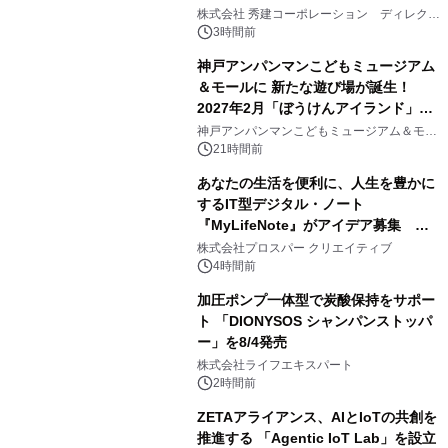
2
大興奮が今甦る
株式会社 秀建コーポレーション ディレクト
アートギャラリー
3時間前
神戸アンパンマンこどもミュージアム
＆モールに 新たな遊び場が誕生！
2027年2月「ぼうけんアイランド」が
3
オープン
神戸アンパンマンこどもミュージアム＆モー
ル
21時間前
あなたの生活を便利に、人生を豊かに
するIT型デジタル・ノート
『MyLifeNote』がアイデア募集 優
4
秀賞100名に1年間無償試用
株式会社プロスパー クリエイティブ
4時間前
加圧ポンプ一体型で炭酸保持をサポー
ト 「DIONYSOS シャンパンストッパ
ー」を8/4発売
5
株式会社ライフエキスパート
2時間前
ZETAアライアンス、AIとIoTの共創を
推進する 「Agentic IoT Lab」を設立