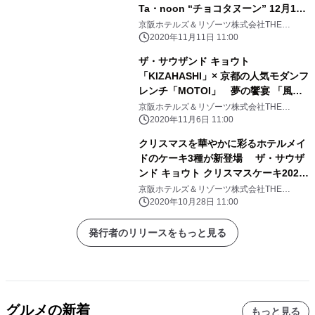
Ta・noon “チョコタヌーン” 12月1日
よりご提供
京阪ホテルズ＆リゾーツ株式会社THE
THOUSAND KYOTO＜ザ・サウザンド キョ
2020年11月11日 11:00
ウト＞
ザ・サウザンド キョウト
「KIZAHASHI」× 京都の人気モダンフ
レンチ「MOTOI」 夢の饗宴 「風花
雪月～伝統とCreation～」をテーマに
京阪ホテルズ＆リゾーツ株式会社THE
THOUSAND KYOTO＜ザ・サウザンド キョ
した 特別ディナーコースを12/4から期
2020年11月6日 11:00
ウト＞
間限定でご提供 ホテル開業以来初 2
クリスマスを華やかに彩るホテルメイ
人の料理人による、 和食とモダンフレ
ドのケーキ3種が新登場 ザ・サウザ
ンチのコラボレーション
ンド キョウト クリスマスケーキ2020
11月1日(日)より予約受付開始
京阪ホテルズ＆リゾーツ株式会社THE
THOUSAND KYOTO＜ザ・サウザンド キョ
2020年10月28日 11:00
ウト＞
発行者のリリースをもっと見る
グルメの新着
もっと見る