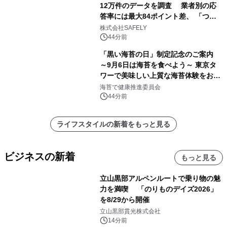
12万件のデータを調査 業者別の応
答率には最大84ポイント差、 「つな
がりやすさ」も選定基準に
株式会社SAFELY
44分前
「黒い海苔の日」制定記念のご案内
～9月6日は海苔を食べよう～ 東京タ
ワーで美味しい上質な海苔体験をお届
けします！
海苔で健康推進委員会
44分前
ライフスタイルの新着をもっと見る
ビジネスの新着
もっと見る
立山黒部アルペンルートで乗り物の魅
力を満喫 「のりものデイズ2026」
を8/29から開催
立山黒部貫光株式会社
14分前