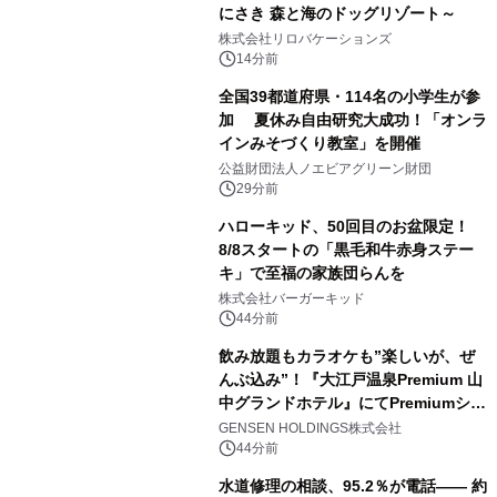
にさき 森と海のドッグリゾート～
株式会社リロバケーションズ
14分前
全国39都道府県・114名の小学生が参
加 夏休み自由研究大成功！「オンラ
インみそづくり教室」を開催
公益財団法人ノエビアグリーン財団
29分前
ハローキッド、50回目のお盆限定！
8/8スタートの「黒毛和牛赤身ステー
キ」で至福の家族団らんを
株式会社バーガーキッド
44分前
飲み放題もカラオケも”楽しいが、ぜ
んぶ込み”！『大江戸温泉Premium 山
中グランドホテル』にてPremiumシリ
ーズ初のオールインクルーシブ導入
GENSEN HOLDINGS株式会社
44分前
水道修理の相談、95.2％が電話―― 約