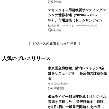
14分前
テキスタイル用超軟質サンディングマ
シンの世界市場（2026年～2032
年）、市場規模（ドラムサンディング
マシン、ジェットサンディングマシ
株式会社マーケットリサーチセンター
ン、ローラーサンディングマシン、そ
14分前
の他）・分析レポートを発表
ビジネスの新着をもっと見る
人気のプレスリリース
東京国立博物館、館内レストラン3店
舗をリニューアル 各店舗の詳細を発
表！
1
東京国立博物館
21時間前
仮面ライダー55周年記念！オリジナル
音源を搭載した 「音声目覚まし時計」
が8月6日に一般発売開始！ あの日の