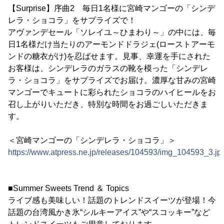
【Surprise】序曲2 毎日1名様に宮崎マンゴーの「シンデ
レラ・ショコラ」をサプライズで！
アヴァンデセール「ソレイユ～ひまわり～」の中には、毎
日1名様だけ当たりのアーモンドドラジェ(ローストアーモ
ンドの糖衣がけ)を忍ばせます。見事、幸運を手にされた
お客様は、シンデレラのガラスの靴を模った「シンデレ
ラ・ショコラ」をサプライズでお届け。濃厚な甘みの宮崎
マンゴーでキュートに彩られたショコラのハイヒールをお
召し上がりいただき、特別な時間をお過ごしいただきま
す。
＜宮崎マンゴーの「シンデレラ・ショコラ」＞
https://www.atpress.ne.jp/releases/104593/img_104593_3.jp
■Summer Sweets Trend ＆ Topics
ライブ感も美味しい！話題のトレンドスイーツが登場！今
話題の台湾風かき氷“シルキーアイス”や“スコッキー”など