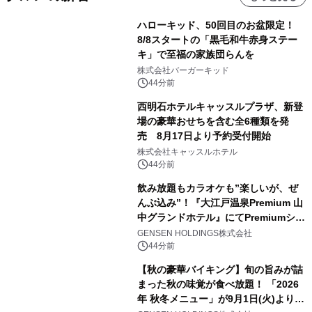
ハローキッド、50回目のお盆限定！
8/8スタートの「黒毛和牛赤身ステー
キ」で至福の家族団らんを
株式会社バーガーキッド
44分前
西明石ホテルキャッスルプラザ、新登
場の豪華おせちを含む全6種類を発
売 8月17日より予約受付開始
株式会社キャッスルホテル
44分前
飲み放題もカラオケも”楽しいが、ぜ
んぶ込み”！『大江戸温泉Premium 山
中グランドホテル』にてPremiumシリ
ーズ初のオールインクルーシブ導入
GENSEN HOLDINGS株式会社
44分前
【秋の豪華バイキング】旬の旨みが詰
まった秋の味覚が食べ放題！ 「2026
年 秋冬メニュー」が9月1日(火)より提