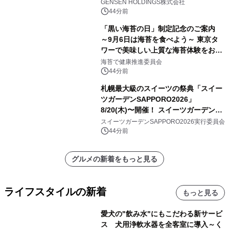
供スタート
GENSEN HOLDINGS株式会社
44分前
「黒い海苔の日」制定記念のご案内
～9月6日は海苔を食べよう～ 東京タ
ワーで美味しい上質な海苔体験をお届
けします！
海苔で健康推進委員会
44分前
札幌最大級のスイーツの祭典「スイー
ツガーデンSAPPORO2026」
8/20(木)〜開催！ スイーツガーデン史
上最多50種のコラボケーキが集結／前
スイーツガーデンSAPPORO2026実行委員会
日8/19(水)メディア試食会も初開催
44分前
グルメの新着をもっと見る
ライフスタイルの新着
もっと見る
愛犬の"飲み水"にもこだわる新サービ
ス 犬用浄軟水器を全客室に導入～く