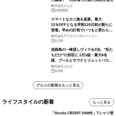
株式会社ぷらど
23時間前
スマートなカニ旅を提案。最大
13％OFFとなる早割120日前が新たに
登場。早めの計画でいつもと変わらぬ
大人の冬旅を。ー夕日ヶ浦温泉「佳松
株式会社アウルコーポレーション
苑 別邸ふうか」ー
1日前
淡路島の一棟貸しヴィラを2泊、"私た
ちだけ"の別荘に 1日1組・最大8名
様、プールとサウナとジェットバス付
きで Villa Mon Temps AWAJIの連泊
株式会社ぷらど
素泊りプラン
1日前
グルメの新着をもっと見る
ライフスタイルの新着
もっと見る
「Honda CB250T HAWK」Tシャツ登