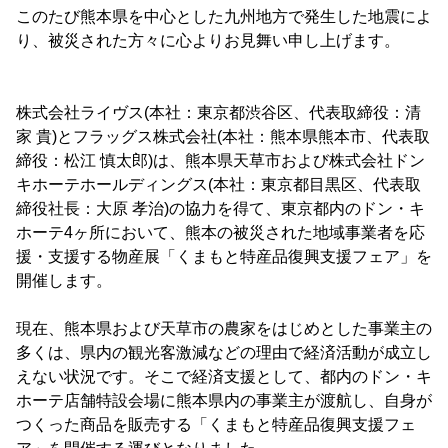
このたび熊本県を中心とした九州地方で発生した地震によ
り、被災された方々に心よりお見舞い申し上げます。
株式会社ライヴス(本社：東京都渋谷区、代表取締役：清
家 貴)とフラッグス株式会社(本社：熊本県熊本市、代表取
締役：松江 慎太郎)は、熊本県天草市および株式会社ドン
キホーテホールディングス(本社：東京都目黒区、代表取
締役社長：大原 孝治)の協力を得て、東京都内のドン・キ
ホーテ4ヶ所において、熊本の被災された地域事業者を応
援・支援する物産展「くまもと特産品復興支援フェア」を
開催します。
現在、熊本県および天草市の農家をはじめとした事業主の
多くは、県内の観光客激減などの理由で経済活動が成立し
えない状況です。そこで経済支援として、都内のドン・キ
ホーテ店舗特設会場に熊本県内の事業主が渡航し、自身が
つくった商品を販売する「くまもと特産品復興支援フェ