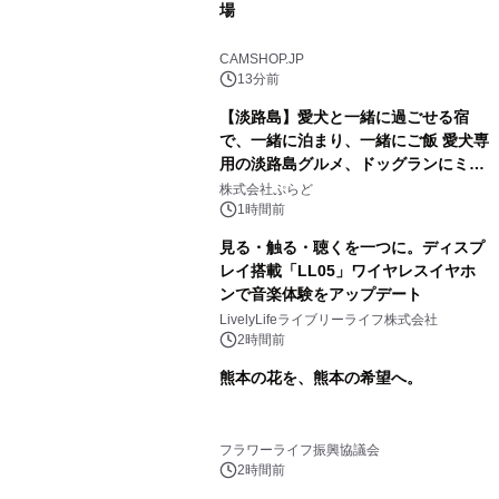
場
CAMSHOP.JP
13分前
【淡路島】愛犬と一緒に過ごせる宿
で、一緒に泊まり、一緒にご飯 愛犬専
用の淡路島グルメ、ドッグランにミニ
プール グランピングとトレーラーハウ
株式会社ぷらど
スの2施設で
1時間前
見る・触る・聴くを一つに。ディスプ
レイ搭載「LL05」ワイヤレスイヤホ
ンで音楽体験をアップデート
LivelyLifeライブリーライフ株式会社
2時間前
熊本の花を、熊本の希望へ。
フラワーライフ振興協議会
2時間前