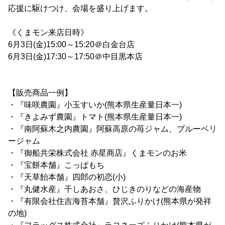
応援に駆けつけ、会場を盛り上げます。
《くまモン来店日時》
6月3日(金)15:00～15:20＠白金台店
6月3日(金)17:30～17:50＠中目黒本店
【販売商品一例】
・『味咲農園』小玉すいか(熊本県生産量日本一)
・『きよみず農園』トマト(熊本県生産量日本一)
・『南阿蘇木之内農園』阿蘇高原の苺ジャム、ブルーベリ
ージャム
・『御船共栄株式会社 赤星商店』くまモンのお米
・『宝餅本舗』こっぱもち
・『天草飴本舗』四郎の初恋(小)
・『丸健水産』干しあおさ、ひじきのりなどの海産物
・『有限会社住吉海苔本舗』贅沢ふりかけ(熊本県が発祥
の地)