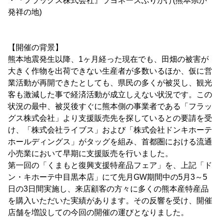
・『フラッグス株式会社』ラヨネーズふりかけ(熊本県が
発祥の地)
【開催の背景】
熊本地震発生以降、1ヶ月経った現在でも、田畑の被害が
大きく作物を出荷できない生産者が多数いるほか、仮に営
業活動が再開できたとしても、県民の多くが被災し、観光
客も激減した事で経済活動が成立しえない状況です。この
状況の最中、被災後すぐに熊本側の事業者である「フラッ
グス株式会社」より支援販売先を探しているとの要請を受
け、「株式会社ライブス」および「株式会社ドンキホーテ
ホールディングス」がタッグを組み、首都圏における流通
小売業において早期に支援販売を行いました。
第一回の「くまもと復興支援特産品フェア」を、上記「ド
ン・キホーテ中目黒本店」にて先月GW期間中の5月3～5
日の3日間実施し、来店顧客の方々に多くの熊本産特産品
を購入いただいた実績があります。その反響を受け、開催
店舗を増設しての今回の開催の運びとなりました。