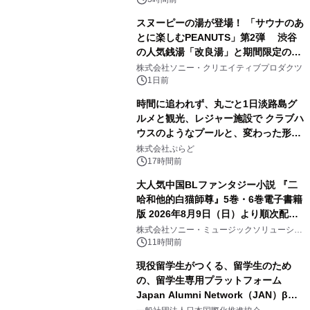
スヌーピーの湯が登場！ 「サウナのあ
とに楽しむPEANUTS」第2弾 渋谷
の人気銭湯「改良湯」と期間限定のコ
2
ラボレーション サウナイキタイコラ
株式会社ソニー・クリエイティブプロダクツ
ボグッズも発売決定！
1日前
時間に追われず、丸ごと1日淡路島グ
ルメと観光、レジャー施設で クラブハ
ウスのようなプールと、変わった形の
3
サウナも 「THE BOXY AWAJI」のお
株式会社ぷらど
得な素泊まり連泊プランで
17時間前
大人気中国BLファンタジー小説 『二
哈和他的白猫師尊』5巻・6巻電子書籍
版 2026年8月9日（日）より順次配信
4
開始
株式会社ソニー・ミュージックソリューショ
ンズ
11時間前
現役留学生がつくる、留学生のため
の、留学生専用プラットフォーム
Japan Alumni Network（JAN）β版
5
をリリース