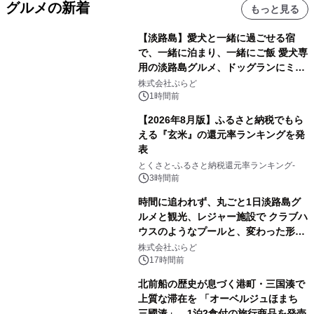
グルメの新着
もっと見る
【淡路島】愛犬と一緒に過ごせる宿
で、一緒に泊まり、一緒にご飯 愛犬専
用の淡路島グルメ、ドッグランにミニ
プール グランピングとトレーラーハウ
株式会社ぷらど
スの2施設で
1時間前
【2026年8月版】ふるさと納税でもら
える『玄米』の還元率ランキングを発
表
とくさと-ふるさと納税還元率ランキング-
3時間前
時間に追われず、丸ごと1日淡路島グ
ルメと観光、レジャー施設で クラブハ
ウスのようなプールと、変わった形の
サウナも 「THE BOXY AWAJI」のお
株式会社ぷらど
得な素泊まり連泊プランで
17時間前
北前船の歴史が息づく港町・三国湊で
上質な滞在を 「オーベルジュほまち
三國湊」 1泊2食付の旅行商品を発売