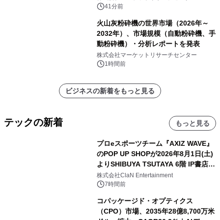
ックス系改質剤）・分析レポートを発
41分前
表
火山灰粉砕機の世界市場（2026年～
2032年）、市場規模（自動粉砕機、手
動粉砕機）・分析レポートを発表
株式会社マーケットリサーチセンター
1時間前
ビジネスの新着をもっと見る
テックの新着
もっと見る
プロeスポーツチーム『AXIZ WAVE』
のPOP UP SHOPが2026年8月1日(土)
よりSHIBUYA TSUTAYA 6階 IP書店で
開催決定！！
株式会社ClaN Entertainment
7時間前
コパッケージド・オプティクス
（CPO）市場、2035年28億8,700万米