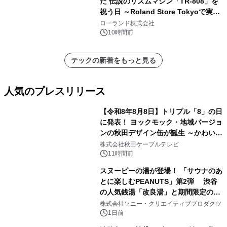
た 伝説のリズムマシン「TR-808」を
祝う日 ～Roland Store Tokyoで実機
を展示しての 記念キャンペーンを開
ローランド株式会社
催 英国ラジオ「NTS」の 特別プログ
10時間前
ラムや、「TR-808」を愛する伝説的
アーティストを フィーチャーしたアニ
テックの新着をもっと見る
メーションを公開～
人気のプレスリリース
【令和8年8月8日】トリプル「8」の日
に発表！ ヨックモック・地域バージョ
ンの秋田デザイン缶が誕生 ～かわいい
1
秋田犬の子犬と秋田の四季と名所を巡
株式会社秋田ケーブルテレビ
るパッケージ～ 9月1日(火)秋田県内で
11時間前
販売開始
スヌーピーの湯が登場！ 「サウナのあ
とに楽しむPEANUTS」第2弾 渋谷
の人気銭湯「改良湯」と期間限定のコ
2
ラボレーション サウナイキタイコラ
株式会社ソニー・クリエイティブプロダクツ
ボグッズも発売決定！
1日前