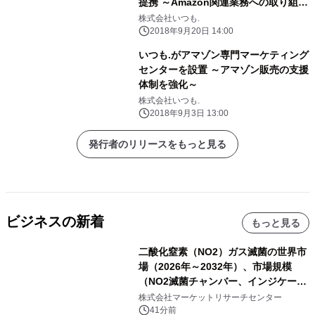
提携 ～Amazon関連業務への取り組み
強化～
株式会社いつも.
2018年9月20日 14:00
いつも.がアマゾン専門マーケティング
センターを設置 ～アマゾン販売の支援
体制を強化～
株式会社いつも.
2018年9月3日 13:00
発行者のリリースをもっと見る
ビジネスの新着
もっと見る
二酸化窒素（NO2）ガス滅菌の世界市
場（2026年～2032年）、市場規模
（NO2滅菌チャンバー、インジケータ
ーおよびモニタリングシステム、その
株式会社マーケットリサーチセンター
他）・分析レポートを発表
41分前