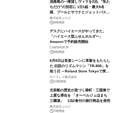
淡路島の一棟貸しヴィラを2泊、"私た
ちだけ"の別荘に 1日1組・最大8名
様、プールとサウナとジェットバス付
3
きで Villa Mon Temps AWAJIの連泊
株式会社ぷらど
素泊りプラン
8時間前
デスクにハイエースがやってきた。
「ハイエース型ふせんホルダー」
Amazonで予約販売開始
4
CAMSHOP.JP
8時間前
8月8日は音楽シーンに革新をもたらし
た 伝説のリズムマシン「TR-808」を
祝う日 ～Roland Store Tokyoで実機
5
を展示しての 記念キャンペーンを開
ローランド株式会社
催 英国ラジオ「NTS」の 特別プログ
10時間前
ラムや、「TR-808」を愛する伝説的
北前船の歴史が息づく港町・三国湊で
アーティストを フィーチャーしたアニ
上質な滞在を 「オーベルジュほまち
メーションを公開～
三國湊」 1泊2食付の旅行商品を発売
6
株式会社ぷらど
7時間前