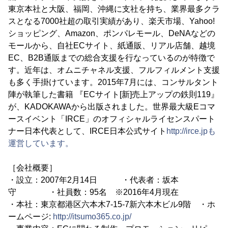
東京本社と大阪、福岡、沖縄に支社を持ち、業界最多クラ
スとなる7000社超の取引実績があり、楽天市場、Yahoo!
ショッピング、Amazon、ポンパレモール、DeNAなどの
モールから、自社ECサイト、紙通販、リアル店舗、越境
EC、B2B通販までの総合支援を行なっているのが特徴で
す。近年は、オムニチャネル支援、フルフィルメント支援
も多く手掛けています。2015年7月には、コンサルタント
陣が執筆した書籍 『ECサイト[新]売上アップの鉄則119』
が、KADOKAWAから出版されました。世界最大級Eコマ
ースイベント「IRCE」のオフィシャルライセンスパート
ナー日本代表として、IRCE日本公式サイト
http://irce.jpも
運営しています。
［会社概要］
・設立：2007年2月14日 ・代表者：坂本
守 ・社員数：95名 ※2016年4月現在
・本社：東京都港区六本木7-15-7新六本木ビル9階 ・ホ
ームページ:
http://itsumo365.co.jp/