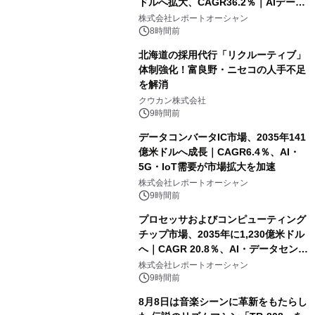
ドルへ拡大、CAGR36.2％｜AIデータ
センター・高速光通信需要が成長を加
株式会社レポートオーシャン
速
8時間前
北海道の採用代行「リクルーティブ」
体制強化！富良野・ニセコの人手不足
を解消
クウカン株式会社
9時間前
データコンバータIC市場、2035年141
億米ドルへ成長｜CAGR6.4％、AI・
5G・IoT需要が市場拡大を加速
株式会社レポートオーシャン
9時間前
プロセッサおよびコンピューティング
チップ市場、2035年に1,230億米ドル
へ｜CAGR 20.8％、AI・データセンタ
ー需要が成長を牽引
株式会社レポートオーシャン
9時間前
8月8日は音楽シーンに革新をもたらし