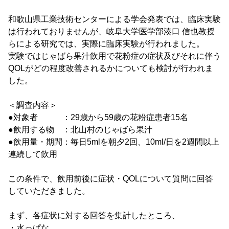
和歌山県工業技術センターによる学会発表では、臨床実験
は行われておりませんが、岐阜大学医学部湊口 信也教授
らによる研究では、実際に臨床実験が行われました。
実験ではじゃばら果汁飲用で花粉症の症状及びそれに伴う
QOLがどの程度改善されるかについても検討が行われま
した。
＜調査内容＞
●対象者 ：29歳から59歳の花粉症患者15名
●飲用する物 ：北山村のじゃばら果汁
●飲用量・期間：毎日5mlを朝夕2回、10ml/日を2週間以上
連続して飲用
この条件で、飲用前後に症状・QOLについて質問に回答
していただきました。
まず、各症状に対する回答を集計したところ、
・水っぱな