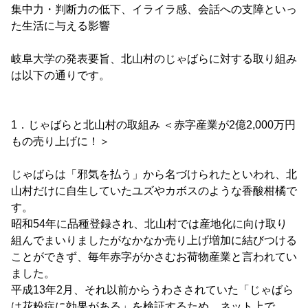
集中力・判断力の低下、イライラ感、会話への支障といっ
た生活に与える影響
岐阜大学の発表要旨、北山村のじゃばらに対する取り組み
は以下の通りです。
1．じゃばらと北山村の取組み ＜赤字産業が2億2,000万円
もの売り上げに！＞
じゃばらは「邪気を払う」から名づけられたといわれ、北
山村だけに自生していたユズやカボスのような香酸柑橘で
す。
昭和54年に品種登録され、北山村では産地化に向け取り
組んでまいりましたがなかなか売り上げ増加に結びつける
ことができず、毎年赤字がかさむお荷物産業と言われてい
ました。
平成13年2月、それ以前からうわさされていた「じゃばら
は花粉症に効果がある」を検証するため、ネット上で