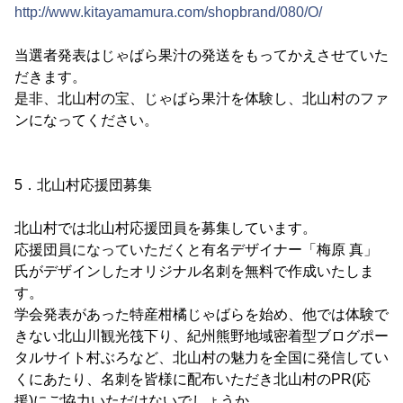
http://www.kitayamamura.com/shopbrand/080/O/
当選者発表はじゃばら果汁の発送をもってかえさせていた
だきます。
是非、北山村の宝、じゃばら果汁を体験し、北山村のファ
ンになってください。
5．北山村応援団募集
北山村では北山村応援団員を募集しています。
応援団員になっていただくと有名デザイナー「梅原 真」
氏がデザインしたオリジナル名刺を無料で作成いたしま
す。
学会発表があった特産柑橘じゃばらを始め、他では体験で
きない北山川観光筏下り、紀州熊野地域密着型ブログポー
タルサイト村ぶろなど、北山村の魅力を全国に発信してい
くにあたり、名刺を皆様に配布いただき北山村のPR(応
援)にご協力いただけないでしょうか。