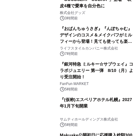
皮4種で愛車を自分色に
2
株式会社グッズ
3時間前
『おぱんちゅうさぎ』『んぽちゃむ』
デザインのコスメ＆メイクパフがミル
フィーから登場！見ても使っても楽し
3
い、ポップでキュートなコレクショ
ライフスタイルカンパニー株式会社
ン。
7時間前
『銀河特急 ミルキー☆サブウェイ』コ
ラボジュエリー 第一弾 8/10（月）よ
り受注開始！
4
FanFun MARKET
5時間前
『(仮称)エスペリアホテル札幌』2027
年1月下旬開業
5
サムティホールディングス株式会社
5時間前
Makuake公開初日に応援購入総額300