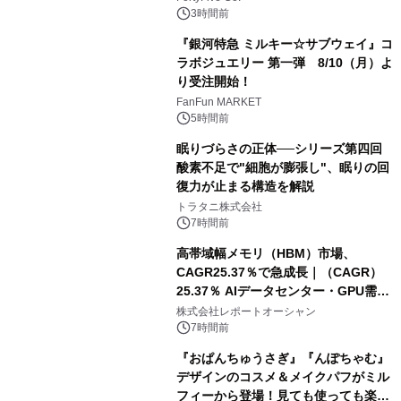
3時間前
『銀河特急 ミルキー☆サブウェイ』コ
ラボジュエリー 第一弾 8/10（月）よ
り受注開始！
FanFun MARKET
5時間前
眠りづらさの正体──シリーズ第四回
酸素不足で"細胞が膨張し"、眠りの回
復力が止まる構造を解説
トラタニ株式会社
7時間前
高帯域幅メモリ（HBM）市場、
CAGR25.37％で急成長｜（CAGR）
25.37％ AIデータセンター・GPU需要
拡大が2035年の市場成長を牽引
株式会社レポートオーシャン
7時間前
『おぱんちゅうさぎ』『んぽちゃむ』
デザインのコスメ＆メイクパフがミル
フィーから登場！見ても使っても楽し