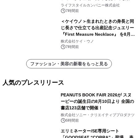
い、ポップでキュートなコレクショ
ライフスタイルカンパニー株式会社
ン。
7時間前
＜ケイウノ＞生まれたときの身長と同
じ長さで仕立てる出産記念ジュエリー
『First Measure Necklace』 を8月14
日(金)に発売
株式会社ケイ・ウノ
7時間前
ファッション・美容の新着をもっと見る
人気のプレスリリース
PEANUTS BOOK FAIR 2026が スヌ
ーピーの誕生日の8月10日より 全国の
書店123店舗で開催！
1
株式会社ソニー・クリエイティブプロダクツ
6時間前
エリミネーター/SE専用シート
「GOODSEAT “COBRA”」登場 表