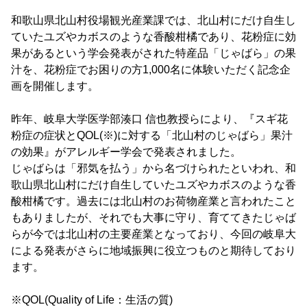
和歌山県北山村役場観光産業課では、北山村にだけ自生し
ていたユズやカボスのような香酸柑橘であり、花粉症に効
果があるという学会発表がされた特産品「じゃばら」の果
汁を、花粉症でお困りの方1,000名に体験いただく記念企
画を開催します。
昨年、岐阜大学医学部湊口 信也教授らにより、『スギ花
粉症の症状とQOL(※)に対する「北山村のじゃばら」果汁
の効果』がアレルギー学会で発表されました。
じゃばらは「邪気を払う」から名づけられたといわれ、和
歌山県北山村にだけ自生していたユズやカボスのような香
酸柑橘です。過去には北山村のお荷物産業と言われたこと
もありましたが、それでも大事に守り、育ててきたじゃば
らが今では北山村の主要産業となっており、今回の岐阜大
による発表がさらに地域振興に役立つものと期待しており
ます。
※QOL(Quality of Life：生活の質)