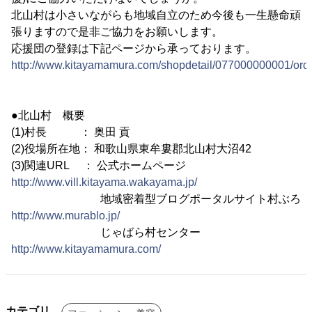
北山村は小さいながらも地域自立のため今後も一生懸命頑
張りますので是非ご協力をお願いします。
応援団の登録は下記ページから承っております。
http://www.kitayamamura.com/shopdetail/077000000001/orde
●北山村 概要
(1)村長 ： 奥田 貢
(2)役場所在地： 和歌山県東牟婁郡北山村大沼42
(3)関連URL ： 公式ホームページ
http://www.vill.kitayama.wakayama.jp/
地域密着型ブログポータルサイト村ぶろ
http://www.murablo.jp/
じゃばら村センター
http://www.kitayamamura.com/
カテゴリ