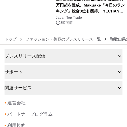
万円超を達成、Makuake「今日のラン
キング」総合3位も獲得。 YECHAN音
6
浴シンギングボウル第2弾の大型サイ
Japan Top Trade
ズ（XL・2XL・3XL）を先行販売中
8時間前
トップ
ファッション・美容のプレスリリース一覧
和歌山県
プレスリリース配信
サポート
関連サービス
•
運営会社
•
パートナープログラム
•
利用規約