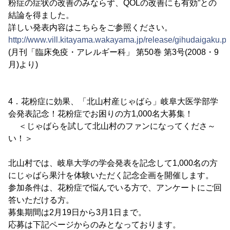
粉症の症状の改善のみならず、QOLの改善にも有効”との
結論を得ました。
詳しい発表内容はこちらをご参照ください。
http://www.vill.kitayama.wakayama.jp/release/gihudaigaku.pd
(月刊「臨床免疫・アレルギー科」 第50巻 第3号(2008・9
月)より)
4．花粉症に効果、「北山村産じゃばら」岐阜大医学部学
会発表記念！花粉症でお困りの方1,000名大募集！
＜じゃばらを試して北山村のファンになってくださ～
い！＞
北山村では、岐阜大学の学会発表を記念して1,000名の方
にじゃばら果汁を体験いただく記念企画を開催します。
参加条件は、花粉症で悩んでいる方で、アンケートにご回
答いただける方。
募集期間は2月19日から3月1日まで。
応募は下記ページからのみとなっております。