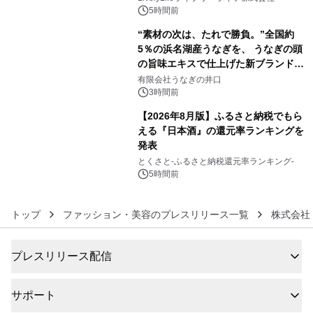
5時間前
“素材の次は、たれで勝負。”全国約
5％の浜名湖産うなぎを、 うなぎの頭
の旨味エキスで仕上げた新ブランド
5
「井口の誉」誕生
有限会社うなぎの井口
3時間前
【2026年8月版】ふるさと納税でもら
える『日本酒』の還元率ランキングを
発表
6
とくさと-ふるさと納税還元率ランキング-
5時間前
トップ
ファッション・美容のプレスリリース一覧
株式会社
プレスリリース配信
サポート