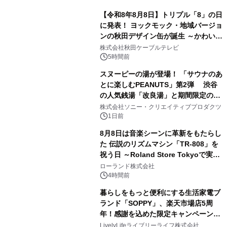
【令和8年8月8日】トリプル「8」の日
に発表！ ヨックモック・地域バージョ
ンの秋田デザイン缶が誕生 ～かわいい
1
秋田犬の子犬と秋田の四季と名所を巡
株式会社秋田ケーブルテレビ
るパッケージ～ 9月1日(火)秋田県内で
5時間前
販売開始
スヌーピーの湯が登場！ 「サウナのあ
とに楽しむPEANUTS」第2弾 渋谷
の人気銭湯「改良湯」と期間限定のコ
2
ラボレーション サウナイキタイコラ
株式会社ソニー・クリエイティブプロダクツ
ボグッズも発売決定！
1日前
8月8日は音楽シーンに革新をもたらし
た 伝説のリズムマシン「TR-808」を
祝う日 ～Roland Store Tokyoで実機
3
を展示しての 記念キャンペーンを開
ローランド株式会社
催 英国ラジオ「NTS」の 特別プログ
4時間前
ラムや、「TR-808」を愛する伝説的
暮らしをもっと便利にする生活家電ブ
アーティストを フィーチャーしたアニ
ランド「SOPPY」、楽天市場店5周
メーションを公開～
年！感謝を込めた限定キャンペーンを
4
8月10日より開催
LivelyLifeライブリーライフ株式会社