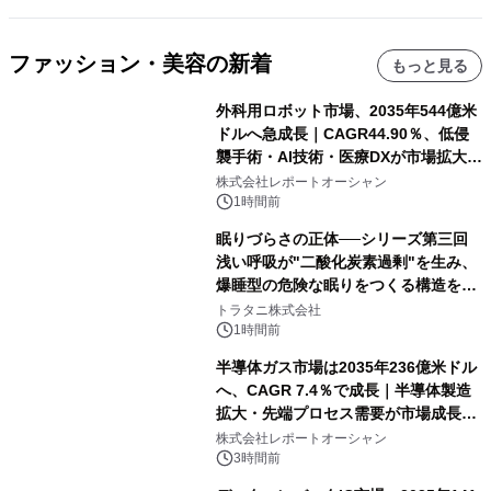
ファッション・美容の新着
もっと見る
外科用ロボット市場、2035年544億米
ドルへ急成長｜CAGR44.90％、低侵
襲手術・AI技術・医療DXが市場拡大を
牽引
株式会社レポートオーシャン
1時間前
眠りづらさの正体──シリーズ第三回
浅い呼吸が"二酸化炭素過剰"を生み、
爆睡型の危険な眠りをつくる構造を解
説
トラタニ株式会社
1時間前
半導体ガス市場は2035年236億米ドル
へ、CAGR 7.4％で成長｜半導体製造
拡大・先端プロセス需要が市場成長を
加速
株式会社レポートオーシャン
3時間前