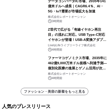
データコンバータIC市場、2035年141
億米ドルへ成長｜CAGR6.4％、AI・
5G・IoT需要が市場拡大を加速
株式会社レポートオーシャン
3時間前
Z世代で広がる「有線イヤホン再注
目」の流れに対応。USB Type-C対応
イヤホンが登場！USB-A変換アダプタ
ー付きでスマホからパソコンまで幅広
LivelyLifeライブリーライフ株式会社
く活用可能
4時間前
ファーマコゲノミクス市場、2035年に
462億9,000万米ドル規模へ到達予測―
個別化医療の進展とゲノム活用が次世
代ヘルスケア投資を加速
株式会社レポートオーシャン
4時間前
ファッション・美容の新着をもっと見る
人気のプレスリリース