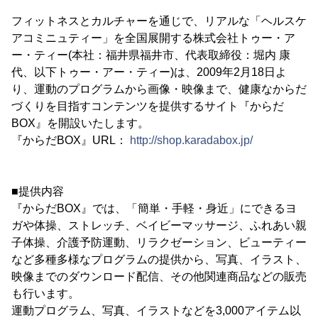
フィットネスとカルチャーを通じで、リアルな「ヘルスケ
アコミニュティー」を全国展開する株式会社トゥー・ア
ー・ティー(本社：福井県福井市、代表取締役：堀内 康
代、以下トゥー・アー・ティー)は、2009年2月18日よ
り、運動のプログラムから画像・映像まで、健康なからだ
づくりを目指すコンテンツを提供するサイト『からだ
BOX』を開設いたします。
『からだBOX』URL：
http://shop.karadabox.jp/
■提供内容
『からだBOX』では、「簡単・手軽・身近」にできるヨ
ガや体操、ストレッチ、ベイビーマッサージ、ふれあい親
子体操、介護予防運動、リラクゼーション、ビューティー
など多種多様なプログラムの提供から、写真、イラスト、
映像までのダウンロード配信、その他関連商品などの販売
も行います。
運動プログラム、写真、イラストなどを3,000アイテム以