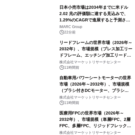
日本小売市場は2034年までに米ドル
2.02 兆の評価額に達する見込みで、
1.29%のCAGRで進展すると予測され
ています。
IMARC Group
22分前
リードフレームの世界市場（2026年～
2032年）、市場規模（プレス加工リー
ドフレーム、エッチング加工リードフ
レーム）・分析レポートを発表
株式会社マーケットリサーチセンター
11時間前
自動車用パワーシートモーターの世界
市場（2026年～2032年）、市場規模
（ブラシ付きDCモーター、ブラシレ
スDCモーター）・分析レポートを発
株式会社マーケットリサーチセンター
表
11時間前
医療用FPCの世界市場（2026年～
2032年）、市場規模（単層FPC、2層
FPC、多層FPC、リジッドフレックス
PCB）・分析レポートを発表
株式会社マーケットリサーチセンター