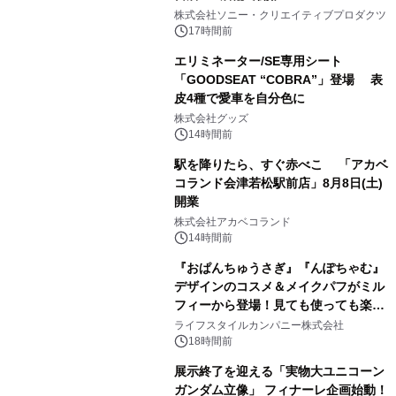
1
株式会社ソニー・クリエイティブプロダクツ
17時間前
エリミネーター/SE専用シート
「GOODSEAT “COBRA”」登場 表
皮4種で愛車を自分色に
2
株式会社グッズ
14時間前
駅を降りたら、すぐ赤べこ 「アカベ
コランド会津若松駅前店」8月8日(土)
開業
3
株式会社アカベコランド
14時間前
『おぱんちゅうさぎ』『んぽちゃむ』
デザインのコスメ＆メイクパフがミル
フィーから登場！見ても使っても楽し
4
い、ポップでキュートなコレクショ
ライフスタイルカンパニー株式会社
ン。
18時間前
展示終了を迎える「実物大ユニコーン
ガンダム立像」 フィナーレ企画始動！