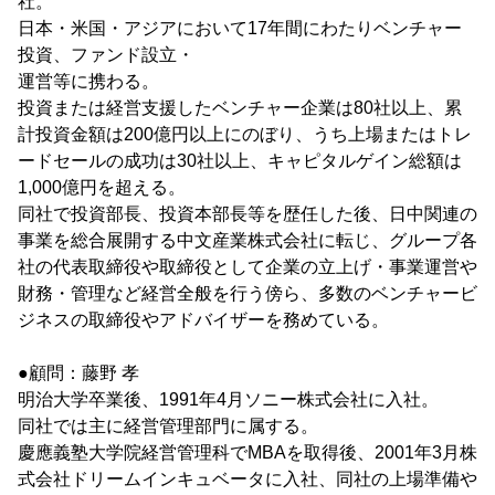
社。
日本・米国・アジアにおいて17年間にわたりベンチャー
投資、ファンド設立・
運営等に携わる。
投資または経営支援したベンチャー企業は80社以上、累
計投資金額は200億円以上にのぼり、うち上場またはトレ
ードセールの成功は30社以上、キャピタルゲイン総額は
1,000億円を超える。
同社で投資部長、投資本部長等を歴任した後、日中関連の
事業を総合展開する中文産業株式会社に転じ、グループ各
社の代表取締役や取締役として企業の立上げ・事業運営や
財務・管理など経営全般を行う傍ら、多数のベンチャービ
ジネスの取締役やアドバイザーを務めている。
●顧問：藤野 孝
明治大学卒業後、1991年4月ソニー株式会社に入社。
同社では主に経営管理部門に属する。
慶應義塾大学院経営管理科でMBAを取得後、2001年3月株
式会社ドリームインキュベータに入社、同社の上場準備や