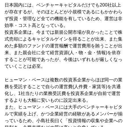
日本国内には、ベンチャーキャピタルだけでも200社以上
が存在するが、そのほとんどが小規模であるにもかかわら
ず投資・管理など全ての機能を有しているため、運営は非
効率・コスト高となっている。
投資系企業は、今までは新規公開市場が良かったことで株
式売却によるキャピタルゲインを得ることが出来、また集
めた多額のファンドの運営報酬で運営費用を賄うことが出
来、また親会社に全て経営資源(人・物・金・情報)を依存
することが可能であったが、今後はいずれもが厳しくなっ
ていくことは必至。
ヒューマン・ベースは複数の投資系企業からほぼ同一の業
務を受託することで自らの運営費(人件費・家賃等)を共通
化し、1社当たりの業務受託費を投資系企業が自前で運営
するよりも大幅に安いものに設定出来る。
また、ヒューマン・ベースには大手のベンチャーキャピタ
ルで実績を上げ、かつ企業経営の経験があるメンバーが揃
っているため、小島社長曰く「投資情報の収集や企業への