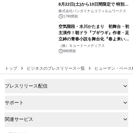
8月22日(土)から10日間限定で 特別映
5
像『UNICORN GUNDAM Statue ―
株式会社バンダイナムコフィルムワークス
BEYOND POSSIBILITY ―』を上映！
17時間前
空気階段・水川かたまり 初舞台・初
主演作！朝ドラ『ブギウギ』作者・足
立紳の青春小説を舞台化『春よ来い、
6
マジで来い』キービジュアル解禁！
（株）キョードーメディアス
9時間前
トップ
ビジネスのプレスリリース一覧
ヒューマン・ベース
プレスリリース配信
サポート
関連サービス