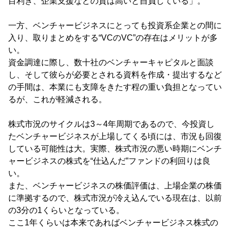
目利き、企業支援などの質は高いと自負している」。
一方、ベンチャービジネスにとっても投資系企業との間に
入り、取りまとめをする“VCのVC”の存在はメリットが多
い。
資金調達に際し、数十社のベンチャーキャピタルと面談
し、そして彼らが必要とされる資料を作成・提出するなど
の手間は、本業にも支障をきたす程の重い負担となってい
るが、これが軽減される。
株式市況のサイクルは3～4年周期であるので、今投資し
たベンチャービジネスが上場してくる頃には、市況も回復
している可能性は大。実際、株式市況の悪い時期にベンチ
ャービジネスの株式を“仕込んだ”ファンドの利回りは良
い。
また、ベンチャービジネスの株価評価は、上場企業の株価
に準拠するので、株式市況が冷え込んでいる現在は、以前
の3分の1くらいとなっている。
ここ1年くらいは本来であればベンチャービジネス株式の