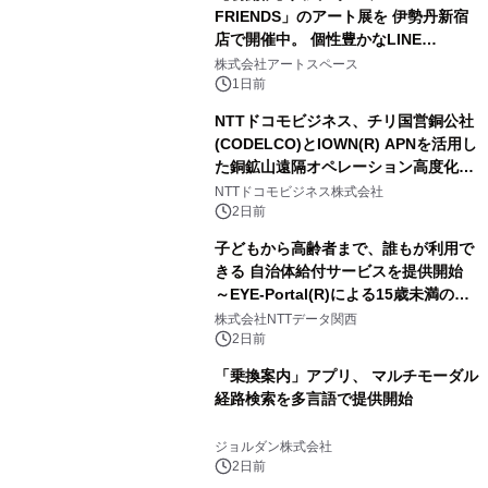
FRIENDS」のアート展を 伊勢丹新宿
店で開催中。 個性豊かなLINE
FRIENDSの仲間たちが インテリアア
株式会社アートスペース
ートとして新たな魅力を発信。
1日前
NTTドコモビジネス、チリ国営銅公社
(CODELCO)とIOWN(R) APNを活用し
た銅鉱山遠隔オペレーション高度化に
向けた調査・実証を開始
NTTドコモビジネス株式会社
2日前
子どもから高齢者まで、誰もが利用で
きる 自治体給付サービスを提供開始
～EYE-Portal(R)による15歳未満の本
人認証と デジタルデバイド対策で実現
株式会社NTTデータ関西
～
2日前
「乗換案内」アプリ、 マルチモーダル
経路検索を多言語で提供開始
ジョルダン株式会社
2日前