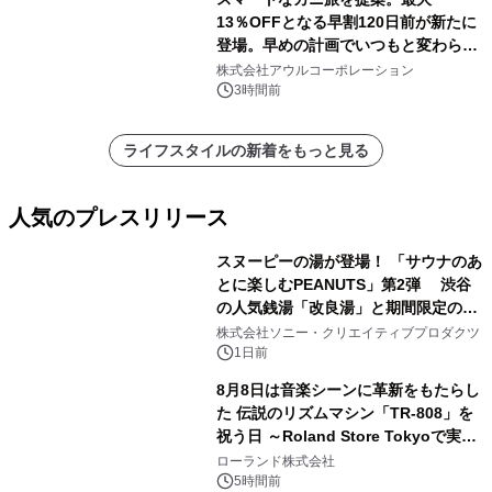
13％OFFとなる早割120日前が新たに
登場。早めの計画でいつもと変わらぬ
大人の冬旅を。ー夕日ヶ浦温泉「佳松
株式会社アウルコーポレーション
苑 別邸ふうか」ー
3時間前
ライフスタイルの新着をもっと見る
人気のプレスリリース
スヌーピーの湯が登場！ 「サウナのあ
とに楽しむPEANUTS」第2弾 渋谷
の人気銭湯「改良湯」と期間限定のコ
1
ラボレーション サウナイキタイコラ
株式会社ソニー・クリエイティブプロダクツ
ボグッズも発売決定！
1日前
8月8日は音楽シーンに革新をもたらし
た 伝説のリズムマシン「TR-808」を
祝う日 ～Roland Store Tokyoで実機
2
を展示しての 記念キャンペーンを開
ローランド株式会社
催 英国ラジオ「NTS」の 特別プログ
5時間前