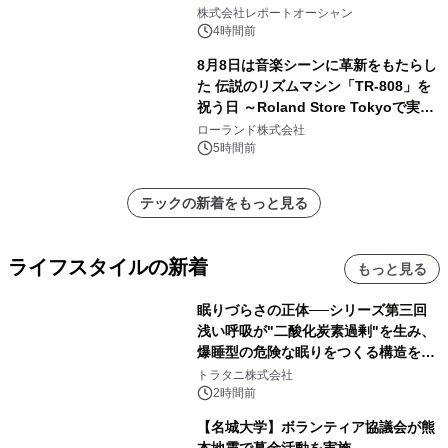
ー需要が成長を牽引
株式会社レポートオーシャン
4時間前
8月8日は音楽シーンに革新をもたらし
た 伝説のリズムマシン「TR-808」を
祝う日 ～Roland Store Tokyoで実機
を展示しての 記念キャンペーンを開
ローランド株式会社
催 英国ラジオ「NTS」の 特別プログ
5時間前
ラムや、「TR-808」を愛する伝説的
アーティストを フィーチャーしたアニ
テックの新着をもっと見る
メーションを公開～
ライフスタイルの新着
もっと見る
眠りづらさの正体──シリーズ第三回
浅い呼吸が"二酸化炭素過剰"を生み、
爆睡型の危険な眠りをつくる構造を解
説
トラタニ株式会社
2時間前
【名城大学】ボランティア協議会が熊