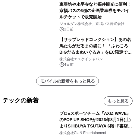
東尋坊や永平寺など福井観光に便利！
京福バスの6種の企画乗車券をモバイ
ルチケットで販売開始
ジョルダン株式会社、京福バス株式会社
2日前
【サラブレッドコレクション】あの名
馬たちがだるまの姿に！ 「ふわころ
BIGだるまぬいぐるみ」をEC限定で受
注販売開始
株式会社エスケイジャパン
4日前
モバイルの新着をもっと見る
テックの新着
もっと見る
プロeスポーツチーム『AXIZ WAVE』
のPOP UP SHOPが2026年8月1日(土)
よりSHIBUYA TSUTAYA 6階 IP書店で
開催決定！！
株式会社ClaN Entertainment