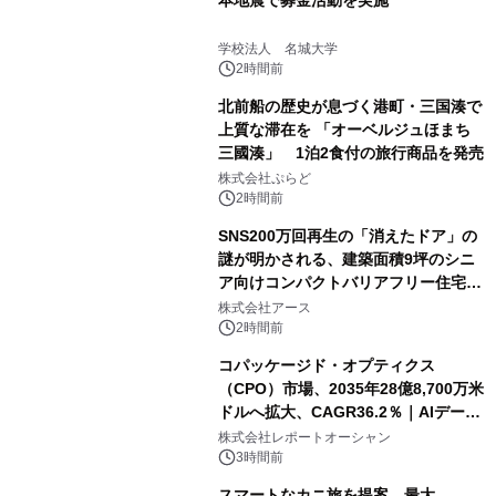
本地震で募金活動を実施
学校法人 名城大学
2時間前
北前船の歴史が息づく港町・三国湊で
上質な滞在を 「オーベルジュほまち
三國湊」 1泊2食付の旅行商品を発売
株式会社ぷらど
2時間前
SNS200万回再生の「消えたドア」の
謎が明かされる、建築面積9坪のシニ
ア向けコンパクトバリアフリー住宅が
誕生
株式会社アース
2時間前
コパッケージド・オプティクス
（CPO）市場、2035年28億8,700万米
ドルへ拡大、CAGR36.2％｜AIデータ
センター・高速光通信需要が成長を加
株式会社レポートオーシャン
速
3時間前
スマートなカニ旅を提案。最大