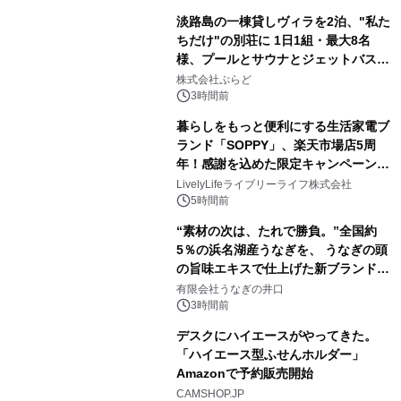
ラムや、「TR-808」を愛する伝説的
淡路島の一棟貸しヴィラを2泊、"私た
アーティストを フィーチャーしたアニ
ちだけ"の別荘に 1日1組・最大8名
メーションを公開～
様、プールとサウナとジェットバス付
3
きで Villa Mon Temps AWAJIの連泊
株式会社ぷらど
素泊りプラン
3時間前
暮らしをもっと便利にする生活家電ブ
ランド「SOPPY」、楽天市場店5周
年！感謝を込めた限定キャンペーンを
4
8月10日より開催
LivelyLifeライブリーライフ株式会社
5時間前
“素材の次は、たれで勝負。”全国約
5％の浜名湖産うなぎを、 うなぎの頭
の旨味エキスで仕上げた新ブランド
5
「井口の誉」誕生
有限会社うなぎの井口
3時間前
デスクにハイエースがやってきた。
「ハイエース型ふせんホルダー」
Amazonで予約販売開始
6
CAMSHOP.JP