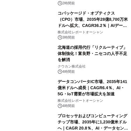
2時間前
コパッケージド・オプティクス
（CPO）市場、2035年28億8,700万米
ドルへ拡大、CAGR36.2％｜AIデータ
センター・高速光通信需要が成長を加
株式会社レポートオーシャン
速
3時間前
北海道の採用代行「リクルーティブ」
体制強化！富良野・ニセコの人手不足
を解消
クウカン株式会社
4時間前
データコンバータIC市場、2035年141
億米ドルへ成長｜CAGR6.4％、AI・
5G・IoT需要が市場拡大を加速
株式会社レポートオーシャン
4時間前
プロセッサおよびコンピューティング
チップ市場、2035年に1,230億米ドル
へ｜CAGR 20.8％、AI・データセンタ