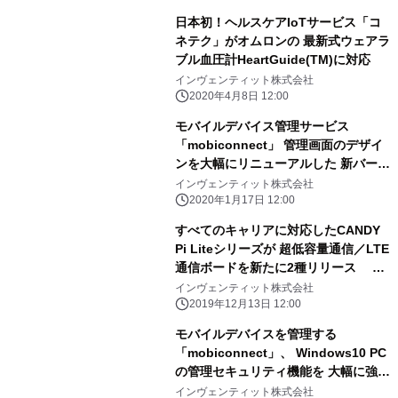
日本初！ヘルスケアIoTサービス「コ
ネテク」がオムロンの 最新式ウェアラ
ブル血圧計HeartGuide(TM)に対応
インヴェンティット株式会社
2020年4月8日 12:00
モバイルデバイス管理サービス
「mobiconnect」 管理画面のデザイ
ンを大幅にリニューアルした 新バージ
ョンをリリース
インヴェンティット株式会社
2020年1月17日 12:00
すべてのキャリアに対応したCANDY
Pi Liteシリーズが 超低容量通信／LTE
通信ボードを新たに2種リリース 12
月13日よりAmazonで販売開始！
インヴェンティット株式会社
2019年12月13日 12:00
モバイルデバイスを管理する
「mobiconnect」、 Windows10 PC
の管理セキュリティ機能を 大幅に強化
した新バージョンを12月6日にリリー
インヴェンティット株式会社