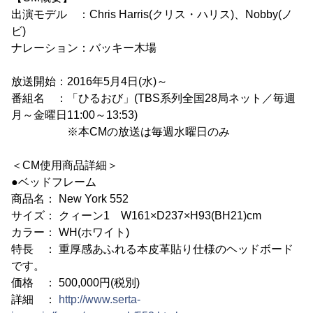
出演モデル ：Chris Harris(クリス・ハリス)、Nobby(ノ
ビ)
ナレーション：バッキー木場
放送開始：2016年5月4日(水)～
番組名 ：「ひるおび」(TBS系列全国28局ネット／毎週
月～金曜日11:00～13:53)
※本CMの放送は毎週水曜日のみ
＜CM使用商品詳細＞
●ベッドフレーム
商品名： New York 552
サイズ： クィーン1 W161×D237×H93(BH21)cm
カラー： WH(ホワイト)
特長 ： 重厚感あふれる本皮革貼り仕様のヘッドボード
です。
価格 ： 500,000円(税別)
詳細 ：
http://www.serta-