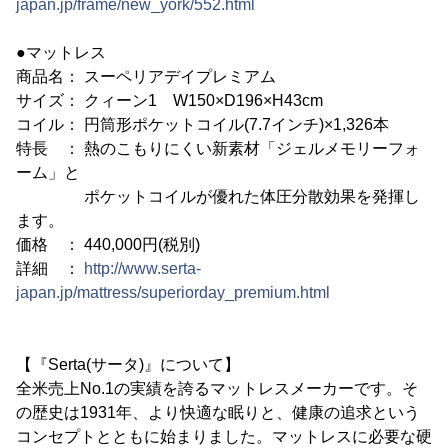
japan.jp/frame/new_york/552.html
●マットレス
商品名： スーペリアデイプレミアム
サイズ： クィーン1 W150×D196×H43cm
コイル： 円筒形ポケットコイル(7.7インチ)×1,326本
特長 ： 熱のこもりにくい新素材「ジェルメモリーフォ
ーム」と
ポケットコイルが優れた体圧分散効果を発揮し
ます。
価格 ： 440,000円(税別)
詳細 ：
http://www.serta-
japan.jp/mattress/superiorday_premium.html
【『Serta(サータ)』について】
全米売上No.1の実績を誇るマットレスメーカーです。そ
の歴史は1931年、より快適な眠りと、健康の追求という
コンセプトとともに始まりました。マットレスに必要な硬