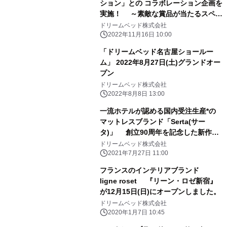
ション」との コラボレーション企画を
実施！ ～素敵な賞品が当たるスペシ
ャル・クリスマスフェア～
ドリームベッド株式会社
2022年11月16日 10:00
「ドリームベッド名古屋ショールー
ム」 2022年8月27日(土)グランドオー
プン
ドリームベッド株式会社
2022年8月8日 13:00
一流ホテルが認める国内受注生産*の
マットレスブランド「Serta(サー
タ)」 創立90周年を記念した新作マ
ットレスを発表
ドリームベッド株式会社
2021年7月27日 11:00
フランスのインテリアブランド
ligne roset 『リーン・ロゼ新宿』
が12月15日(日)にオープンしました。
ドリームベッド株式会社
2020年1月7日 10:45