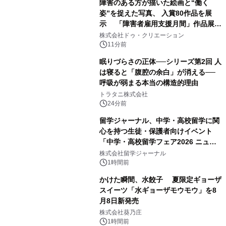
障害のある方が描いた絵画と“働く
姿”を捉えた写真、 入賞80作品を展
示 「障害者雇用支援月間」作品展示
会を 東京・愛知で開催
株式会社ドゥ・クリエーション
11分前
眠りづらさの正体──シリーズ第2回 人
は寝ると「腹腔の余白」が消える──
呼吸が弱まる本当の構造的理由
トラタニ株式会社
24分前
留学ジャーナル、中学・高校留学に関
心を持つ生徒・保護者向けイベント
「中学・高校留学フェア2026 ニュー
ジーランド＆オーストラリア」を
株式会社留学ジャーナル
9/12(土)に開催
1時間前
かけた瞬間、水餃子 夏限定ギョーザ
スイーツ「水ギョーザモウモウ」を8
月8日新発売
株式会社葵乃庄
1時間前