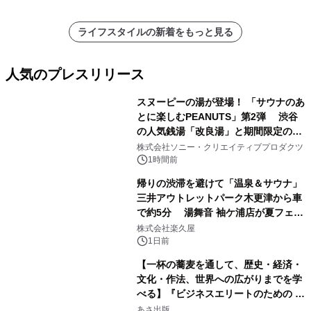
ライフスタイルの新着をもっと見る
人気のプレスリリース
スヌーピーの湯が登場！ 「サウナのあ
とに楽しむPEANUTS」第2弾 渋谷
の人気銭湯「改良湯」と期間限定のコ
1
ラボレーション サウナイキタイコラ
株式会社ソニー・クリエイティブプロダクツ
ボグッズも発売決定！
1時間前
帰りの渋滞を避けて「温泉＆サウナ」
三井アウトレットパーク木更津から車
で約5分 湯舞音 袖ケ浦店が夏フェア
2
メニューを提供
株式会社楽久屋
1日前
【一杯の蕎麦を通して、歴史・経済・
文化・作法、世界への広がりまでを学
べる】『ビジネスエリートのための 教
3
養としての蕎麦』2026年8月25日
あさ出版