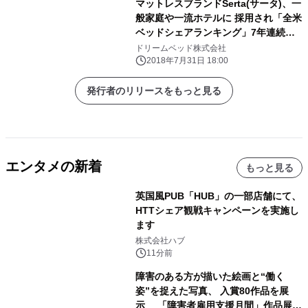
マットレスブランドSerta(サータ)、一
般家庭や一流ホテルに 採用され「全米
ベッドシェアランキング」7年連続売
上No.1
ドリームベッド株式会社
2018年7月31日 18:00
発行者のリリースをもっと見る
エンタメの新着
もっと見る
英国風PUB「HUB」の一部店舗にて、
HTTシェア観戦キャンペーンを実施し
ます
株式会社ハブ
11分前
障害のある方が描いた絵画と“働く
姿”を捉えた写真、 入賞80作品を展
示 「障害者雇用支援月間」作品展示