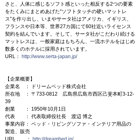
さと、人体に感じるソフト感といった相反する2つの要素
をたくみにまとめあげた“ソフトタッチの硬いマットレ
ス”を作り出し、いまやサータ社はアメリカ、イギリス、
フランスや日本等、世界27カ国にて60社近いライセンス
契約を結んでいます。そして、サータ社がこだわり続ける
マットレスは、一般家庭はもちろん、一流ホテルをはじめ
数多くのホテルに採用されています。
URL：
http://www.serta-japan.jp/
【企業概要】
企業名 ： ドリームベッド株式会社
所在地 ： 〒733-0812 広島県広島市西区己斐本町3-12-
39
創業 ： 1950年10月1日
代表 ： 代表取締役社長 渡辺 博之
事業内容： ベッド・リビングソファ・インテリア用品の
製造、販売
URL ：
http://dreambed.jp/