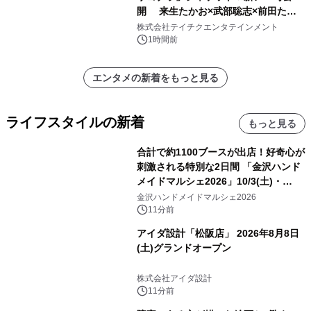
開 来生たかお×武部聡志×前田たか
ひろの豪華タッグ
株式会社テイチクエンタテインメント
1時間前
エンタメの新着をもっと見る
ライフスタイルの新着
もっと見る
合計で約1100ブースが出店！好奇心が
刺激される特別な2日間 「金沢ハンド
メイドマルシェ2026」10/3(土)・
10/4(日)開催
金沢ハンドメイドマルシェ2026
11分前
アイダ設計「松阪店」 2026年8月8日
(土)グランドオープン
株式会社アイダ設計
11分前