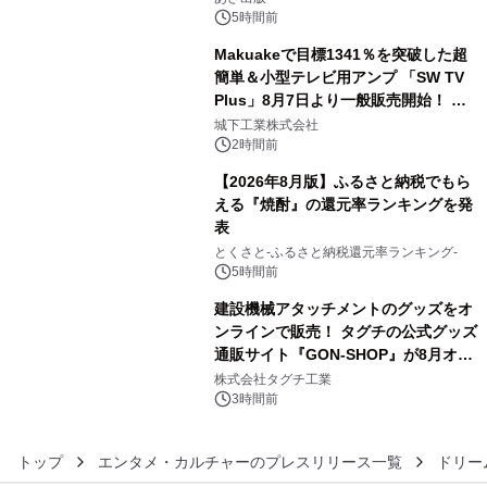
（火）発売
5時間前
Makuakeで目標1341％を突破した超
簡単＆小型テレビ用アンプ 「SW TV
Plus」8月7日より一般販売開始！ ケ
4
ーブル1本つなぐだけ、テレビの音が
城下工業株式会社
ぐっと豊かに
2時間前
【2026年8月版】ふるさと納税でもら
える『焼酎』の還元率ランキングを発
表
5
とくさと-ふるさと納税還元率ランキング-
5時間前
建設機械アタッチメントのグッズをオ
ンラインで販売！ タグチの公式グッズ
通販サイト『GON-SHOP』が8月オー
6
プン
株式会社タグチ工業
3時間前
トップ
エンタメ・カルチャーのプレスリリース一覧
ドリー