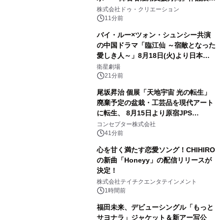
会を 東京・愛知で開催
株式会社ドゥ・クリエーション
11分前
バイ・ルー×ツォン・シュンシー共演
の中国ドラマ「臨江仙 ～宿敵となった
愛しき人～」8月18日(火)より日本初
放送！YouTubeにて8月11日(火)より
衛星劇場
第1話期間限定公開！CS衛星劇場
21分前
尾坂昇治 個展「天地宇宙 光の転生」
廃棄予定の盆栽・工芸品を現代アート
に転生、 8月15日より原宿JPS
Galleryにて約30点を展示
コンセプター株式会社
41分前
心を甘く満たす恋愛ソング！CHIHIRO
の新曲「Honeyy」の配信リリースが
決定！
株式会社テイチクエンタテインメント
1時間前
福田未来、デビューシングル「もっと
サヨナラ」ジャケット＆新アー写公