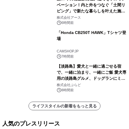
ベーション！内と外をつなぐ「土間リ
ビング」で新たな暮らしを叶えた施工
事例を株式会社アースが公開
株式会社アース
6時間前
「Honda CB250T HAWK」Tシャツ登
場
CAMSHOP.JP
7時間前
【淡路島】愛犬と一緒に過ごせる宿
で、一緒に泊まり、一緒にご飯 愛犬専
用の淡路島グルメ、ドッグランにミニ
プール グランピングとトレーラーハウ
株式会社ぷらど
スの2施設で
8時間前
ライフスタイルの新着をもっと見る
人気のプレスリリース