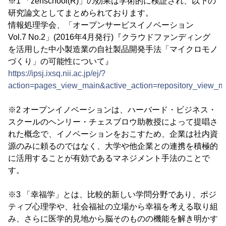
※1 「zenschool(R)」の効果は学術的に検証され、以下の
研究論文としてまとめられております。
情報処理学会、「オープンサービスイノベーション
Vol.7 No.2」(2016年4月発行)『クラウドファンディング
を活用した中小製造業の自社製品開発手法「マイクロモノ
づくり」の可能性について』
https://ipsj.ixsq.nii.ac.jp/ej/?
action=pages_view_main&active_action=repository_view_
※2 オープンイノベーションは、ハーバード・ビジネス・
スクールのヘンリー・チェスブロウ助教授によって提唱さ
れた概念で、イノベーションをおこすため、企業は社内資
源のみに頼るのではなく、大学や他企業との連携を積極的
に活用することが有効であるマネジメント手法のことで
す。
※3 「幸福学」とは、比較的新しい学問分野であり、ポジ
ティブ心理学や、社会福祉の立場から幸福を考える取り組
み、さらに医学的見地から脳そのものの機能を解き明かす