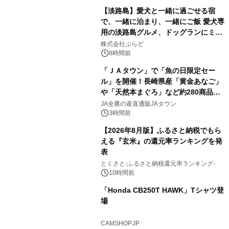
【淡路島】愛犬と一緒に過ごせる宿
で、一緒に泊まり、一緒にご飯 愛犬専
用の淡路島グルメ、ドッグランにミニ
1
プール グランピングとトレーラーハウ
株式会社ぷらど
スの2施設で
8時間前
「ＪＡタウン」で「魚の日限定セー
ル」を開催！長崎県産「黄金あなご」
や「天然本まぐろ」など約280商品を
2
販売！～毎月１０日の定例企画～
JA全農の産直通販JAタウン
3時間前
【2026年8月版】ふるさと納税でもら
える『玄米』の還元率ランキングを発
表
3
とくさと-ふるさと納税還元率ランキング-
10時間前
「Honda CB250T HAWK」Tシャツ登
場
4
CAMSHOP.JP