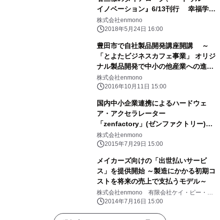
イノベーション』6/13刊行 幸福学の
前野教授等を迎え、出版記念イベント
株式会社enmono
も6/8開催
2018年5月24日 16:00
豊田市で自社製品開発講座開講 ～
「とよたビジネスカフェ事業」 オリジ
ナル製品開発で中小の他産業への進出
を支援する～
株式会社enmono
2016年10月11日 15:00
国内中小企業連携によるハードウェ
ア・アクセラレーター
「zenfactory」(ゼンファクトリー)を
提供開始
株式会社enmono
2015年7月29日 15:00
メイカーズ向けの「出世払いサービ
ス」を提供開始 ～製造にかかる初期コ
ストを将来の売上で支払うモデル～
株式会社enmono 有限会社ケイ・ピー・デ
ィ
2014年7月16日 15:00