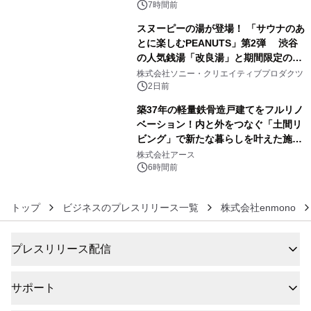
7時間前
スヌーピーの湯が登場！ 「サウナのあ
とに楽しむPEANUTS」第2弾 渋谷
の人気銭湯「改良湯」と期間限定のコ
5
ラボレーション サウナイキタイコラ
株式会社ソニー・クリエイティブプロダクツ
ボグッズも発売決定！
2日前
築37年の軽量鉄骨造戸建てをフルリノ
ベーション！内と外をつなぐ「土間リ
ビング」で新たな暮らしを叶えた施工
6
事例を株式会社アースが公開
株式会社アース
6時間前
トップ
ビジネスのプレスリリース一覧
株式会社enmono
プレスリリース配信
サポート