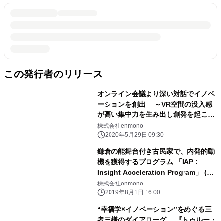
この発行者のリリース
オンライン会議より深い対話でイノベ
ーションを創出 ～VR空間の没入感
が高い集中力を生み出し創発を起こす
「zenschoolVR」～
株式会社enmono
2020年5月29日 09:30
鎌倉の能舞台付き古民家で、内発的動
機を獲得するプログラム 「IAP :
Insight Acceleration Program」 (イ
ンサイト・アクセラレーション・プロ
株式会社enmono
グラム) を2019年8月28日(水)提供開始
2019年8月1日 16:00
“幸福学×イノベーション”をめぐる三
者三様のダイアローグ、 『トゥルー・