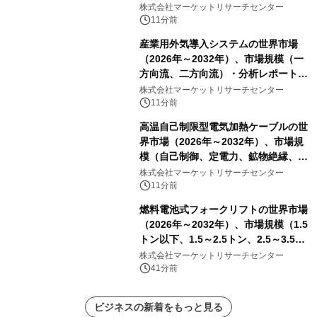
他）・分析レポートを発表
株式会社マーケットリサーチセンター
11分前
産業用外気導入システムの世界市場
（2026年～2032年）、市場規模（一
方向流、二方向流）・分析レポートを
発表
株式会社マーケットリサーチセンター
11分前
高温自己制限型電気加熱ケーブルの世
界市場（2026年～2032年）、市場規
模（自己制御、定電力、鉱物絶縁、表
皮効果）・分析レポートを発表
株式会社マーケットリサーチセンター
11分前
燃料電池式フォークリフトの世界市場
（2026年～2032年）、市場規模（1.5
トン以下、1.5～2.5トン、2.5～3.5ト
ン、3.5～5.0トン、その他）・分析レ
株式会社マーケットリサーチセンター
ポートを発表
41分前
ビジネスの新着をもっと見る