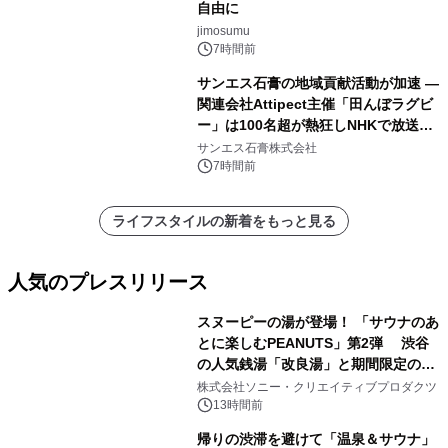
自由に
jimosumu
7時間前
サンエス石膏の地域貢献活動が加速 ―
関連会社Attipect主催「田んぼラグビ
ー」は100名超が熱狂しNHKで放送さ
れました。
サンエス石膏株式会社
7時間前
ライフスタイルの新着をもっと見る
人気のプレスリリース
スヌーピーの湯が登場！ 「サウナのあ
とに楽しむPEANUTS」第2弾 渋谷
の人気銭湯「改良湯」と期間限定のコ
1
ラボレーション サウナイキタイコラ
株式会社ソニー・クリエイティブプロダクツ
ボグッズも発売決定！
13時間前
帰りの渋滞を避けて「温泉＆サウナ」