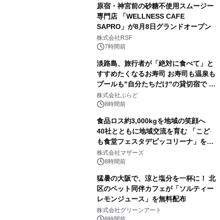
原宿・神宮前の砂糖不使用スムージー
専門店 「WELLNESS CAFE
SAPRO」が8月8日グランドオープン
株式会社RSF
7時間前
淡路島、旅行者が「絶対に食べて」と
すすめたくなるお寿司 お寿司も温泉も
プールも"自分たちだけ"の貸切宿で 1
日1組限定「岩屋温泉 絵島別庭 海と
株式会社ぷらど
森」の握り寿司プラン
8時間前
食品ロス約3,000kgを地域の笑顔へ
40社とともに地域交流を育む 「こど
も食堂フェスタデピッコリーナ」を9
月5日(土)開催
株式会社マザーズ
8時間前
猛暑の大阪で、涼と塩分を一杯に！ 北
区のペット同伴カフェが「ソルティー
レモンジュース」を無料配布
株式会社グリーンアート
8時間前