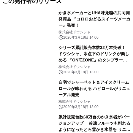
この発行者のリリース
かき氷メーカーとUHA味覚糖の共同開
発商品 『コロロおどるスイーツメーカ
ー』発売！
株式会社ドウシシャ
2020年3月18日 14:00
シリーズ累計販売本数32万本突破！
ドウシシャ、氷点下のドリンクが楽し
める 『ON℃ZONE』のタンブラーと
ジョッキに新タイプ登場
株式会社ドウシシャ
2020年3月18日 13:00
自宅でシャーベット＆アイスクリーム
ロールが味わえる ハピロールがリニュ
ーアル発売
株式会社ドウシシャ
2020年3月18日 13:00
累計販売台数60万台のかき氷器がバー
ジョンアップ 冷凍フルーツも削れる
ようになったとろ雪かき氷器を リニュ