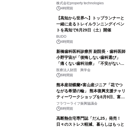
PropTechはどう組み替えるか）｜
株式会社property technologies
PropTech-Lab
4時間前
【高知から世界へ】トップランナーと
一緒に走るトレイルランニングイベン
トを高知で8月29日（土）開催
BUDO
4時間前
新橋歯科医科診療所 副院長・歯科医師
小野宇宙が「後悔しない歯科選び」
「痛くない歯科治療」「不安がない治
療計画」をテーマに専門監修
医療法人財団 興学会
6時間前
熊本産胡蝶蘭×富山産ジニア「花でつ
ながる希望の輪」 熊本復興支援チャリ
ティーワークショップを8月9日、富
山・射水で開催
フラワーライフ振興協議会
6時間前
高断熱住宅専門誌「だん25」発売！
日々のストレス軽減、暮らしはもっと