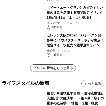
【イー・エー・グラン】みずみずしい
桃の甘みを堪能する期間限定ドリンク
2種が8月1日（土）より登場！
株式会社ピー・エス・コープ
10時間前
セレッソ大阪の2026／27シーズン開
幕戦に 「ウメダチーズラボ」が出店！
限定スイーツ販売＆選手直筆サイング
ッズが当たる抽選会を 8月8日に開催
株式会社ヤマタカ
11時間前
グルメの新着をもっと見る
ライフスタイルの新着
もっと見る
住まいを選び直す自由 ー住宅流動性と
人生設計の経済学ー （第４回：取引の
重さの経済学──情報・信頼・制度を