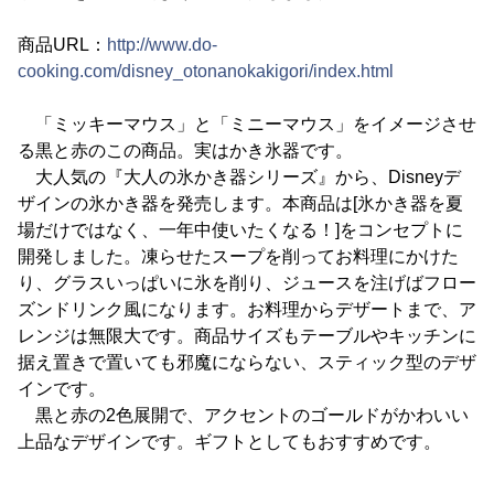
商品URL：
http://www.do-
cooking.com/disney_otonanokakigori/index.html
「ミッキーマウス」と「ミニーマウス」をイメージさせ
る黒と赤のこの商品。実はかき氷器です。
大人気の『大人の氷かき器シリーズ』から、Disneyデ
ザインの氷かき器を発売します。本商品は[氷かき器を夏
場だけではなく、一年中使いたくなる！]をコンセプトに
開発しました。凍らせたスープを削ってお料理にかけた
り、グラスいっぱいに氷を削り、ジュースを注げばフロー
ズンドリンク風になります。お料理からデザートまで、ア
レンジは無限大です。商品サイズもテーブルやキッチンに
据え置きで置いても邪魔にならない、スティック型のデザ
インです。
黒と赤の2色展開で、アクセントのゴールドがかわいい
上品なデザインです。ギフトとしてもおすすめです。