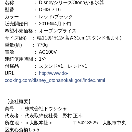
名称 ： DisneyシリーズOtonaかき氷器
型番 ： DHISD-16
カラー ： レッド/ブラック
販売開始日 ： 2016年4月下旬
希望小売価格： オープンプライス
サイズ(約) ： 幅11奥行12×高さ31cm(スタンド含まず)
重量(約) ： 770g
電源 ： AC100V
連続使用時間： 1分
付属品 ： スタンド×1、レシピ×1
URL ：
http://www.do-
cooking.com/disney_otonanokakigori/index.html
【会社概要】
商号 ： 株式会社ドウシシャ
代表者： 代表取締役社長 野村 正幸
所在地： ＜大阪本社＞ 〒542-8525 大阪市中央
区東心斎橋1-5-5