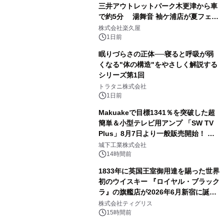
三井アウトレットパーク木更津から車
で約5分 湯舞音 袖ケ浦店が夏フェア
2
メニューを提供
株式会社楽久屋
1日前
眠りづらさの正体──寝ると呼吸が弱
くなる"体の構造"をやさしく解説する
シリーズ第1回
3
トラタニ株式会社
1日前
Makuakeで目標1341％を突破した超
簡単＆小型テレビ用アンプ 「SW TV
Plus」8月7日より一般販売開始！ ケ
4
ーブル1本つなぐだけ、テレビの音が
城下工業株式会社
ぐっと豊かに
14時間前
1833年に英国王室御用達を賜った世界
初のウイスキー 『ロイヤル・ブラック
ラ』の旗艦店が2026年6月新宿に誕
5
生 バカルディ ジャパンと連携した
株式会社ティグリス
没入型バー「BAR Arca」
15時間前