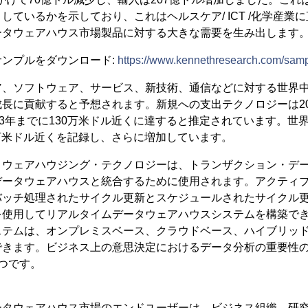
しているかを示しており、これはヘルスケア/ ICT /化学産業
ータウェアハウス市場製品に対する大きな需要を生み出します
ンプルをダウンロード:
https://www.kennethresearch.com/sam
、ソフトウェア、サービス、新技術、通信などに対する世界中
長に貢献すると予想されます。新規への支出テクノロジーは20
23年までに130万米ドル近くに達すると推定されています。世界
00万米ドル近くを記録し、さらに増加しています。
・ウェアハウジング・テクノロジーは、トランザクション・デ
データウェアハウスと統合するために使用されます。アクティブ
バッチ処理されたサイクル更新とスケジュールされたサイクル
を使用してリアルタイムデータウェアハウスシステムを構築で
ステムは、オンプレミスベース、クラウドベース、ハイブリッ
できます。ビジネス上の意思決定におけるデータ分析の重要性
つです。
ータウェアハウス市場のエンドユーザーは、ビジネス組織、研