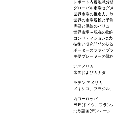
レポート内容地域分
グローバル市場セグ
世界市場の推進力、
世界の市場規模と予測 20
需要と供給のバリュ
世界市場 – 現在の動
コンペティション&大
技術と研究開発の状
ポーターズファイブ
主要プレーヤーの戦
北アメリカ
米国およびカナダ
ラテン アメリカ
メキシコ、ブラジル
西ヨーロッパ
EU5(ドイツ、フラ
北欧諸国(デンマーク