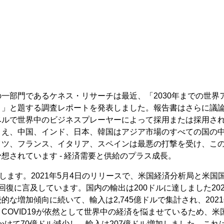
一部門であるケネス・リサーチは最近、「2030年までの世界
ト」と題する調査レポートを発表しました。報告書はさらに議
ベルで世界中のビジネスプレーヤーによって採用または採用さ
まえ、中国、インド、日本、韓国はアジア市場のすべての国の
ツ、フランス、イタリア、スペインは最悪の打撃を受け、この打
予想されています - 経済需要と供給のプラス成長。
復します。2021年5月4日のリリースで、米国経済分析局と米国国
回復に言及しています。国内の輸出は200ドルに達しました2021
な増加傾向に続いて、輸入は2,745億ドルで集計され、2021
COVID19が依然として世界中の経済を悩ませているため、米国
月にかけて70億ドル減少し、輸入は207億ドル増加しました。こ