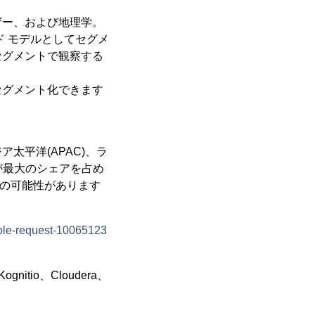
ザー、および地理学。
 モデルとしてセグメ
セグメントで観察する
セグメント化できます
太平洋(APAC)、ラ
が最大のシェアを占め
長の可能性があります
ple-request-10065123
tio、Cloudera、