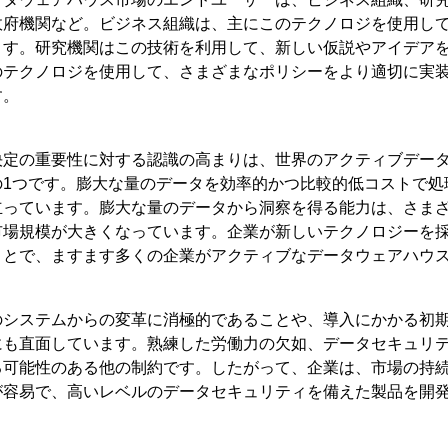
政府機関など。ビジネス組織は、主にこのテクノロジを使用し
ます。研究機関はこの技術を利用して、新しい仮説やアイデア
のテクノロジを使用して、さまざまなポリシーをより適切に実
す。
決定の重要性に対する認識の高まりは、世界のアクティブデー
の1つです。膨大な量のデータを効率的かつ比較的低コストで処
立っています。膨大な量のデータから洞察を得る能力は、さま
市場規模が大きくなっています。企業が新しいテクノロジーを
ことで、ますます多くの企業がアクティブなデータウェアハウ
のシステムからの変革に消極的であることや、導入にかかる初
にも直面しています。熟練した労働力の欠如、データセキュリ
る可能性のある他の制約です。したがって、企業は、市場の持
が容易で、高いレベルのデータセキュリティを備えた製品を開