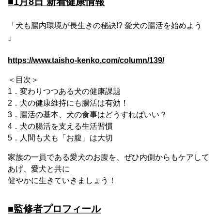
■1月8日 新着健康情報
「犬も腸内環境が長生きの秘訣!? 愛犬の腸活を始めよう
」
https://www.taisho-kenko.com/column/139/
＜目次＞
1．変わりつつある犬の健康課題
2．犬の健康維持にも腸活は有効！
3．腸活の基本、犬の食事はどうすればいい？
4．犬の腸活を支える生活習慣
5．人間も犬も「お腹」は大切
家族の一員である愛犬のお腹を、ぜひ内側からもケアして
あげ、愛犬と共に
健やかに生きていきましょう！
■監修者プロフィール