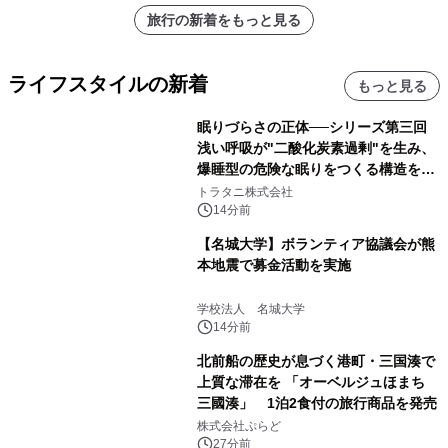
旅行の新着をもっと見る
ライフスタイルの新着
もっと見る
眠りづらさの正体──シリーズ第三回
浅い呼吸が"二酸化炭素過剰"を生み、
爆睡型の危険な眠りをつくる構造を解
説
トラタニ株式会社
14分前
【名城大学】ボランティア協議会が熊
本地震で募金活動を実施
学校法人 名城大学
14分前
北前船の歴史が息づく港町・三国湊で
上質な滞在を 「オーベルジュほまち
三國湊」 1泊2食付の旅行商品を発売
株式会社ぷらど
27分前