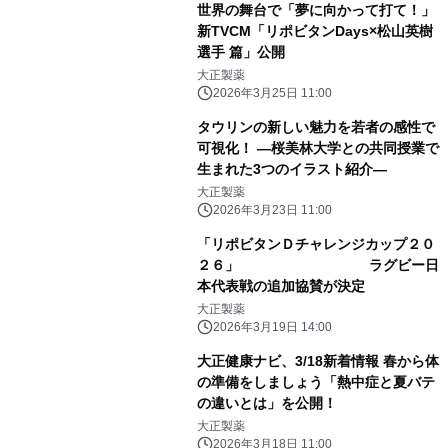
世界の舞台で「夢に向かって打て！」
新TVCM「リポビタンDays×松山英樹
選手 篇」公開
大正製薬
2026年3月25日 11:00
タウリンの新しい魅力を若者の感性で
可視化！ ―桜美林大学との共同授業で
生まれた3つのイラスト紹介―
大正製薬
2026年3月23日 11:00
「リポビタンＤチャレンジカップ２０
２６」 ラグビー日
本代表戦の追加協賛が決定
大正製薬
2026年3月19日 14:00
大正健康ナビ、3/18新着情報 春から体
の準備をしましょう「熱中症と夏バテ
の違いとは」を公開！
大正製薬
2026年3月18日 11:00