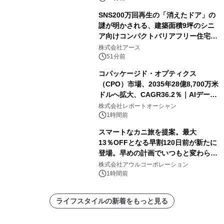
SNS200万回再生の「消えたドア」の
謎が明かされる、建築面積9坪のシニ
ア向けコンパクトバリアフリー住宅が
誕生
株式会社アース
51分前
コパッケージド・オプティクス
（CPO）市場、2035年28億8,700万米
ドルへ拡大、CAGR36.2％｜AIデータ
センター・高速光通信需要が成長を加
株式会社レポートオーシャン
速
1時間前
スマートなカニ旅を提案。最大
13％OFFとなる早割120日前が新たに
登場。早めの計画でいつもと変わらぬ
大人の冬旅を。ー夕日ヶ浦温泉「佳松
株式会社アウルコーポレーション
苑 別邸ふうか」ー
1時間前
ライフスタイルの新着をもっと見る