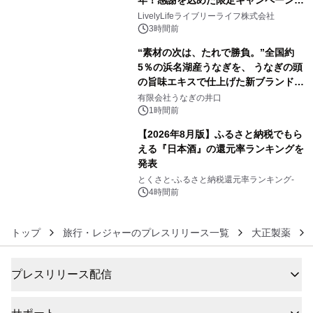
年！感謝を込めた限定キャンペーンを
4
8月10日より開催
LivelyLifeライブリーライフ株式会社
3時間前
“素材の次は、たれで勝負。”全国約
5％の浜名湖産うなぎを、 うなぎの頭
の旨味エキスで仕上げた新ブランド
5
「井口の誉」誕生
有限会社うなぎの井口
1時間前
【2026年8月版】ふるさと納税でもら
える『日本酒』の還元率ランキングを
発表
6
とくさと-ふるさと納税還元率ランキング-
4時間前
トップ
旅行・レジャーのプレスリリース一覧
大正製薬
プレスリリース配信