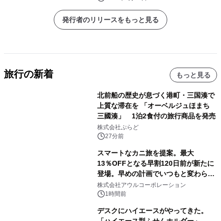
発行者のリリースをもっと見る
旅行の新着
もっと見る
北前船の歴史が息づく港町・三国湊で
上質な滞在を 「オーベルジュほまち
三國湊」 1泊2食付の旅行商品を発売
株式会社ぷらど
27分前
スマートなカニ旅を提案。最大
13％OFFとなる早割120日前が新たに
登場。早めの計画でいつもと変わらぬ
大人の冬旅を。ー夕日ヶ浦温泉「佳松
株式会社アウルコーポレーション
苑 別邸ふうか」ー
1時間前
デスクにハイエースがやってきた。