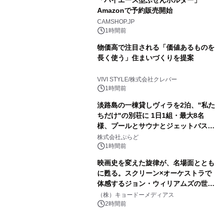
「ハイエース型ふせんホルダー」
Amazonで予約販売開始
CAMSHOP.JP
1時間前
物価高で注目される「価値あるものを
長く使う」住まいづくりを提案
VIVI STYLE/株式会社クレバー
1時間前
淡路島の一棟貸しヴィラを2泊、"私た
ちだけ"の別荘に 1日1組・最大8名
様、プールとサウナとジェットバス付
きで Villa Mon Temps AWAJIの連泊
株式会社ぷらど
素泊りプラン
1時間前
映画史を変えた旋律が、名場面ととも
に甦る。スクリーン×オーケストラで
体感するジョン・ウィリアムズの世
界。ジョン・ウィリアムズ：シネマ・
（株）キョードーメディアス
スペクタキュラー・コンサート 開催決
2時間前
定！