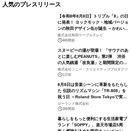
人気のプレスリリース
【令和8年8月8日】トリプル「8」の日
に発表！ ヨックモック・地域バージョ
ンの秋田デザイン缶が誕生 ～かわいい
1
秋田犬の子犬と秋田の四季と名所を巡
株式会社秋田ケーブルテレビ
るパッケージ～ 9月1日(火)秋田県内で
4時間前
販売開始
スヌーピーの湯が登場！ 「サウナのあ
とに楽しむPEANUTS」第2弾 渋谷
の人気銭湯「改良湯」と期間限定のコ
2
ラボレーション サウナイキタイコラ
株式会社ソニー・クリエイティブプロダクツ
ボグッズも発売決定！
1日前
8月8日は音楽シーンに革新をもたらし
た 伝説のリズムマシン「TR-808」を
祝う日 ～Roland Store Tokyoで実機
3
を展示しての 記念キャンペーンを開
ローランド株式会社
催 英国ラジオ「NTS」の 特別プログ
3時間前
ラムや、「TR-808」を愛する伝説的
暮らしをもっと便利にする生活家電ブ
アーティストを フィーチャーしたアニ
ランド「SOPPY」、楽天市場店5周
メーションを公開～