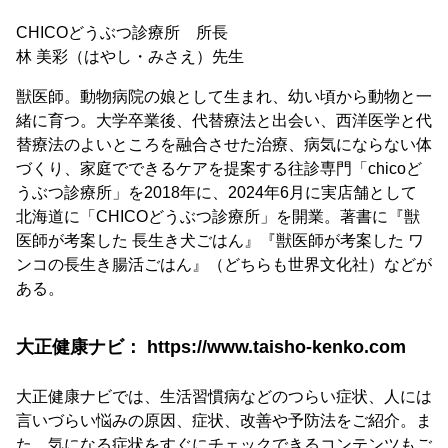
CHICOどうぶつ診療所 所長
林 美彩（はやし・みさえ）先生
獣医師。動物病院の娘として生まれ、幼い頃から動物と一
緒に育つ。大学卒業後、代替療法と出会い、西洋医学と代
替療法のよいところを融合させた治療、病気にならない体
づくり、家庭でできるケアを提案する往診専門「chicoど
うぶつ診療所」を2018年に、2024年6月に実店舗として
北海道に「CHICOどうぶつ診療所」を開業。著書に『獣
医師が考案した 長生き犬ごはん』『獣医師が考案した ワ
ンコの長生き腸活ごはん』（どちらも世界文化社）などが
ある。
大正健康ナビ： https://www.taisho-kenko.com
大正健康ナビでは、生活習慣病などのつらい症状、人には
言いづらい悩みの原因、症状、改善や予防法をご紹介。ま
た、気になる症状をすぐにチェックできるコンテンツもご