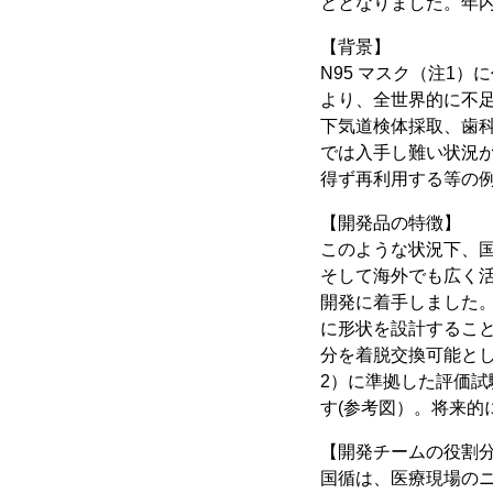
ととなりました。年
【背景】
N95 マスク（注1
より、全世界的に不
下気道検体採取、歯科
では入手し難い状況が
得ず再利用する等の
【開発品の特徴】
このような状況下、
そして海外でも広く活
開発に着手しました
に形状を設計するこ
分を着脱交換可能とし
2）に準拠した評価試
す(参考図）。将来的に
【開発チームの役割
国循は、医療現場の