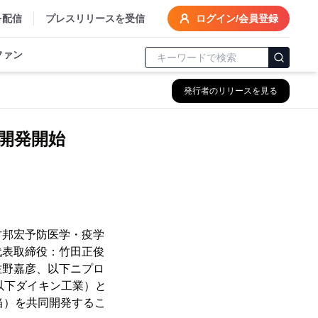
を配信
プレスリリースを受信
ログイン/会員登録
ファン
発行者のリリースを見る
開発開始
村邦宏予防医学・疫学
代表取締役：竹田正俊
佐野嘉彦、以下ニプロ
以下ダイキン工業）と
当）を共同開発するこ