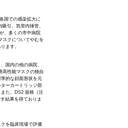
界各国での感染拡大に
内吸引、気管内挿管、
すが、多くの市中病院
 マスクについてやむを
あります。
く、国内の他の病院、
療用高性能マスクの独自
標準的な顔面形状を元
ルターカートリッジ部
た、DS2 規格（注
示す結果を得ておりま
スクを臨床現場で評価