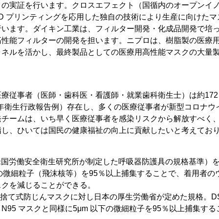
トの実証を行います。クロスエフェクト（国循内のオープンイノ
D プリンティングを応用した独自の技術により生産に向けた
行います。ダイキン工業は、フィルター開発・化成品開発で培
高性能フィルターの開発を担います。ニプロは、樹脂製の医療
ャネルを活かし、最終製品としての医療用高性能マスクの大量
療従事者（医師・歯科医・看護師・就業歯科衛生士）は約172 
 年衛生行政報告例）存在し、多くの医療従事者が新型コロナウ
発チームは、いち早く医療従事者を感染リスクから解放すべく
指し、ひいては国民の健康福祉の向上に貢献したいと考えてお
格（米国労働安全衛生研究所が制定した呼吸器防護具の規格基準）
下の微細粒子（飛沫核等）を95％以上捕集することで、着用者の
スクを減じることができる。
い捨て式防じんマスクに対し日本の厚生労働省が定めた規格。DS
N95 マスクと同様に5μm 以下の微細粒子を95％以上捕集する