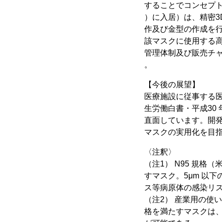
することでコンセプ
）に入居）は、精密3
作及び金型の作成を
該マスクに使用する
管理体制及び販売チ
。
【今後の展望】
医療施設に従事する医
生労働白書・平成30
直面しています。開
マスクの実用化を目
〈注釈〉
（注1） N95 規
すマスク。5μm 以
ス等病原体の感染リ
（注2） 産業用の使
格を満たすマスクは、