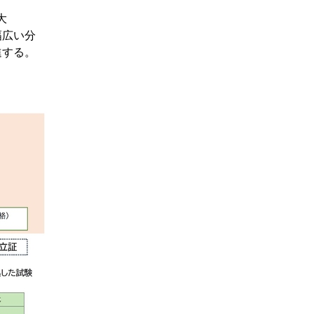
大
幅広い分
進する。