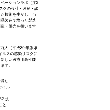
ベーションラボ（注3
マスクの設計・改良・試
った技術を生かし、当
用品製造で培った製造
製造・販売を担います
万人（平成30 年版厚
イルスの感染リスクに
、新しい医療用高性能
ります。
を満た
ウイル
2 規
こと