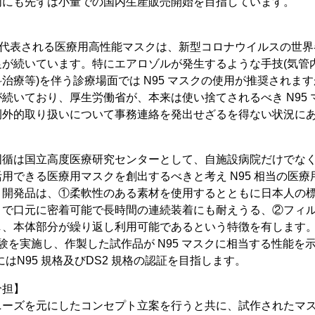
内にも先ずは小量での国内生産販売開始を目指しています。
）に代表される医療用高性能マスクは、新型コロナウイルスの世
足が続いています。特にエアロゾルが発生するような手技(気管
治療等)を伴う診療場面では N95 マスクの使用が推奨されま
続いており、厚生労働省が、本来は使い捨てされるべき N95
例外的取り扱いについて事務連絡を発出せざるを得ない状況に
国循は国立高度医療研究センターとして、自施設病院だけでな
用できる医療用マスクを創出するべきと考え N95 相当の医
。開発品は、①柔軟性のある素材を使用するとともに日本人の
とで口元に密着可能で長時間の連続装着にも耐えうる、②フィ
、本体部分が繰り返し利用可能であるという特徴を有します。ま
験を実施し、作製した試作品が N95 マスクに相当する性能を
はN95 規格及びDS2 規格の認証を目指します。
分担】
ニーズを元にしたコンセプト立案を行うと共に、試作されたマ