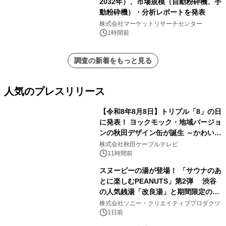
2032年）、市場規模（自動粉砕機、手
動粉砕機）・分析レポートを発表
株式会社マーケットリサーチセンター
1時間前
調査の新着をもっと見る
人気のプレスリリース
【令和8年8月8日】トリプル「8」の日
に発表！ ヨックモック・地域バージョ
ンの秋田デザイン缶が誕生 ～かわいい
1
秋田犬の子犬と秋田の四季と名所を巡
株式会社秋田ケーブルテレビ
るパッケージ～ 9月1日(火)秋田県内で
11時間前
販売開始
スヌーピーの湯が登場！ 「サウナのあ
とに楽しむPEANUTS」第2弾 渋谷
の人気銭湯「改良湯」と期間限定のコ
2
ラボレーション サウナイキタイコラ
株式会社ソニー・クリエイティブプロダクツ
ボグッズも発売決定！
1日前