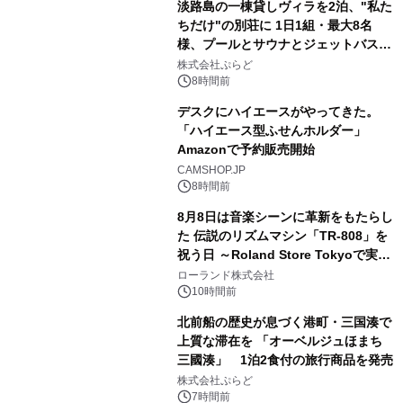
淡路島の一棟貸しヴィラを2泊、"私た
ちだけ"の別荘に 1日1組・最大8名
様、プールとサウナとジェットバス付
3
きで Villa Mon Temps AWAJIの連泊
株式会社ぷらど
素泊りプラン
8時間前
デスクにハイエースがやってきた。
「ハイエース型ふせんホルダー」
Amazonで予約販売開始
4
CAMSHOP.JP
8時間前
8月8日は音楽シーンに革新をもたらし
た 伝説のリズムマシン「TR-808」を
祝う日 ～Roland Store Tokyoで実機
5
を展示しての 記念キャンペーンを開
ローランド株式会社
催 英国ラジオ「NTS」の 特別プログ
10時間前
ラムや、「TR-808」を愛する伝説的
北前船の歴史が息づく港町・三国湊で
アーティストを フィーチャーしたアニ
上質な滞在を 「オーベルジュほまち
メーションを公開～
三國湊」 1泊2食付の旅行商品を発売
6
株式会社ぷらど
7時間前