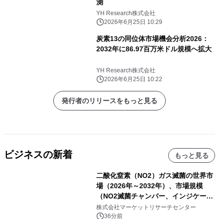
測
YH Research株式会社
2026年6月25日 10:29
炭素13の同位体市場機会分析2026：
2032年に86.97百万米ドル規模へ拡大
YH Research株式会社
2026年6月25日 10:22
発行者のリリースをもっと見る
ビジネスの新着
もっと見る
二酸化窒素（NO2）ガス滅菌の世界市
場（2026年～2032年）、市場規模
（NO2滅菌チャンバー、インジケータ
ーおよびモニタリングシステム、その
株式会社マーケットリサーチセンター
他）・分析レポートを発表
36分前