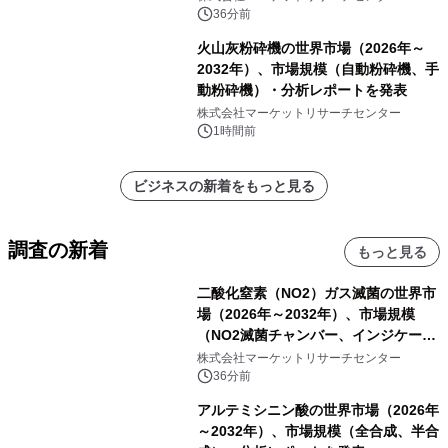
ックス系改質剤）・分析レポートを発
36分前
表
火山灰粉砕機の世界市場（2026年～
2032年）、市場規模（自動粉砕機、手
動粉砕機）・分析レポートを発表
株式会社マーケットリサーチセンター
1時間前
ビジネスの新着をもっと見る
調査の新着
もっと見る
二酸化窒素（NO2）ガス滅菌の世界市
場（2026年～2032年）、市場規模
（NO2滅菌チャンバー、インジケータ
ーおよびモニタリングシステム、その
株式会社マーケットリサーチセンター
他）・分析レポートを発表
36分前
アルテミシニン酸の世界市場（2026年
～2032年）、市場規模（全合成、半合