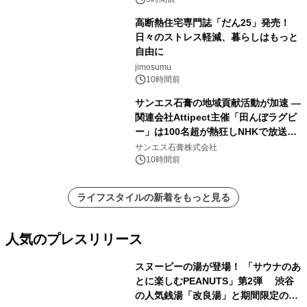
高断熱住宅専門誌「だん25」発売！
日々のストレス軽減、暮らしはもっと
自由に
jimosumu
10時間前
サンエス石膏の地域貢献活動が加速 ―
関連会社Attipect主催「田んぼラグビ
ー」は100名超が熱狂しNHKで放送さ
れました。
サンエス石膏株式会社
10時間前
ライフスタイルの新着をもっと見る
人気のプレスリリース
スヌーピーの湯が登場！ 「サウナのあ
とに楽しむPEANUTS」第2弾 渋谷
の人気銭湯「改良湯」と期間限定のコ
1