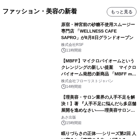
ファッション・美容の新着
もっと見る
原宿・神宮前の砂糖不使用スムージー
専門店 「WELLNESS CAFE
SAPRO」が8月8日グランドオープン
株式会社RSF
11時間前
【MBFF】マイクロバイオームという
クレンジングの新しい提案 マイクロ
バイオーム発想の新商品 「MBFF mb
クレンジングPRO」を2026年8月6日
株式会社フローリストジャパン
発売
14時間前
【理美容・サロン業界の人手不足を解
決！】著 『人手不足に悩んだら多店舗
展開を進めなさい――理美容サロン
「多店舗展開」の教科書』2026年8月
あさ出版
24日（月）発売
15時間前
眠りづらさの正体──シリーズ第2回 人