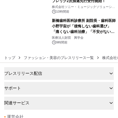
プレリク2次抽選先行受付開始！
5
株式会社ソニー・ミュージックソリューショ
ンズ
10時間前
新橋歯科医科診療所 副院長・歯科医師
小野宇宙が「後悔しない歯科選び」
「痛くない歯科治療」「不安がない治
6
療計画」をテーマに専門監修
医療法人財団 興学会
9時間前
トップ
ファッション・美容のプレスリリース一覧
株式会社
プレスリリース配信
サポート
関連サービス
•
運営会社