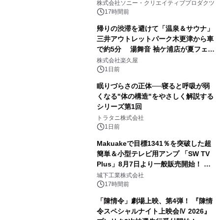
ラボレーション サウナイキタイコラ
株式会社ソニー・クリエイティブプロダクツ
ボグッズも発売決定！
17時間前
帰りの渋滞を避けて「温泉＆サウナ」
三井アウトレットパーク木更津から車
で約5分 湯舞音 袖ケ浦店が夏フェア
2
メニューを提供
株式会社楽久屋
1日前
眠りづらさの正体──寝ると呼吸が弱
くなる"体の構造"をやさしく解説する
シリーズ第1回
3
トラタニ株式会社
1日前
Makuakeで目標1341％を突破した超
簡単＆小型テレビ用アンプ 「SW TV
Plus」8月7日より一般販売開始！ ケ
4
ーブル1本つなぐだけ、テレビの音が
城下工業株式会社
ぐっと豊かに
17時間前
「陳情令」劇場上映、第4弾！ 『陳情
令スペシャルナイト上映会Ⅳ 2026』