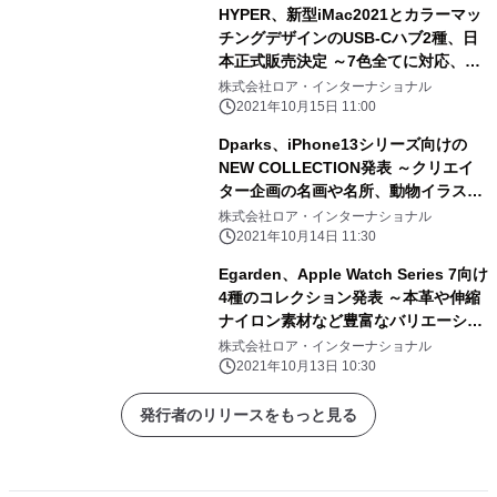
HYPER、新型iMac2021とカラーマッ
チングデザインのUSB-Cハブ2種、日
本正式販売決定 ～7色全てに対応、高
速データ通信を実現、期間限定で先行
株式会社ロア・インターナショナル
販売＆キャンペーン実施中～
2021年10月15日 11:00
Dparks、iPhone13シリーズ向けの
NEW COLLECTION発表 ～クリエイ
ター企画の名画や名所、動物イラスト
のオリジナルデザインをラインアップ
株式会社ロア・インターナショナル
～
2021年10月14日 11:30
Egarden、Apple Watch Series 7向け
4種のコレクション発表 ～本革や伸縮
ナイロン素材など豊富なバリエーショ
ン～
株式会社ロア・インターナショナル
2021年10月13日 10:30
発行者のリリースをもっと見る