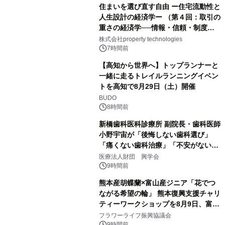
住まいを選び直す自由 ー住宅流動性と
人生設計の経済学ー （第４回：取引の
重さの経済学──情報・信頼・制度を
PropTechはどう組み替えるか）｜
株式会社property technologies
PropTech-Lab
7時間前
【高知から世界へ】トップランナーと
一緒に走るトレイルランニングイベン
トを高知で8月29日（土）開催
BUDO
8時間前
新橋歯科医科診療所 副院長・歯科医師
小野宇宙が「後悔しない歯科選び」
「痛くない歯科治療」「不安がない治
療計画」をテーマに専門監修
医療法人財団 興学会
9時間前
熊本産胡蝶蘭×富山産ジニア「花でつ
ながる希望の輪」 熊本復興支援チャリ
ティーワークショップを8月9日、富
山・射水で開催
フラワーライフ振興協議会
9時間前