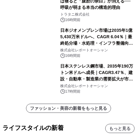
は寝ると「腹腔の余白」が消える──
呼吸が弱まる本当の構造的理由
トラタニ株式会社
16時間前
日本ジオメンブレン市場は2035年1億
5,430万米ドルへ、CAGR 6.04％｜最
終処分場・水処理・インフラ整備向け
需要拡大
株式会社レポートオーシャン
16時間前
日本ステンレス鋼市場、2035年190万
トン米ドルへ成長｜CAGR3.47％、建
設・自動車・製造業の需要拡大が市場
を牽引
株式会社レポートオーシャン
17時間前
ファッション・美容の新着をもっと見る
ライフスタイルの新着
もっと見る