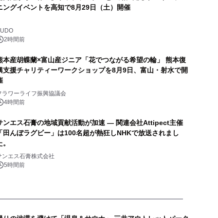
ニングイベントを高知で8月29日（土）開催
BUDO
2時間前
熊本産胡蝶蘭×富山産ジニア「花でつながる希望の輪」 熊本復
興支援チャリティーワークショップを8月9日、富山・射水で開
催
フラワーライフ振興協議会
4時間前
サンエス石膏の地域貢献活動が加速 ― 関連会社Attipect主催
「田んぼラグビー」は100名超が熱狂しNHKで放送されまし
た。
サンエス石膏株式会社
5時間前