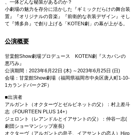
、一体どんな秘策があるのか？
小劇場の魅力を存分に活かした『ギミックだらけの舞台装
置』『オリジナルの音楽』『前衛的な衣装デザイン』そし
て『博多弁』で創り上げる「KOTEN劇」の幕が上がる。
公演概要
甘棠館Show劇場プロデュース KOTEN劇『スカパンの
悪巧み』
公演期間：2023年6月22日 (木) ～2023年6月25日 (日)
会場：甘棠館Show劇場（福岡県福岡市中央区唐人町1-10-
1カランドパーク2F）
■出演者
アルガント（オクターヴとゼルビネットの父）：村上差斗
志（FOURTEEN PLUS 14+）
ジェロント（レアンドルとイアサントの父）：仲谷一志(
劇団ショーマンシップ座長)
オクターヴ（アルガントの息子、イアサントの恋人）Hiro