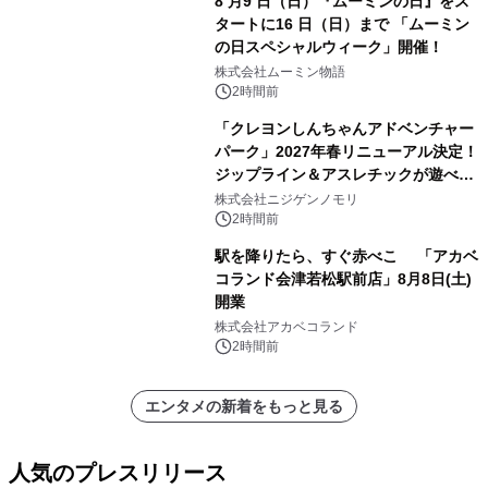
8 月9 日（日）『ムーミンの日』をス
タートに16 日（日）まで 「ムーミン
の日スペシャルウィーク」開催！
株式会社ムーミン物語
2時間前
「クレヨンしんちゃんアドベンチャー
パーク」2027年春リニューアル決定！
ジップライン＆アスレチックが遊べる
のは今年が最後！ 「ラスト！ドキがム
株式会社ニジゲンノモリ
ネムネ～大作戦！」始動
2時間前
駅を降りたら、すぐ赤べこ 「アカベ
コランド会津若松駅前店」8月8日(土)
開業
株式会社アカベコランド
2時間前
エンタメの新着をもっと見る
人気のプレスリリース