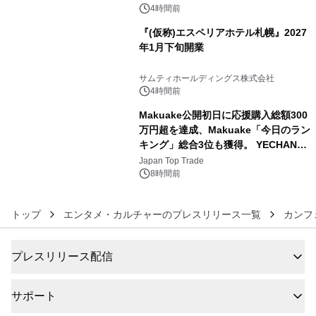
4時間前
『(仮称)エスペリアホテル札幌』2027
年1月下旬開業
5
サムティホールディングス株式会社
4時間前
Makuake公開初日に応援購入総額300
万円超を達成、Makuake「今日のラン
キング」総合3位も獲得。 YECHAN音
6
浴シンギングボウル第2弾の大型サイ
Japan Top Trade
ズ（XL・2XL・3XL）を先行販売中
8時間前
トップ
エンタメ・カルチャーのプレスリリース一覧
カンフ
プレスリリース配信
サポート