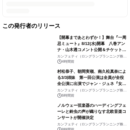
この発行者のリリース
【開幕まであとわずか！】舞台『一周
忌ミュート』8/12(水)開幕 八巻アン
ナ・山木透コメント公開＆チケット発
売中
カンフェティ（ロングランプランニング株式
会社）
4時間前
村松恭子、朝岡実嶺、南久松真奈によ
る3/3姉妹 第一回公演は全員が全役
全公演に出演でジャン・ジュネ『女中
たち』を上演
カンフェティ（ロングランプランニング株式
会社）
6時間前
ノルウェー弦楽器のハーディングフェ
ーレと鈴虫の声が織りなす北欧音楽コ
ンサートが開催決定
カンフェティ（ロングランプランニング株式
会社）
8時間前