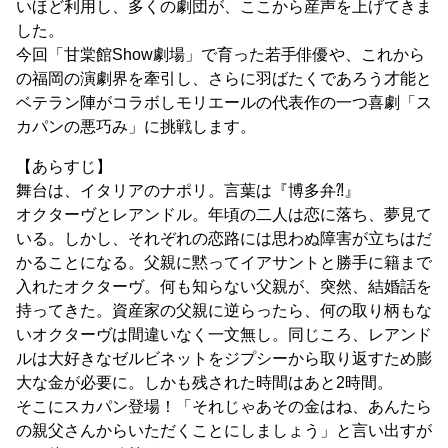
いほど利用し、多くの劇団が、ここから産声を上げてきま
した。
今回「甘棠館Show劇場」で育った若手俳優や、これから
の福岡の演劇界を牽引し、さらに羽ばたくであろう才能と
ベテラン陣がコラボしモリエールの代表作の一つ喜劇「ス
カパンの悪巧み」に挑戦します。
【あらすじ】
舞台は、イタリアのナポリ。言葉は『博多弁⁈』
オクターヴとレアンドル。年頃の二人は恋に落ち、夢見て
いる。しかし、それぞれの恋路には思わぬ障害が立ちはだ
かることになる。父親に黙ってイアサントと勝手に籍まで
入れたオクターヴ。何も知らない父親が、突然、結婚話を
持ってきた。資産家の父親に逆らったら、何の取り柄もな
いオクターヴは間違いなく一文無し。同じころ、レアンド
ルは大好きなゼルビネットをジプシーから取り返すため膨
大な金が必要に。しかも残された時間はあと2時間。
そこにスカパン登場！「それじゃあその金はね、あんたら
の親父さんからいただくことにしましょう」と言い出すが