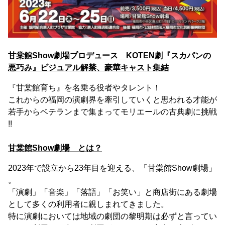
甘棠館Show劇場プロデュース KOTEN劇『スカパンの
悪巧み』ビジュアル解禁、豪華キャスト集結
『甘棠館育ち』を名乗る役者やタレント！
これからの福岡の演劇界を牽引していくと思われる才能が
若手からベテランまで集まってモリエールの古典劇に挑戦
!!
甘棠館Show劇場 とは？
2023年で設立から23年目を迎える、「甘棠館Show劇場」
。
「演劇」「音楽」「落語」「お笑い」と商店街にある劇場
として多くの利用者に親しまれてきました。
特に演劇においては地域の劇団の黎明期は必ずと言ってい