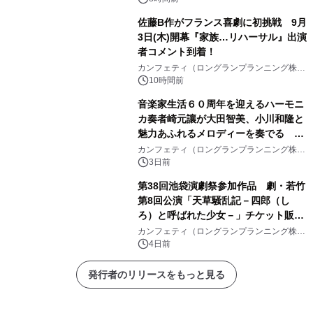
佐藤B作がフランス喜劇に初挑戦 9月
3日(木)開幕『家族…リハーサル』出演
者コメント到着！
カンフェティ（ロングランプランニング株式
会社）
10時間前
音楽家生活６０周年を迎えるハーモニ
カ奏者崎元讓が大田智美、小川和隆と
魅力あふれるメロディーを奏でる
『ファンタスティック・トリオⅢ』チ
カンフェティ（ロングランプランニング株式
会社）
ケット8月24日(月)～発売開始！
3日前
第38回池袋演劇祭参加作品 劇・若竹
第8回公演「天草騒乱記－四郎（し
ろ）と呼ばれた少女－」チケット販売
開始
カンフェティ（ロングランプランニング株式
会社）
4日前
発行者のリリースをもっと見る