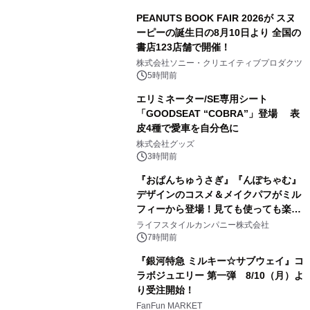
PEANUTS BOOK FAIR 2026が スヌ
ーピーの誕生日の8月10日より 全国の
書店123店舗で開催！
1
株式会社ソニー・クリエイティブプロダクツ
5時間前
エリミネーター/SE専用シート
「GOODSEAT “COBRA”」登場 表
皮4種で愛車を自分色に
2
株式会社グッズ
3時間前
『おぱんちゅうさぎ』『んぽちゃむ』
デザインのコスメ＆メイクパフがミル
フィーから登場！見ても使っても楽し
3
い、ポップでキュートなコレクショ
ライフスタイルカンパニー株式会社
ン。
7時間前
『銀河特急 ミルキー☆サブウェイ』コ
ラボジュエリー 第一弾 8/10（月）よ
り受注開始！
4
FanFun MARKET