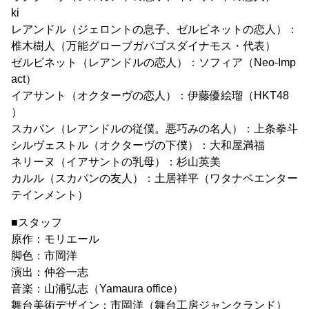
ki
レアンドル（ジェロントの息子、ゼルビネットの恋人）：
椎木樹人（万能グローブガパゴスダイナモス・代表）
ゼルビネット（レアンドルの恋人）：ソフィア（Neo-Imp
act）
イアサント（オクターヴの恋人）：伊藤優絵瑠（HKT48
）
スカパン（レアンドルの従僕。悪巧みの名人）：上条拳斗
シルヴェストル（オクターヴの下僕）：大和屋満福
ネリーヌ（イアサントの乳母）：杉山英美
カルル（スカパンの友人）：土居祥平（ワタナベエンター
テインメント）
■スタッフ
原作：モリエール
脚色：市岡洋
演出：仲谷一志
音楽：山浦弘志（Yamaura office）
舞台美術デザイン：市岡洋（舞台工房ジャンクランド）